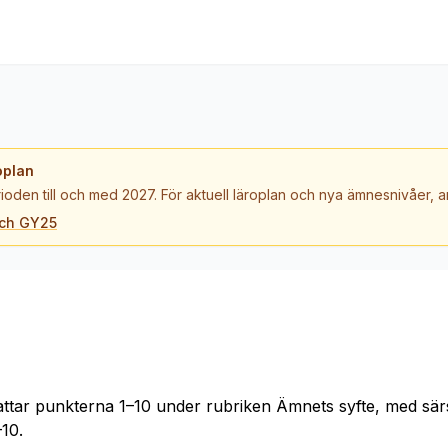
oplan
ioden till och med 2027. För aktuell läroplan och nya ämnesnivåer,
och GY25
ttar punkterna 1–10 under rubriken Ämnets syfte, med särs
10.