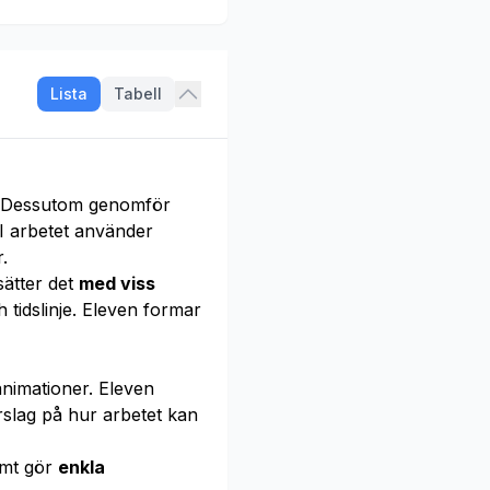
Lista
Tabell
. Dessutom genomför
 I arbetet använder
.
sätter det
med viss
h tidslinje. Eleven formar
nimationer. Eleven
rslag på hur arbetet kan
amt gör
enkla