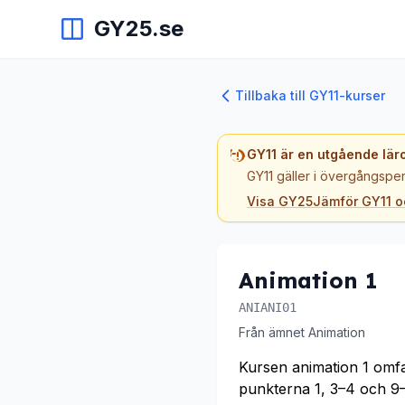
GY25.se
Tillbaka till GY11-kurser
GY11 är en utgående lär
GY11 gäller i övergångsper
Visa GY25
Jämför GY11 
Animation 1
ANIANI01
Från ämnet Animation
Kursen animation 1 omfa
punkterna 1, 3–4 och 9–