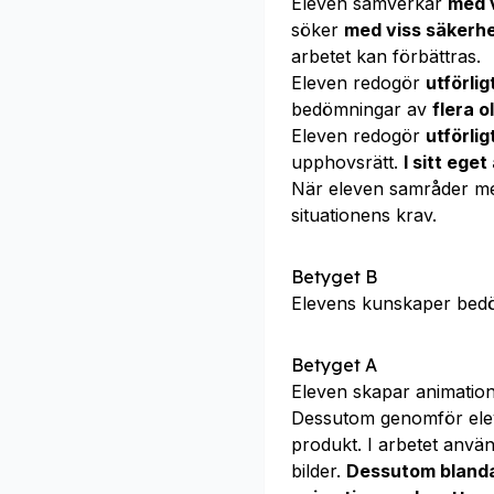
Eleven samverkar
med 
söker
med viss säkerh
arbetet kan förbättras.
Eleven redogör
utförlig
bedömningar av
flera o
Eleven redogör
utförlig
upphovsrätt.
I sitt ege
När eleven samråder m
situationens krav.
Betyget B
Elevens kunskaper bed
Betyget A
Eleven skapar animati
Dessutom genomför el
produkt. I arbetet anvä
bilder.
Dessutom blandar