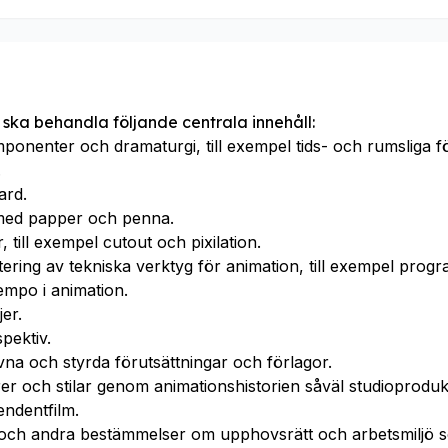
 ska behandla följande centrala innehåll:
ponenter och dramaturgi, till exempel tids- och rumsliga fö
.
ard.
 med papper och penna.
 till exempel cutout och pixilation.
ring av tekniska verktyg för animation, till exempel progra
empo i animation.
jer.
pektiv.
vna och styrda förutsättningar och förlagor.
er och stilar genom animationshistorien såväl studioprodu
endentfilm.
r och andra bestämmelser om upphovsrätt och arbetsmiljö s