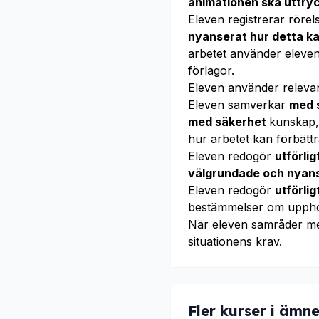
animationen ska uttry
Eleven registrerar röre
nyanserat hur detta ka
arbetet använder eleve
förlagor.
Eleven använder releva
Eleven samverkar
med 
med säkerhet
kunskap, 
hur arbetet kan förbättr
Eleven redogör
utförli
välgrundade och nyan
Eleven redogör
utförli
bestämmelser om uppho
När eleven samråder m
situationens krav.
Fler kurser i ämne