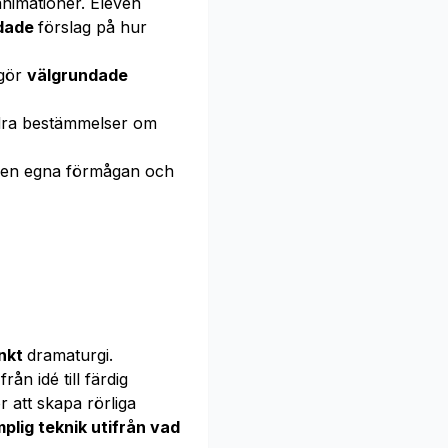
nimationer. Eleven
dade
förslag på hur
 gör
välgrundade
andra bestämmelser om
en egna förmågan och
nkt
dramaturgi.
ån idé till färdig
r att skapa rörliga
plig teknik utifrån vad