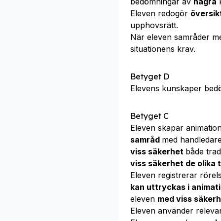
bedömningar av
några
k
Eleven redogör
översik
upphovsrätt.
När eleven samråder m
situationens krav.
Betyget D
Elevens kunskaper bed
Betyget C
Eleven skapar animati
samråd
med handledare 
viss säkerhet
både tradi
viss säkerhet de olika 
Eleven registrerar röre
kan uttryckas i animat
eleven
med viss säker
Eleven använder releva