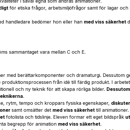
valiteter i såväl egna som andras animationer.
tligt
för etiska frågor, arbetsmiljöfrågor samt för lagar o
ed handledare bedömer hon eller han
med viss säkerhet
d
öms sammantaget vara mellan C och E.
oner med berättarkomponenter och dramaturgi. Dessutom 
produktionsprocessen från idé till färdig produkt. I arbet
tionell och ny teknik för att skapa rörliga bilder.
Dessutom 
teknikerna
.
lse, rytm, tempo och kroppars fysiska egenskaper,
diskuter
ioner
samt omsätter det
med viss säkerhet
till animationer
het
fotolista och tidslinje. Eleven formar ett eget bildspråk
u
nta begrepp för animation
med viss säkerhet
.