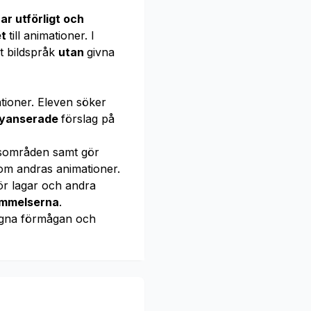
ar utförligt och
et
till animationer. I
et bildspråk
utan
givna
tioner. Eleven söker
nyanserade
förslag på
gsområden samt gör
som andras animationer.
för lagar och andra
tämmelserna
.
gna förmågan och