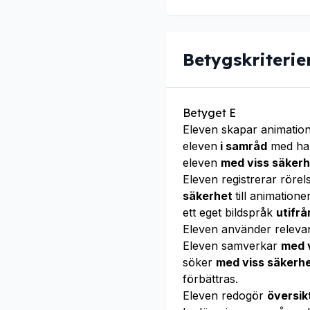
Betygskriterie
Betyget E
Eleven skapar animati
eleven
i samråd
med hand
eleven
med viss säker
Eleven registrerar röre
säkerhet
till animation
ett eget bildspråk
utifr
Eleven använder releva
Eleven samverkar
med 
söker
med viss säkerh
förbättras.
Eleven redogör
översik