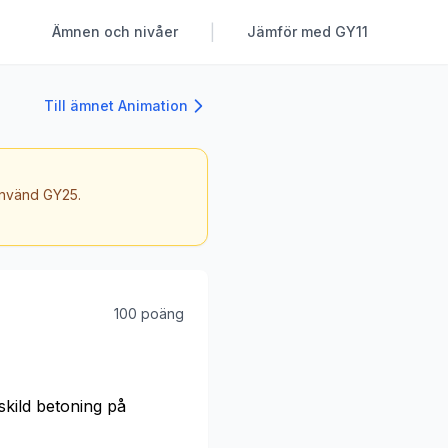
|
Ämnen och nivåer
Jämför med GY11
Till ämnet Animation
 använd GY25.
100 poäng
kild betoning på