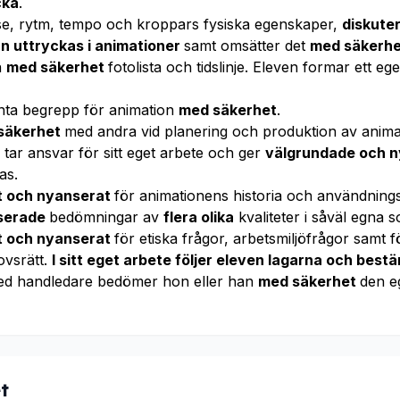
cka
.
lse, rytm, tempo och kroppars fysiska egenskaper,
diskuter
n uttryckas i animationer
samt omsätter det
med säkerh
n
med säkerhet
fotolista och tidslinje. Eleven formar ett eg
nta begrepp för animation
med säkerhet
.
säkerhet
med andra vid planering och produktion av anima
tar ansvar för sitt eget arbete och ger
välgrundade och 
as.
gt och nyanserat
för animationens historia och användnin
serade
bedömningar av
flera olika
kvaliteter i såväl egna 
gt och nyanserat
för etiska frågor, arbetsmiljöfrågor samt 
vsrätt.
I sitt eget arbete följer eleven lagarna och bes
ed handledare bedömer hon eller han
med säkerhet
den e
t