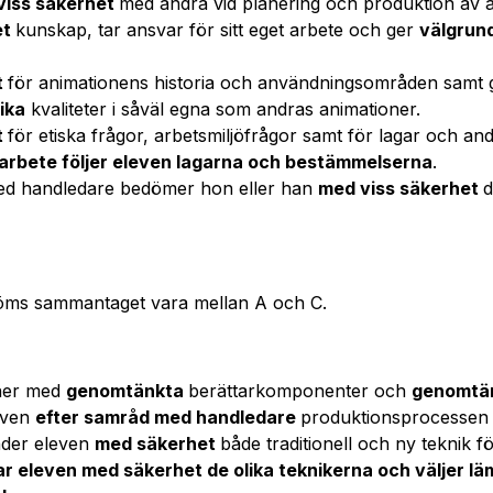
viss säkerhet
med andra vid planering och produktion av a
et
kunskap, tar ansvar för sitt eget arbete och ger
välgrun
t
för animationens historia och användningsområden samt
lika
kvaliteter i såväl egna som andras animationer.
t
för etiska frågor, arbetsmiljöfrågor samt för lagar och 
t arbete följer eleven lagarna och bestämmelserna
.
ed handledare bedömer hon eller han
med viss säkerhet
d
öms sammantaget vara mellan A och C.
oner med
genomtänkta
berättarkomponenter och
genomtä
even
efter samråd med handledare
produktionsprocessen fr
nder eleven
med säkerhet
både traditionell och ny teknik fö
 eleven med säkerhet de olika teknikerna och väljer läm