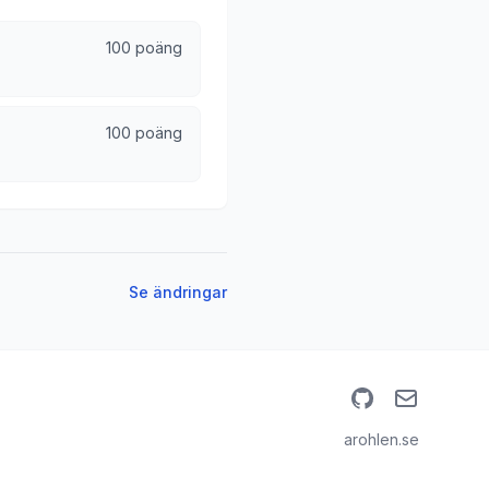
100 poäng
100 poäng
Se ändringar
GitHub
Email
arohlen.se