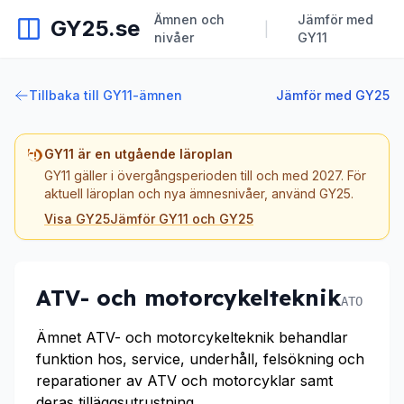
Ämnen och
Jämför med
GY25.se
|
nivåer
GY11
Tillbaka till GY11-ämnen
Jämför med GY25
GY11 är en utgående läroplan
GY11 gäller i övergångsperioden till och med 2027. För
aktuell läroplan och nya ämnesnivåer, använd GY25.
Visa GY25
Jämför GY11 och GY25
ATV- och motorcykelteknik
ATO
Ämnet ATV- och motorcykelteknik behandlar
funktion hos, service, underhåll, felsökning och
reparationer av ATV och motorcyklar samt
deras tilläggsutrustning.