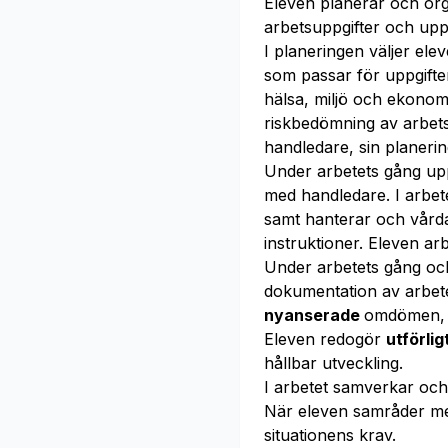
Eleven planerar och or
arbetsuppgifter och uppfy
I planeringen väljer ele
som passar för uppgift
hälsa, miljö och ekonom
riskbedömning av arbet
handledare, sin planerin
Under arbetets gång u
med handledare. I arbete
samt hanterar och vår
instruktioner. Eleven ar
Under arbetets gång och
dokumentation av arbete
nyanserade
omdömen, 
Eleven redogör
utförli
hållbar utveckling.
I arbetet samverkar oc
När eleven samråder m
situationens krav.