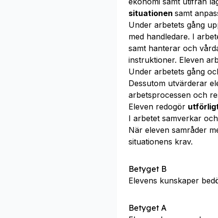
ekonomi samt utifrån l
situationen
samt anpas
Under arbetets gång u
med handledare. I arbete
samt hanterar och vår
instruktioner. Eleven ar
Under arbetets gång och
Dessutom utvärderar ele
arbetsprocessen och res
Eleven redogör
utförlig
I arbetet samverkar o
När eleven samråder m
situationens krav.
Betyget B
Elevens kunskaper bed
Betyget A