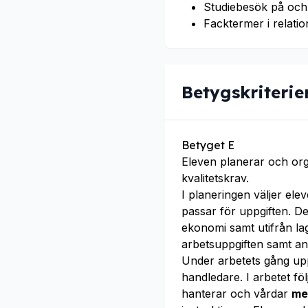
Studiebesök på och
Facktermer i relation
Betygskriterie
Betyget E
Eleven planerar och or
kvalitetskrav.
I planeringen väljer ele
passar för uppgiften. 
ekonomi samt utifrån l
arbetsuppgiften samt an
Under arbetets gång u
handledare. I arbetet fö
hanterar och vårdar
me