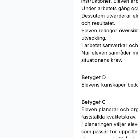
instruktioner. Eleven ar
Under arbetets gång och
Dessutom utvärderar ele
och resultatet.
Eleven redogör
översik
utveckling.
I arbetet samverkar o
När eleven samråder m
situationens krav.
Betyget D
Elevens kunskaper bed
Betyget C
Eleven planerar och or
fastställda kvalitetskrav.
I planeringen väljer ele
som passar för uppgift