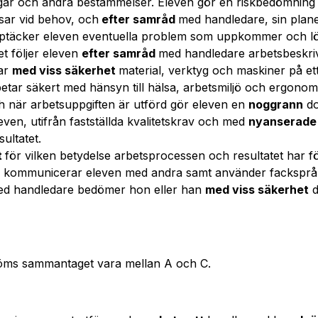
agar och andra bestämmelser. Eleven gör en riskbedömning
sar vid behov, och
efter samråd
med handledare, sin plane
pptäcker eleven eventuella problem som uppkommer och 
t följer eleven
efter samråd
med handledare arbetsbeskriv
dar
med viss säkerhet
material, verktyg och maskiner på ett r
betar säkert med hänsyn till hälsa, arbetsmiljö och ergonomi
 när arbetsuppgiften är utförd gör eleven en
noggrann
do
ven, utifrån fastställda kvalitetskrav och med
nyanserad
ultatet.
t
för vilken betydelse arbetsprocessen och resultatet har fö
ch kommunicerar eleven med andra samt använder fackspr
ed handledare bedömer hon eller han
med viss säkerhet
d
öms sammantaget vara mellan A och C.