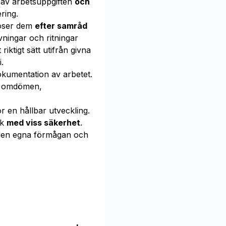
 av arbetsuppgiften
och
ring.
löser dem
efter samråd
ningar och ritningar
iktigt sätt utifrån givna
.
kumentation av arbetet.
e
omdömen,
r en hållbar utveckling.
åk
med viss säkerhet
.
en egna förmågan och