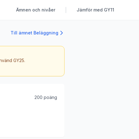
|
Ämnen och nivåer
Jämför med GY11
Till ämnet Beläggning
 använd GY25.
200 poäng