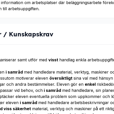
 information om arbetsplatser där beläggningsarbete före
 till arbetsuppgiften.
r / Kunskapskrav
ganiserar samt utför med
visst
handlag enkla arbetsuppgifter
ven
i samråd
med handledare material, verktyg, maskiner 
Dessutom motiverar eleven
översiktligt
sina val med hänsyn t
agar och andra bestämmelser. Eleven gör en
enkel
riskbedö
passar vid behov, och
i samråd
med handledare, sin planer
pptäcker eleven eventuella problem som uppkommer och 
ljer eleven
i samråd
med handledare arbetsbeskrivningar oc
d viss säkerhet
material, verktyg och maskiner på ett riktig