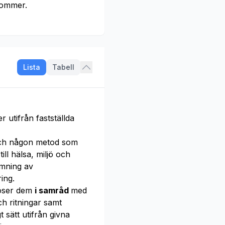
kommer.
Lista
Tabell
 utifrån fastställda
och någon metod som
ill hälsa, miljö och
mning av
ing.
löser dem
i samråd
med
h ritningar samt
t sätt utifrån givna