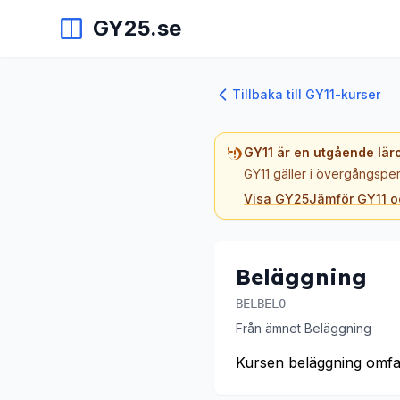
GY25.se
Tillbaka till GY11-kurser
GY11 är en utgående lär
GY11 gäller i övergångsper
Visa GY25
Jämför GY11 
Beläggning
BELBEL0
Från ämnet Beläggning
Kursen beläggning omfat