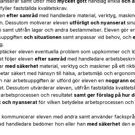
ganiserar samt utför med
mycket gott
handlag enkla
och 
ller fastställda kvalitetskrav.
ven
efter samråd
med handledare material, verktyg, maski
en. Dessutom motiverar eleven
utförligt och nyanserat
sin
i samt utifrån lagar och andra bestämmelser. Eleven gör 
suppgiften
och situationen
samt anpassar vid behov, och
e
g.
pptäcker eleven eventuella problem som uppkommer och 
t följer eleven
efter samråd
med handledare arbetsbeskriv
dar
med säkerhet
material, verktyg och maskiner på ett riktig
betar säkert med hänsyn till hälsa, arbetsmiljö och ergonomi
 när arbetsuppgiften är utförd gör eleven en
noggrann oc
t. Dessutom utvärderar eleven, utifrån fastställda kvalite
arbetsprocessen och resultatet
samt ger förslag på hur 
gt och nyanserat
för vilken betydelse arbetsprocessen och 
h kommunicerar eleven med andra samt använder facksprå
ed handledare bedömer hon eller han
med säkerhet
den e