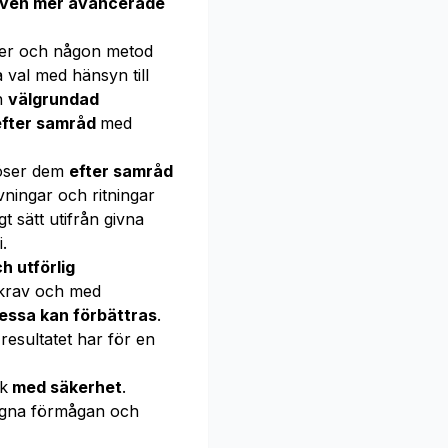
även mer avancerade
ner och någon metod
a val med hänsyn till
en
välgrundad
fter samråd
med
löser dem
efter samråd
ningar och ritningar
t sätt utifrån givna
.
h utförlig
tskrav och med
dessa kan förbättras
.
resultatet har för en
k
med säkerhet
.
gna förmågan och