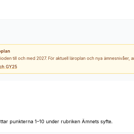
oplan
ioden till och med 2027. För aktuell läroplan och nya ämnesnivåer,
och GY25
tar punkterna 1–10 under rubriken Ämnets syfte.