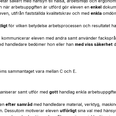
betar säkert med hänsyn till hälsa, arbetsmiljö och ergonomi
 när arbetsuppgiften är utförd gör eleven en
enkel
dokume
ven, utifrån fastställda kvalitetskrav och med
enkla
omdöm
tligt
för vilken betydelse arbetsprocessen och resultatet ha
ch kommunicerar eleven med andra samt använder fackspr
ed handledare bedömer hon eller han
med viss säkerhet
d
öms sammantaget vara mellan C och E.
ganiserar samt utför med
gott
handlag enkla arbetsuppgifte
ven
efter samråd
med handledare material, verktyg, maski
en. Dessutom motiverar eleven
utförligt
sina val med hänsyn 