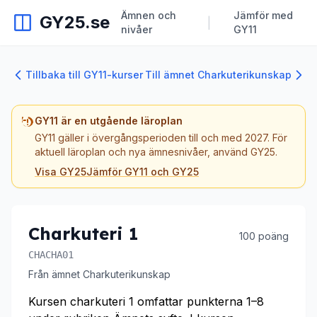
Ämnen och
Jämför med
GY25.se
|
nivåer
GY11
Tillbaka till GY11-kurser
Till ämnet Charkuterikunskap
GY11 är en utgående läroplan
GY11 gäller i övergångsperioden till och med 2027. För
aktuell läroplan och nya ämnesnivåer, använd GY25.
Visa GY25
Jämför GY11 och GY25
Charkuteri 1
100 poäng
CHACHA01
Från ämnet Charkuterikunskap
Kursen charkuteri 1 omfattar punkterna 1–8