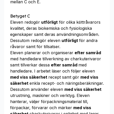
mellan C och E.
Betyget C
Eleven redogör
utförligt
för olika köttråvarors
kvalitet, deras biokemiska och fysiologiska
egenskaper samt deras användningsområden.
Dessutom redogör eleven
utförligt
för andra
råvaror samt för tillsatser.
Eleven planerar och organiserar
efter samråd
med handledare tillverkning av charkuterivaror
samt tillverkar dessa
efter samråd
med
handledare. I arbetet läser och följer eleven
med viss säkerhet
recept samt gör
med viss
säkerhet
enkla recept- och näringsberäkningar.
Dessutom använder eleven
med viss säkerhet
utrustning, maskiner och verktyg. Eleven
hanterar, väljer förpackningsmaterial till,
förpackar, förvarar och märker
med viss
säkerhet
charkuterivaror i enlighet med lagar