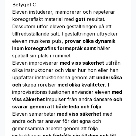
Betyget C
Eleven instuderar, memorerar och repeterar
koreografiskt material med
gott
resultat.
Dessutom utför eleven gestaltningen på ett
tillfredsställande sätt. I gestaltningen uttrycker
eleven musikens puls,
provar
olika dynamik
inom koreografins formspråk samt
håller
spatialt sin plats i rummet.
Eleven improviserar
med viss säkerhet
utifrån
olika instruktioner och visar hur hon eller han
uppfattar instruktionerna genom att
undersöka
och
skapa rörelser
med olika kvaliteter
. I
improvisationssituationen använder eleven
med
viss säkerhet
impulser från andra dansare
och
svarar genom att både leda och följa
.
Eleven samarbetar
med viss säkerhet
med
andra och tar ansvar för det egna och
gemensamma arbetet genom att följa
instruktioner
och förhålla sig till dem och till