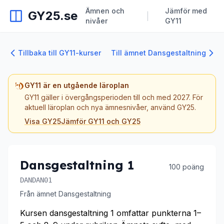
Ämnen och
Jämför med
GY25.se
|
nivåer
GY11
Tillbaka till GY11-kurser
Till ämnet Dansgestaltning
GY11 är en utgående läroplan
GY11 gäller i övergångsperioden till och med 2027. För
aktuell läroplan och nya ämnesnivåer, använd GY25.
Visa GY25
Jämför GY11 och GY25
Dansgestaltning 1
100 poäng
DANDAN01
Från ämnet Dansgestaltning
Kursen dansgestaltning 1 omfattar punkterna 1–