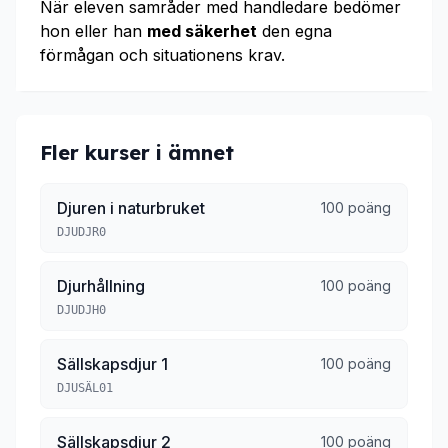
När eleven samråder med handledare bedömer
hon eller han
med säkerhet
den egna
förmågan och situationens krav.
Fler kurser i ämnet
Djuren i naturbruket
100 poäng
DJUDJR0
Djurhållning
100 poäng
DJUDJH0
Sällskapsdjur 1
100 poäng
DJUSÄL01
Sällskapsdjur 2
100 poäng