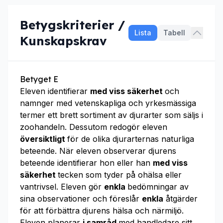
Betygskriterier /
Lista
Tabell
Kunskapskrav
Betyget E
Eleven identifierar
med viss säkerhet
och
namnger med vetenskapliga och yrkesmässiga
termer ett brett sortiment av djurarter som säljs i
zoohandeln. Dessutom redogör eleven
översiktligt
för de olika djurarternas naturliga
beteende. När eleven observerar djurens
beteende identifierar hon eller han
med viss
säkerhet
tecken som tyder på ohälsa eller
vantrivsel. Eleven gör
enkla
bedömningar av
sina observationer och föreslår
enkla
åtgärder
för att förbättra djurens hälsa och närmiljö.
Eleven planerar
i samråd
med handledare sitt