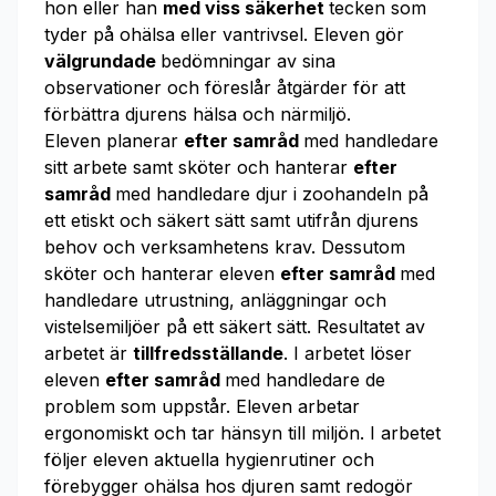
hon eller han
med viss säkerhet
tecken som
tyder på ohälsa eller vantrivsel. Eleven gör
välgrundade
bedömningar av sina
observationer och föreslår åtgärder för att
förbättra djurens hälsa och närmiljö.
Eleven planerar
efter samråd
med handledare
sitt arbete samt sköter och hanterar
efter
samråd
med handledare djur i zoohandeln på
ett etiskt och säkert sätt samt utifrån djurens
behov och verksamhetens krav. Dessutom
sköter och hanterar eleven
efter samråd
med
handledare utrustning, anläggningar och
vistelsemiljöer på ett säkert sätt. Resultatet av
arbetet är
tillfredsställande
. I arbetet löser
eleven
efter samråd
med handledare de
problem som uppstår. Eleven arbetar
ergonomiskt och tar hänsyn till miljön. I arbetet
följer eleven aktuella hygienrutiner och
förebygger ohälsa hos djuren samt redogör