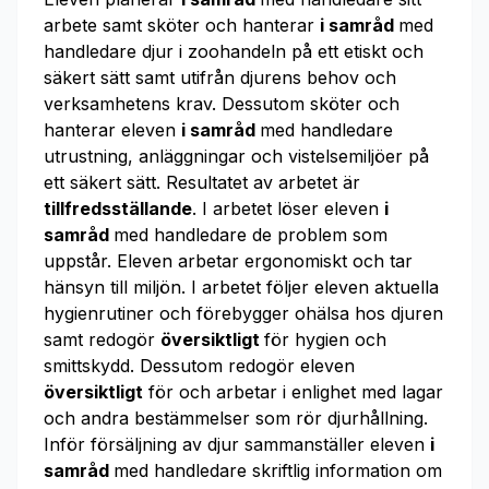
arbete samt sköter och hanterar
i samråd
med
handledare djur i zoohandeln på ett etiskt och
säkert sätt samt utifrån djurens behov och
verksamhetens krav. Dessutom sköter och
hanterar eleven
i samråd
med handledare
utrustning, anläggningar och vistelsemiljöer på
ett säkert sätt. Resultatet av arbetet är
tillfredsställande
. I arbetet löser eleven
i
samråd
med handledare de problem som
uppstår. Eleven arbetar ergonomiskt och tar
hänsyn till miljön. I arbetet följer eleven aktuella
hygienrutiner och förebygger ohälsa hos djuren
samt redogör
översiktligt
för hygien och
smittskydd. Dessutom redogör eleven
översiktligt
för och arbetar i enlighet med lagar
och andra bestämmelser som rör djurhållning.
Inför försäljning av djur sammanställer eleven
i
samråd
med handledare skriftlig information om