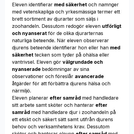
Eleven identifierar
med säkerhet
och namnger
med vetenskapliga och yrkesmässiga termer ett
brett sortiment av djurarter som säljs i
zoohandeln. Dessutom redogör eleven
utförligt
och nyanserat
för de olika djurarternas
naturliga beteende. När eleven observerar
djurens beteende identifierar hon eller han
med
säkerhet
tecken som tyder på ohälsa eller
vantrivsel. Eleven gör
välgrundade och
nyanserade
bedömningar av sina
observationer och föreslår
avancerade
åtgärder för att förbättra djurens hälsa och
närmiljö.
Eleven planerar
efter samråd
med handledare
sitt arbete samt sköter och hanterar
efter
samråd
med handledare djur i zoohandeln på
ett etiskt och säkert sätt samt utifrån djurens
behov och verksamhetens krav. Dessutom
sköter och hanterar eleven
efter samråd
med