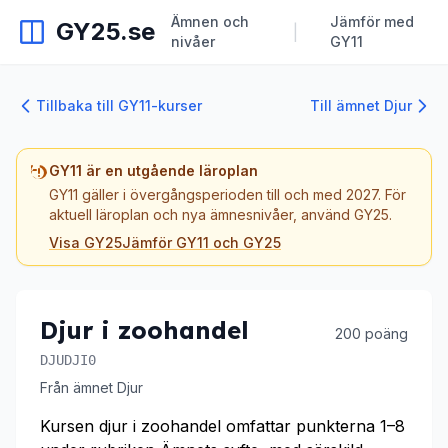
Ämnen och
Jämför med
GY25.se
|
nivåer
GY11
Tillbaka till GY11-kurser
Till ämnet Djur
GY11 är en utgående läroplan
GY11 gäller i övergångsperioden till och med 2027. För
aktuell läroplan och nya ämnesnivåer, använd GY25.
Visa GY25
Jämför GY11 och GY25
Djur i zoohandel
200 poäng
DJUDJI0
Från ämnet Djur
Kursen djur i zoohandel omfattar punkterna 1–8