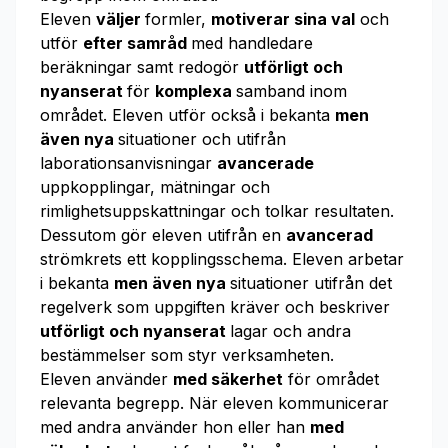
Eleven
väljer
formler,
motiverar sina val
och
utför
efter samråd
med handledare
beräkningar samt redogör
utförligt och
nyanserat
för
komplexa
samband inom
området. Eleven utför också i bekanta
men
även nya
situationer och utifrån
laborationsanvisningar
avancerade
uppkopplingar, mätningar och
rimlighetsuppskattningar och tolkar resultaten.
Dessutom gör eleven utifrån en
avancerad
strömkrets ett kopplingsschema. Eleven arbetar
i bekanta
men även nya
situationer utifrån det
regelverk som uppgiften kräver och beskriver
utförligt och nyanserat
lagar och andra
bestämmelser som styr verksamheten.
Eleven använder
med säkerhet
för området
relevanta begrepp. När eleven kommunicerar
med andra använder hon eller han
med