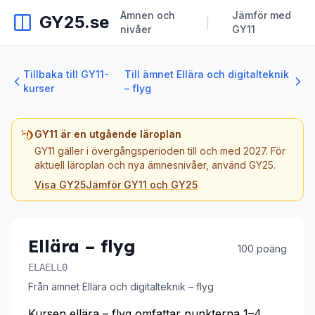
Ämnen och
Jämför med
GY25.se
|
nivåer
GY11
Tillbaka till GY11-
Till ämnet Ellära och digitalteknik
kurser
– flyg
GY11 är en utgående läroplan
GY11 gäller i övergångsperioden till och med 2027. För
aktuell läroplan och nya ämnesnivåer, använd GY25.
Visa GY25
Jämför GY11 och GY25
Ellära – flyg
100 poäng
ELAELL0
Från ämnet Ellära och digitalteknik – flyg
Kursen ellära – flyg omfattar punkterna 1–4