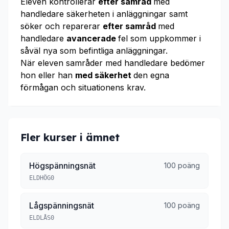
Eleven kontrollerar
efter samråd
med
handledare säkerheten i anläggningar samt
söker och reparerar
efter samråd
med
handledare
avancerade
fel som uppkommer i
såväl nya som befintliga anläggningar.
När eleven samråder med handledare bedömer
hon eller han
med säkerhet
den egna
förmågan och situationens krav.
Fler kurser i ämnet
Högspänningsnät
100 poäng
ELDHÖG0
Lågspänningsnät
100 poäng
ELDLÅS0