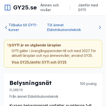
Ämnen och
Jämför med
GY25.se
|
nivåer
GY11
Tillbaka till GY11-
Till ämnet
kurser
Eldistributionsteknik
GY11 är en utgående läroplan
GY11 gäller i övergångsperioden till och med 2027. För
aktuell läroplan och nya ämnesnivåer, använd GY25.
Visa GY25
Jämför GY11 och GY25
Belysningsnät
100 poäng
ELDBEY0
Från ämnet Eldistributionsteknik
Kursen belysningsnät omfattar punkterna 1–8