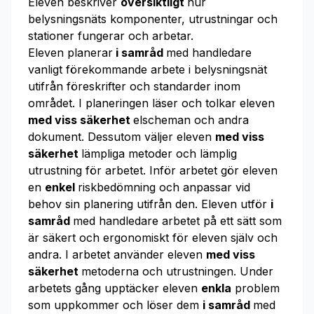
Eleven beskriver
översiktligt
hur
belysningsnäts komponenter, utrustningar och
stationer fungerar och arbetar.
Eleven planerar
i samråd
med handledare
vanligt förekommande arbete i belysningsnät
utifrån föreskrifter och standarder inom
området. I planeringen läser och tolkar eleven
med viss säkerhet
elscheman och andra
dokument. Dessutom väljer eleven
med viss
säkerhet
lämpliga metoder och lämplig
utrustning för arbetet. Inför arbetet gör eleven
en
enkel
riskbedömning och anpassar vid
behov sin planering utifrån den. Eleven utför
i
samråd
med handledare arbetet på ett sätt som
är säkert och ergonomiskt för eleven själv och
andra. I arbetet använder eleven
med viss
säkerhet
metoderna och utrustningen. Under
arbetets gång upptäcker eleven
enkla
problem
som uppkommer och löser dem
i samråd
med