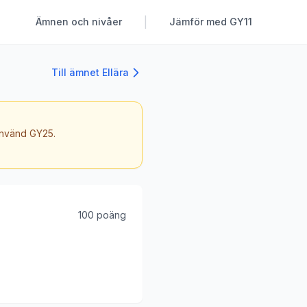
|
Ämnen och nivåer
Jämför med GY11
Till ämnet Ellära
 använd GY25.
100 poäng