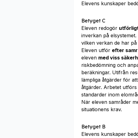
Elevens kunskaper bed
Betyget C
Eleven redogör
utförlig
inverkan på elsystemet
vilken verkan de har på
Eleven utför
efter sam
eleven
med viss säkerh
riskbedömning och anpa
beräkningar. Utifrån re
lämpliga åtgärder för att
åtgärder. Arbetet utförs
standarder inom elområ
När eleven samråder m
situationens krav.
Betyget B
Elevens kunskaper bed