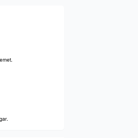
temet.
gar.