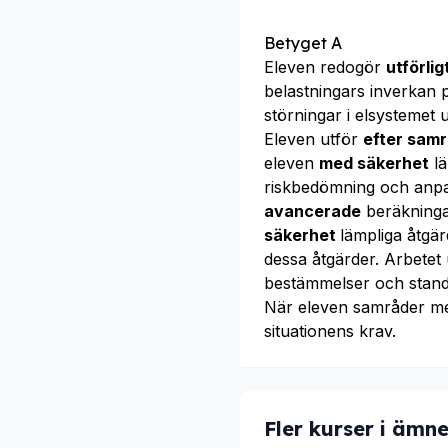
Betyget A
Eleven redogör
utförli
belastningars inverkan
störningar i elsystemet 
Eleven utför
efter sam
eleven
med säkerhet
lä
riskbedömning och anpa
avancerade
beräkninga
säkerhet
lämpliga åtgär
dessa åtgärder. Arbetet 
bestämmelser och stand
När eleven samråder m
situationens krav.
Fler kurser i ämne