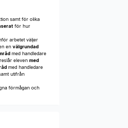
ion samt för olika
nserat
för hur
för arbetet väljer
ven en
välgrundad
amråd
med handledare
reslår eleven
med
mråd
med handledare
samt utifrån
gna förmågan och