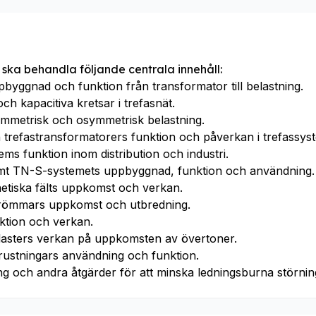
 ska behandla följande centrala innehåll:
byggnad och funktion från transformator till belastning.
och kapacitiva kretsar i trefasnät.
ymmetrisk och osymmetrisk belastning.
trefastransformatorers funktion och påverkan i trefassys
ms funktion inom distribution och industri.
t TN-S-systemets uppbyggnad, funktion och användning.
etiska fälts uppkomst och verkan.
römmars uppkomst och utbredning.
ktion och verkan.
a lasters verkan på uppkomsten av övertoner.
trustningars användning och funktion.
ering och andra åtgärder för att minska ledningsburna störnin