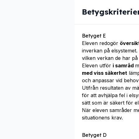
Betygskriterie
Betyget E
Eleven redogör
översikt
inverkan på elsystemet
vilken verkan de har på
Eleven utför
i samråd
m
med viss säkerhet
lämp
och anpassar vid behov 
Utifrån resultaten av m
för att avhjälpa fel i el
sätt som är säkert för 
När eleven samråder m
situationens krav.
Betyget D