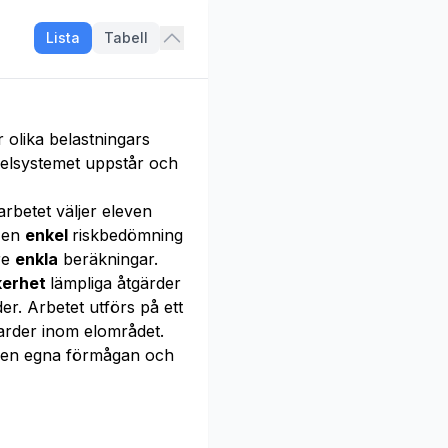
Lista
Tabell
olika belastningars
i elsystemet uppstår och
rbetet väljer eleven
 en
enkel
riskbedömning
re
enkla
beräkningar.
kerhet
lämpliga åtgärder
r. Arbetet utförs på ett
darder inom elområdet.
en egna förmågan och