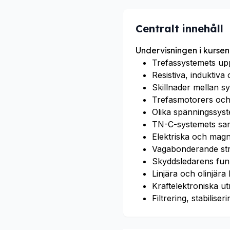
Centralt innehåll
Undervisningen i kursen
Trefassystemets upp
Resistiva, induktiva 
Skillnader mellan s
Trefasmotorers och 
Olika spänningssyste
TN-C-systemets sam
Elektriska och magn
Vagabonderande st
Skyddsledarens fun
Linjära och olinjär
Kraftelektroniska u
Filtrering, stabilis