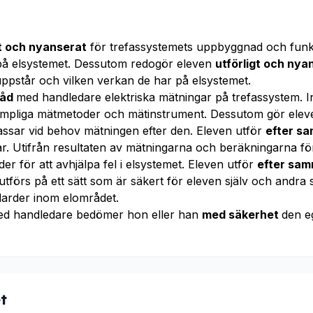
gt och nyanserat
för trefassystemets uppbyggnad och funkt
 på elsystemet. Dessutom redogör eleven
utförligt och nya
uppstår och vilken verkan de har på elsystemet.
råd
med handledare elektriska mätningar på trefassystem. In
mpliga mätmetoder och mätinstrument. Dessutom gör ele
ssar vid behov mätningen efter den. Eleven utför
efter s
r. Utifrån resultaten av mätningarna och beräkningarna fö
der för att avhjälpa fel i elsystemet. Eleven utför
efter sa
utförs på ett sätt som är säkert för eleven själv och andra 
arder inom elområdet.
ed handledare bedömer hon eller han
med säkerhet
den e
t