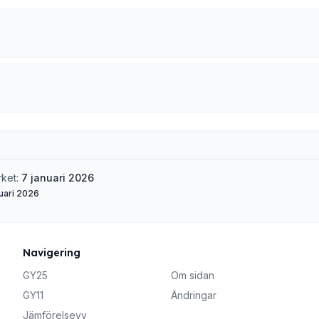
rket:
7 januari 2026
uari 2026
Navigering
GY25
Om sidan
GY11
Ändringar
Jämförelsevy