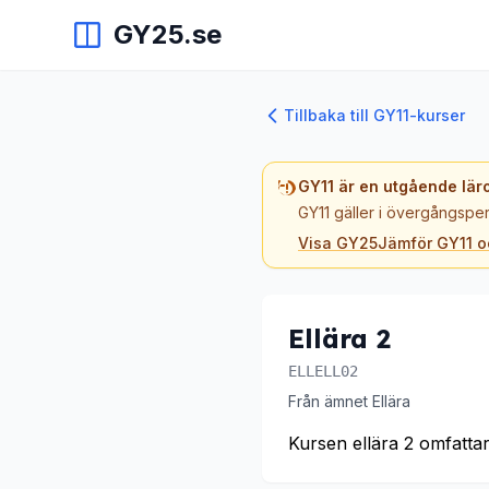
GY25.se
Tillbaka till GY11-kurser
GY11 är en utgående lär
GY11 gäller i övergångsper
Visa GY25
Jämför GY11 
Ellära 2
ELLELL02
Från ämnet Ellära
Kursen ellära 2 omfatta