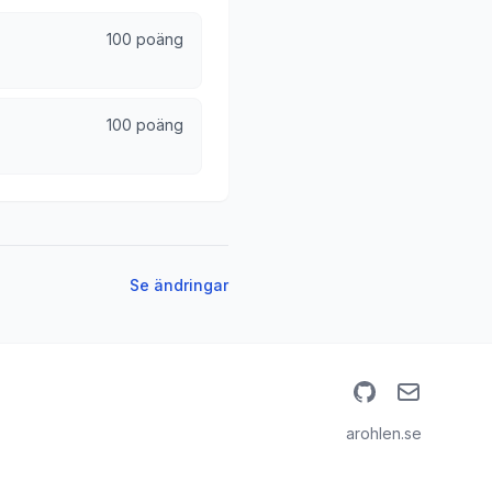
100 poäng
100 poäng
Se ändringar
GitHub
Email
arohlen.se