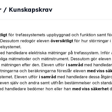
r / Kunskapskrav
ligt
för trefassystemets uppbyggnad och funktion samt för 
. Dessutom redogör eleven
översiktligt
för hur störningar 
 elsystemet.
ed handledare elektriska mätningar på trefassystem. Inför a
liga mätmetoder och mätinstrument. Dessutom gör eleven
mätningen efter den. Eleven utför
i samråd
med handleda
ätningarna och beräkningarna föreslår eleven
med viss sä
systemet. Eleven utför
i samråd
med handledare dessa åtgärde
eleven själv och andra samt utifrån bestämmelser och stan
ed handledare bedömer hon eller han
med viss säkerhet
d