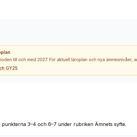
oplan
ioden till och med 2027. För aktuell läroplan och nya ämnesnivåer,
och GY25
r punkterna 3–4 och 6–7 under rubriken Ämnets syfte.