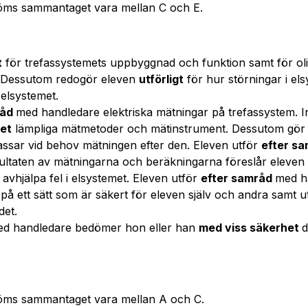
öms sammantaget vara mellan C och E.
t
för trefassystemets uppbyggnad och funktion samt för oli
. Dessutom redogör eleven
utförligt
för hur störningar i el
 elsystemet.
råd
med handledare elektriska mätningar på trefassystem. In
et
lämpliga mätmetoder och mätinstrument. Dessutom gör
ssar vid behov mätningen efter den. Eleven utför
efter s
sultaten av mätningarna och beräkningarna föreslår eleven
 avhjälpa fel i elsystemet. Eleven utför
efter samråd
med h
 på ett sätt som är säkert för eleven själv och andra samt
det.
ed handledare bedömer hon eller han
med viss säkerhet
d
öms sammantaget vara mellan A och C.