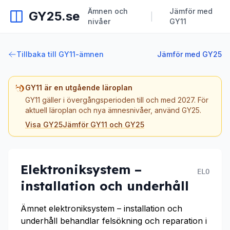
Ämnen och
Jämför med
GY25.se
|
nivåer
GY11
Tillbaka till GY11-ämnen
Jämför med GY25
GY11 är en utgående läroplan
GY11 gäller i övergångsperioden till och med 2027. För
aktuell läroplan och nya ämnesnivåer, använd GY25.
Visa GY25
Jämför GY11 och GY25
Elektroniksystem –
ELO
installation och underhåll
Ämnet elektroniksystem – installation och
underhåll behandlar felsökning och reparation i