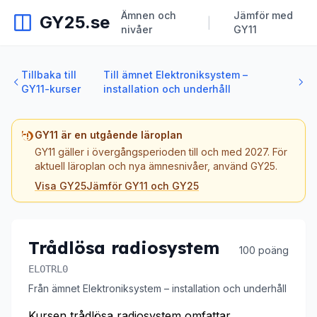
Ämnen och
Jämför med
GY25.se
|
nivåer
GY11
Tillbaka till
Till ämnet Elektroniksystem –
GY11-kurser
installation och underhåll
GY11 är en utgående läroplan
GY11 gäller i övergångsperioden till och med 2027. För
aktuell läroplan och nya ämnesnivåer, använd GY25.
Visa GY25
Jämför GY11 och GY25
Trådlösa radiosystem
100 poäng
ELOTRL0
Från ämnet Elektroniksystem – installation och underhåll
Kursen trådlösa radiosystem omfattar