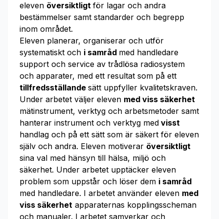
eleven
översiktligt
för lagar och andra
bestämmelser samt standarder och begrepp
inom området.
Eleven planerar, organiserar och utför
systematiskt och
i samråd
med handledare
support och service av trådlösa radiosystem
och apparater, med ett resultat som på ett
tillfredsställande
sätt uppfyller kvalitetskraven.
Under arbetet väljer eleven
med viss säkerhet
mätinstrument, verktyg och arbetsmetoder samt
hanterar instrument och verktyg med
visst
handlag och på ett sätt som är säkert för eleven
själv och andra. Eleven motiverar
översiktligt
sina val med hänsyn till hälsa, miljö och
säkerhet. Under arbetet upptäcker eleven
problem som uppstår och löser dem
i samråd
med handledare. I arbetet använder eleven
med
viss säkerhet
apparaternas kopplingsscheman
och manualer. I arbetet samverkar och