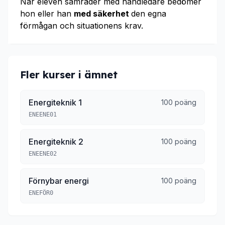
När eleven samråder med handledare bedömer
hon eller han
med säkerhet
den egna
förmågan och situationens krav.
Fler kurser i ämnet
Energiteknik 1
100 poäng
ENEENE01
Energiteknik 2
100 poäng
ENEENE02
Förnybar energi
100 poäng
ENEFÖR0