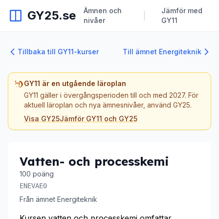
Ämnen och
Jämför med
GY25.se
|
nivåer
GY11
Tillbaka till GY11-kurser
Till ämnet Energiteknik
GY11 är en utgående läroplan
GY11 gäller i övergångsperioden till och med 2027. För
aktuell läroplan och nya ämnesnivåer, använd GY25.
Visa GY25
Jämför GY11 och GY25
Vatten- och processkemi
100 poäng
ENEVAE0
Från ämnet Energiteknik
Kursen vatten och processkemi omfattar