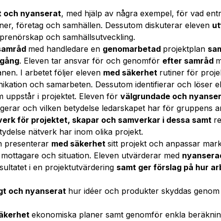
gt och nyanserat
, med hjälp av några exempel, för vad en
tioner, företag och samhällen. Dessutom diskuterar eleven
ut
prenörskap och samhällsutveckling.
 samråd
med handledare en
genomarbetad
projektplan
sam
 gång
. Eleven tar ansvar för och genomför
efter samråd
m
anen. I arbetet följer eleven
med säkerhet
rutiner för proje
kation och samarbeten. Dessutom identifierar och löser 
uppstår i projektet. Eleven för
välgrundade och nyanse
erar och vilken betydelse ledarskapet har för gruppens a
tverk för projektet, skapar och samverkar i dessa samt
r
tydelse nätverk har inom olika projekt.
h presenterar
med säkerhet
sitt projekt och anpassar ma
e, mottagare och situation. Eleven utvärderar med
nyanser
ultatet i en projektutvärdering
samt
ger förslag på hur a
igt och nyanserat
hur idéer och produkter skyddas genom
äkerhet
ekonomiska planer samt genomför enkla beräknin