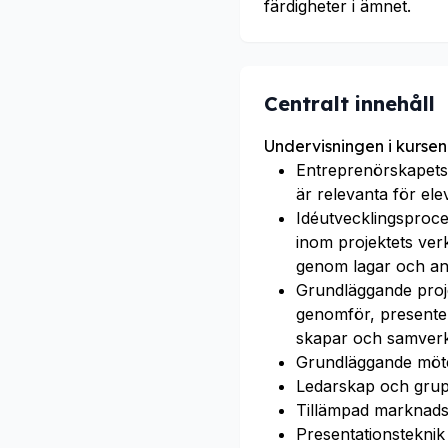
färdigheter i ämnet.
Centralt innehåll
Undervisningen i kursen
Entreprenörskapets 
är relevanta för ele
Idéutvecklingsproces
inom projektets ve
genom lagar och and
Grundläggande proje
genomför, presenter
skapar och samverka
Grundläggande möte
Ledarskap och grup
Tillämpad marknads
Presentationsteknik 