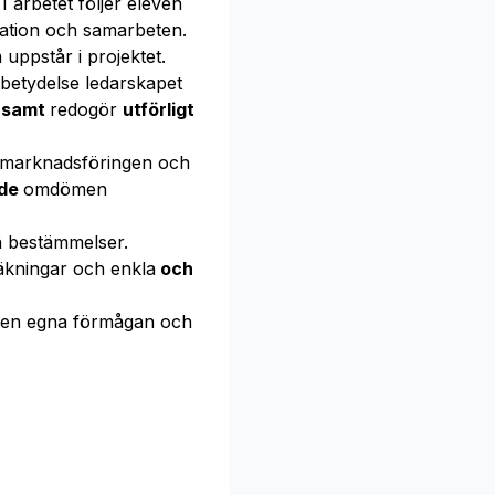
 I arbetet följer eleven
kation och samarbeten.
ppstår i projektet.
etydelse ledarskapet
t samt
redogör
utförligt
r marknadsföringen och
ade
omdömen
a bestämmelser.
äkningar och enkla
och
en egna förmågan och