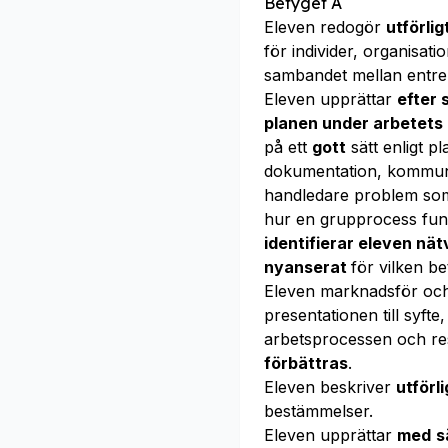
Betyget A
Eleven redogör
utförli
för individer, organisa
sambandet mellan entre
Eleven upprättar
efter
planen under arbetets
på ett
gott
sätt enligt pl
dokumentation, kommuni
handledare problem som 
hur en grupprocess fung
identifierar eleven nä
nyanserat
för vilken be
Eleven marknadsför oc
presentationen till syft
arbetsprocessen och res
förbättras
.
Eleven beskriver
utförl
bestämmelser.
Eleven upprättar
med
s