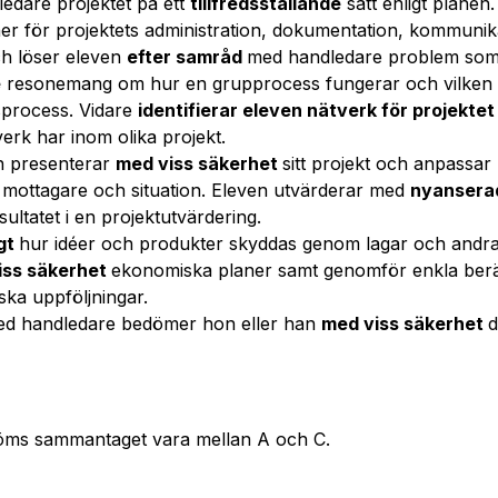
edare projektet på ett
tillfredsställande
sätt enligt planen.
ner för projektets administration, dokumentation, kommuni
ch löser eleven
efter samråd
med handledare problem som u
e
resonemang om hur en grupprocess fungerar och vilken b
sprocess. Vidare
identifierar eleven nätverk för projekte
verk har inom olika projekt.
h presenterar
med viss säkerhet
sitt projekt och anpassa
e, mottagare och situation. Eleven utvärderar med
nyanser
ltatet i en projektutvärdering.
igt
hur idéer och produkter skyddas genom lagar och andr
iss säkerhet
ekonomiska planer samt genomför enkla ber
ka uppföljningar.
ed handledare bedömer hon eller han
med viss säkerhet
d
öms sammantaget vara mellan A och C.