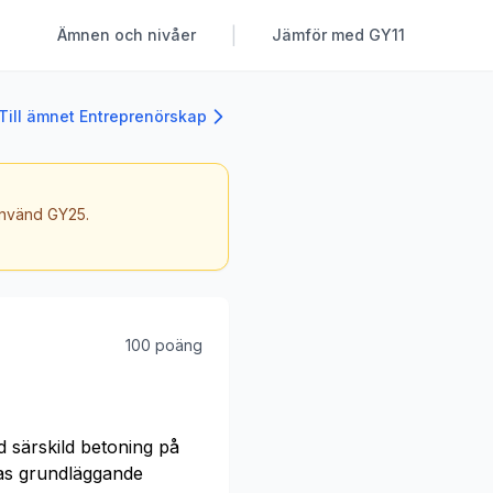
|
Ämnen och nivåer
Jämför med GY11
Till ämnet Entreprenörskap
 använd GY25.
100 poäng
 särskild betoning på
las grundläggande