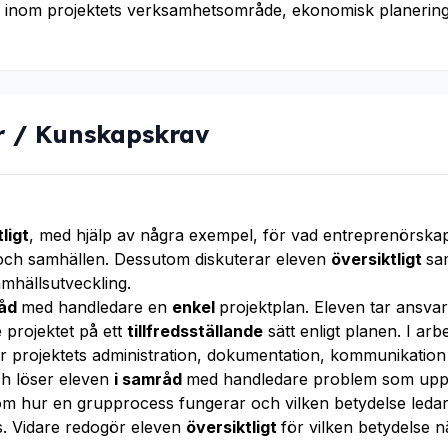
r inom projektets verksamhetsområde, ekonomisk planerin
r / Kunskapskrav
ligt
, med hjälp av några exempel, för vad entreprenörskape
 och samhällen. Dessutom diskuterar eleven
översiktligt
sa
mhällsutveckling.
råd
med handledare en
enkel
projektplan. Eleven tar ansv
projektet på ett
tillfredsställande
sätt enligt planen. I arb
ör projektets administration, dokumentation, kommunikatio
ch löser eleven
i samråd
med handledare problem som uppst
 hur en grupprocess fungerar och vilken betydelse ledar
. Vidare redogör eleven
översiktligt
för vilken betydelse n