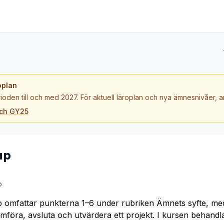
oplan
ioden till och med 2027. För aktuell läroplan och nya ämnesnivåer,
och GY25
ap
p
 omfattar punkterna 1–6 under rubriken Ämnets syfte, med
omföra, avsluta och utvärdera ett projekt. I kursen behand