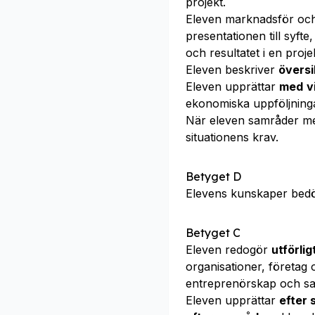
projekt.
Eleven marknadsför oc
presentationen till syft
och resultatet i en proje
Eleven beskriver
översi
Eleven upprättar
med
v
ekonomiska uppföljninga
När eleven samråder m
situationens krav.
Betyget D
Elevens kunskaper bed
Betyget C
Eleven redogör
utförlig
organisationer, företag
entreprenörskap och sa
Eleven upprättar
efter