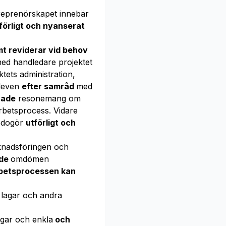
treprenörskapet innebär
förligt och nyanserat
t reviderar vid behov
ed handledare projektet
ktets administration,
eleven
efter samråd
med
rade
resonemang om
rbetsprocess. Vidare
edogör
utförligt och
rknadsföringen och
ade
omdömen
rbetsprocessen kan
 lagar och andra
gar och enkla
och