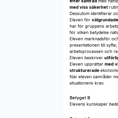
efter samråd
med handl
med viss säkerhet
ruti
Dessutom identifierar o
Eleven för
välgrundad
har för gruppens arbet
för vilken betydelse nät
Eleven marknadsför oc
presentationen till syft
arbetsprocessen och resu
Eleven beskriver
utförl
Eleven upprättar
med
v
strukturerade
ekonomis
När eleven samråder m
situationens krav.
Betyget B
Elevens kunskaper bed