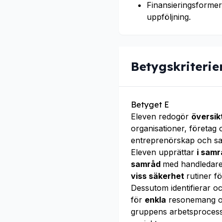
Finansieringsforme
uppföljning.
Betygskriterie
Betyget E
Eleven redogör
översikt
organisationer, företag
entreprenörskap och sa
Eleven upprättar
i sam
samråd
med handledare 
viss säkerhet
rutiner f
Dessutom identifierar o
för
enkla
resonemang om
gruppens arbetsprocess