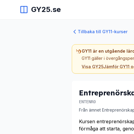
GY25.se
Tillbaka till GY11-kurser
GY11 är en utgående lär
GY11 gäller i övergångsper
Visa GY25
Jämför GY11 
Entreprenörsk
ENTENR0
Från ämnet Entreprenörska
Kursen entreprenörskap
förmåga att starta, gen