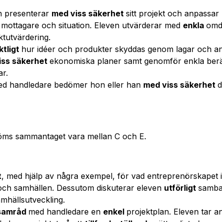
h presenterar
med viss säkerhet
sitt projekt och anpassa
e, mottagare och situation. Eleven utvärderar med
enkla
omd
ktutvärdering.
ktligt
hur idéer och produkter skyddas genom lagar och a
iss säkerhet
ekonomiska planer samt genomför enkla ber
r.
ed handledare bedömer hon eller han
med viss säkerhet
d
öms sammantaget vara mellan C och E.
t
, med hjälp av några exempel, för vad entreprenörskapet i
 och samhällen. Dessutom diskuterar eleven
utförligt
samba
mhällsutveckling.
 samråd
med handledare en
enkel
projektplan. Eleven tar 