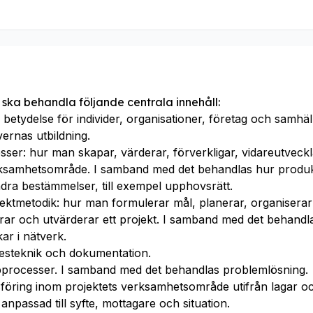
 ska behandla följande centrala innehåll:
betydelse för individer, organisationer, företag och sam
vernas utbildning.
ser: hur man skapar, värderar, förverkligar, vidareutveckl
rksamhetsområde. I samband med det behandlas hur produk
ra bestämmelser, till exempel upphovsrätt.
ktmetodik: hur man formulerar mål, planerar, organiserar
ar och utvärderar ett projekt. I samband med det behandlas
r i nätverk.
steknik och dokumentation.
processer. I samband med det behandlas problemlösning.
föring inom projektets verksamhetsområde utifrån lagar o
anpassad till syfte, mottagare och situation.