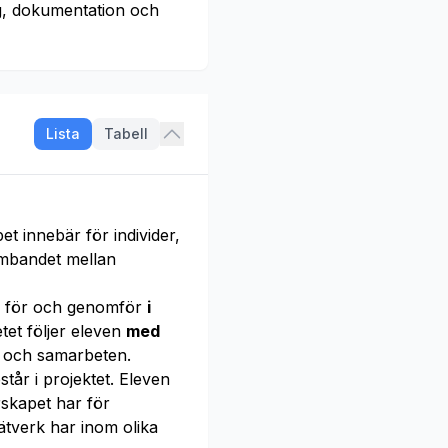
g, dokumentation och
Lista
Tabell
t innebär för individer,
mbandet mellan
ar för och genomför
i
etet följer eleven
med
n och samarbeten.
år i projektet. Eleven
skapet har för
ätverk har inom olika