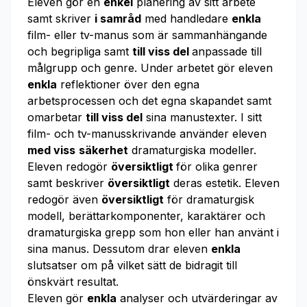
Eleven gör en
enkel
planering av sitt arbete
samt skriver
i samråd
med handledare
enkla
film- eller tv-manus som är sammanhängande
och begripliga samt
till viss del
anpassade till
målgrupp och genre. Under arbetet gör eleven
enkla
reflektioner över den egna
arbetsprocessen och det egna skapandet samt
omarbetar
till viss del
sina manustexter. I sitt
film- och tv-manusskrivande använder eleven
med viss
säkerhet
dramaturgiska modeller.
Eleven redogör
översiktligt
för olika genrer
samt beskriver
översiktligt
deras estetik. Eleven
redogör även
översiktligt
för dramaturgisk
modell, berättarkomponenter, karaktärer och
dramaturgiska grepp som hon eller han använt i
sina manus. Dessutom drar eleven
enkla
slutsatser om på vilket sätt de bidragit till
önskvärt resultat.
Eleven gör
enkla
analyser och utvärderingar av