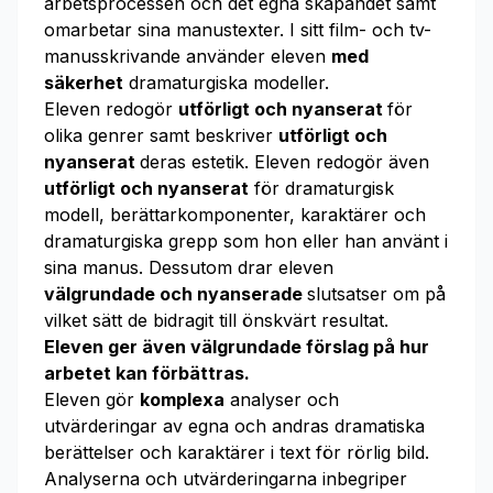
arbetsprocessen och det egna skapandet samt
omarbetar sina manustexter. I sitt film- och tv-
manusskrivande använder eleven
med
säkerhet
dramaturgiska modeller.
Eleven redogör
utförligt och nyanserat
för
olika genrer samt beskriver
utförligt och
nyanserat
deras estetik. Eleven redogör även
utförligt och nyanserat
för dramaturgisk
modell, berättarkomponenter, karaktärer och
dramaturgiska grepp som hon eller han använt i
sina manus. Dessutom drar eleven
välgrundade och nyanserade
slutsatser om på
vilket sätt de bidragit till önskvärt resultat.
Eleven ger även välgrundade förslag på hur
arbetet kan förbättras.
Eleven gör
komplexa
analyser och
utvärderingar av egna och andras dramatiska
berättelser och karaktärer i text för rörlig bild.
Analyserna och utvärderingarna inbegriper