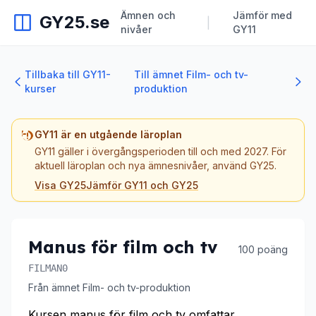
Ämnen och
Jämför med
GY25.se
|
nivåer
GY11
Tillbaka till GY11-
Till ämnet Film- och tv-
kurser
produktion
GY11 är en utgående läroplan
GY11 gäller i övergångsperioden till och med 2027. För
aktuell läroplan och nya ämnesnivåer, använd GY25.
Visa GY25
Jämför GY11 och GY25
Manus för film och tv
100 poäng
FILMAN0
Från ämnet Film- och tv-produktion
Kursen manus för film och tv omfattar