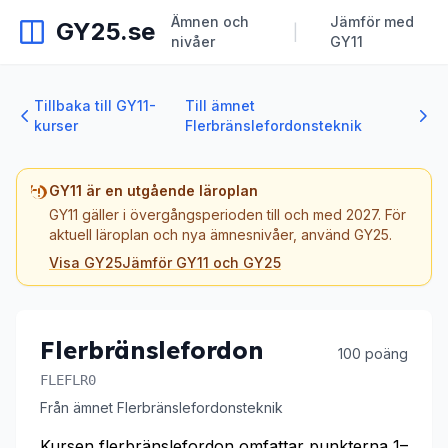
Ämnen och
Jämför med
GY25.se
|
nivåer
GY11
Tillbaka till GY11-
Till ämnet
kurser
Flerbränslefordonsteknik
GY11 är en utgående läroplan
GY11 gäller i övergångsperioden till och med 2027. För
aktuell läroplan och nya ämnesnivåer, använd GY25.
Visa GY25
Jämför GY11 och GY25
Flerbränslefordon
100 poäng
FLEFLR0
Från ämnet Flerbränslefordonsteknik
Kursen flerbränslefordon omfattar punkterna 1–