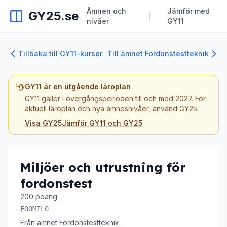
Ämnen och
Jämför med
GY25.se
|
nivåer
GY11
Tillbaka till GY11-kurser
Till ämnet Fordonstestteknik
GY11 är en utgående läroplan
GY11 gäller i övergångsperioden till och med 2027. För
aktuell läroplan och nya ämnesnivåer, använd GY25.
Visa GY25
Jämför GY11 och GY25
Miljöer och utrustning för
fordonstest
200 poäng
FOOMIL0
Från ämnet Fordonstestteknik