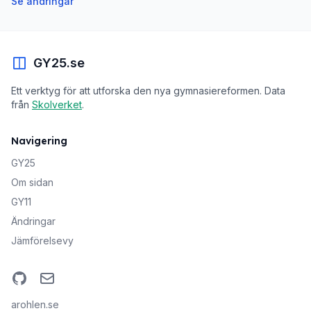
Se ändringar
GY25.se
Ett verktyg för att utforska den nya gymnasiereformen. Data
från
Skolverket
.
Navigering
GY25
Om sidan
GY11
Ändringar
Jämförelsevy
GitHub
Email
arohlen.se