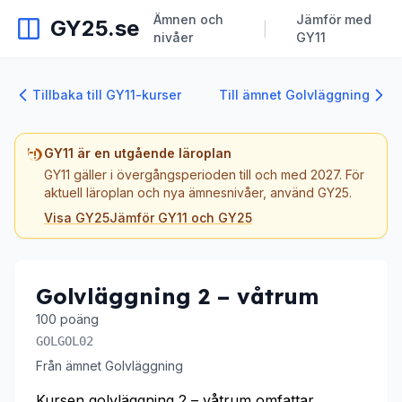
Ämnen och
Jämför med
GY25.se
|
nivåer
GY11
Tillbaka till GY11-kurser
Till ämnet Golvläggning
GY11 är en utgående läroplan
GY11 gäller i övergångsperioden till och med 2027. För
aktuell läroplan och nya ämnesnivåer, använd GY25.
Visa GY25
Jämför GY11 och GY25
Golvläggning 2 – våtrum
100 poäng
GOLGOL02
Från ämnet Golvläggning
Kursen golvläggning 2 – våtrum omfattar