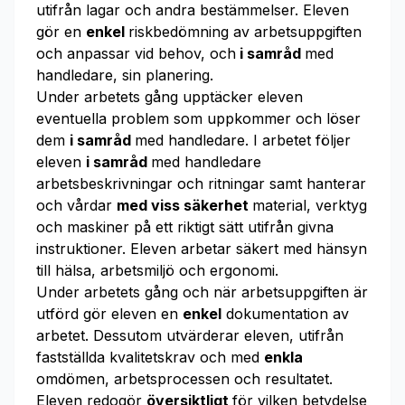
utifrån lagar och andra bestämmelser. Eleven
gör en
enkel
riskbedömning av arbetsuppgiften
och anpassar vid behov, och
i samråd
med
handledare, sin planering.
Under arbetets gång upptäcker eleven
eventuella problem som uppkommer och löser
dem
i samråd
med handledare. I arbetet följer
eleven
i samråd
med handledare
arbetsbeskrivningar och ritningar samt hanterar
och vårdar
med viss säkerhet
material, verktyg
och maskiner på ett riktigt sätt utifrån givna
instruktioner. Eleven arbetar säkert med hänsyn
till hälsa, arbetsmiljö och ergonomi.
Under arbetets gång och när arbetsuppgiften är
utförd gör eleven en
enkel
dokumentation av
arbetet. Dessutom utvärderar eleven, utifrån
fastställda kvalitetskrav och med
enkla
omdömen, arbetsprocessen och resultatet.
Eleven redogör
översiktligt
för vilken betydelse