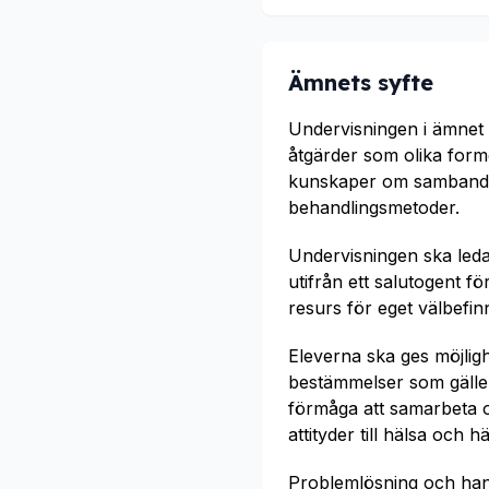
Ämnets syfte
Undervisningen i ämnet 
åtgärder som olika form
kunskaper om sambanden 
behandlingsmetoder.
Undervisningen ska leda
utifrån ett salutogent f
resurs för eget välbefin
Eleverna ska ges möjlig
bestämmelser som gäller
förmåga att samarbeta o
attityder till hälsa och h
Problemlösning och hand