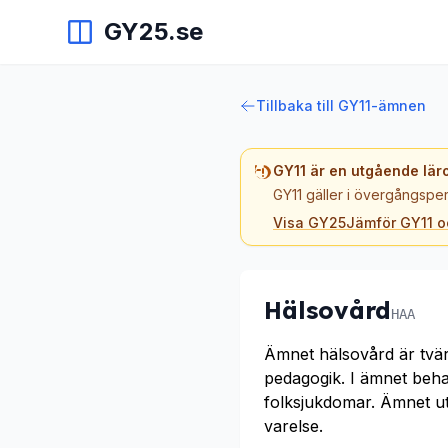
GY25.se
Tillbaka till GY11-ämnen
GY11 är en utgående lär
GY11 gäller i övergångsper
Visa GY25
Jämför GY11 
Hälsovård
HAA
Ämnet hälsovård är tvär
pedagogik. I ämnet beh
folksjukdomar. Ämnet ut
varelse.