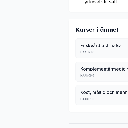
yrkesetiskt sätt.
Kurser i ämnet
Friskvård och hälsa
HAAFRI0
Komplementärmedici
HAAKOM0
Kost, måltid och munh
HAAKOS0