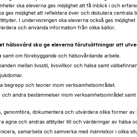
heter ska eleverna ges möjlighet att få inblick i och erfar
ka ges möjlighet att reflektera över och diskutera central
tityder. I undervisningen ska eleverna också ges möjlighet 
 värdera och använda information från olika källor.
t hälsovård ska ge eleverna förutsättningar att utvec
 samt om förebyggande och hälsovårdande arbete.
den mellan livsstil, livsvillkor och hälsa samt välbefinna
jukdomar.
a begrepp och teorier inom verksamhetsområdet.
 och andra bestämmelser inom verksamhetsområdet samt 
a, genomföra, dokumentera och utvärdera olika former av 
a egna och andras attityder till och värderingar av hälsa o
icera, samarbeta och samverka med människor i olika situ