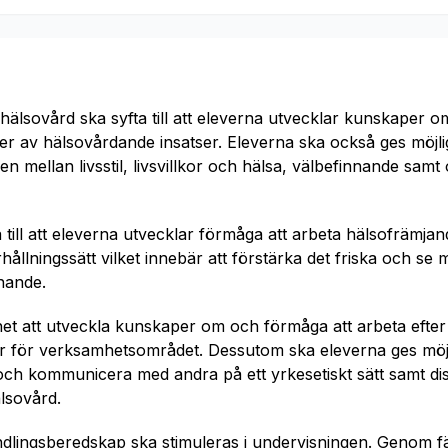
hälsovård ska syfta till att eleverna utvecklar kunskaper 
er av hälsovårdande insatser. Eleverna ska också ges möjlig
mellan livsstil, livsvillkor och hälsa, välbefinnande sa
 till att eleverna utvecklar förmåga att arbeta hälsofrämj
örhållningssätt vilket innebär att förstärka det friska och s
nande.
het att utveckla kunskaper om och förmåga att arbeta efter
 för verksamhetsområdet. Dessutom ska eleverna ges möjli
ch kommunicera med andra på ett yrkesetiskt sätt samt di
älsovård.
lingsberedskap ska stimuleras i undervisningen. Genom fä