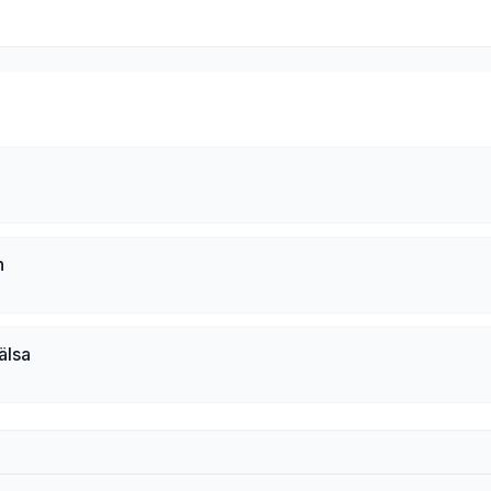
n
älsa