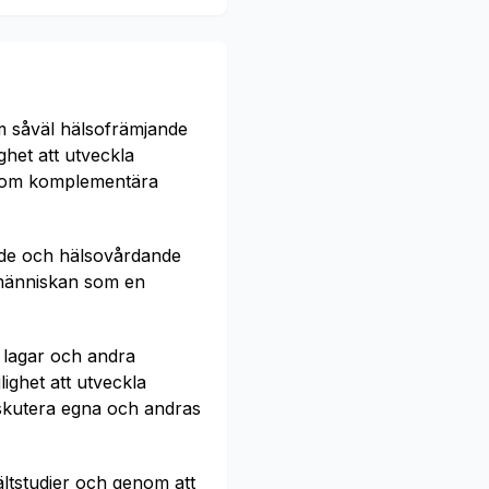
om såväl hälsofrämjande
het att utveckla
mt om komplementära
ande och hälsovårdande
e människan som en
 lagar och andra
ghet att utveckla
skutera egna och andras
ltstudier och genom att