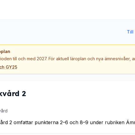
Til
oplan
ioden till och med 2027. För aktuell läroplan och nya ämnesnivåer,
och GY25
kvård 2
vård
vård 2 omfattar punkterna 2–6 och 8–9 under rubriken Ämn