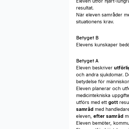
Eleven utför hjärt-lung
resultat.
När eleven samråder m
situationens krav.
Betyget B
Elevens kunskaper bed
Betyget A
Eleven beskriver
utförl
och andra sjukdomar. D
betydelse för människo
Eleven planerar och utf
medicintekniska uppgift
utförs med ett
gott
resu
samråd
med handledare,
eleven,
efter samråd
me
Eleven bemöter, kommu