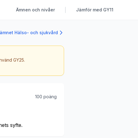
|
Ämnen och nivåer
Jämför med GY11
l ämnet Hälso- och sjukvård
 använd GY25.
100 poäng
ets syfte.