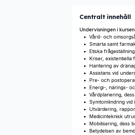
Centralt innehåll
Undervisningen i kursen
Vård- och omsorgså
Smärta samt farmak
Etiska frågeställni
Kriser, existentiella
Hantering av dränage
Assistans vid under
Pre- och postoperat
Energi-, närings- o
Vårdplanering, dess
Symtomlindring vid 
Utvärdering, rappor
Medicinteknisk utrus
Mobilisering, dess 
Betydelsen av bemöt