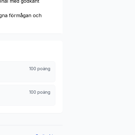
sonal med godkänt
gna förmågan och
100 poäng
100 poäng