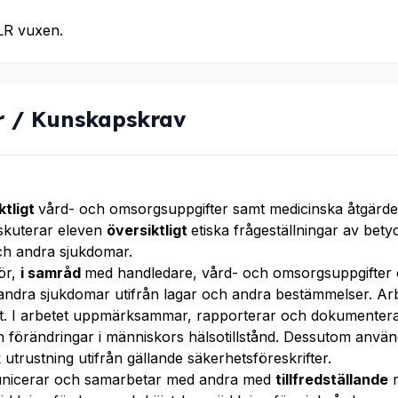
R vuxen.
r / Kunskapskrav
ktligt
vård- och omsorgsuppgifter samt medicinska åtgärde
skuterar eleven
översiktligt
etiska frågeställningar av bet
ch andra sjukdomar.
ör,
i samråd
med handledare, vård- och omsorgsuppgifter 
 andra sjukdomar utifrån lagar och andra bestämmelser. Arb
at. I arbetet uppmärksammar, rapporterar och dokumenter
 förändringar i människors hälsotillstånd. Dessutom anvä
utrustning utifrån gällande säkerhetsföreskrifter.
nicerar och samarbetar med andra med
tillfredställande
r