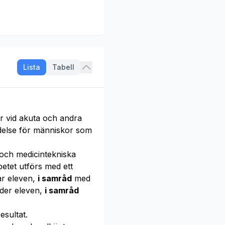
Lista
Tabell
r vid akuta och andra
ydelse för människor som
och medicintekniska
etet utförs med ett
ar eleven,
i samråd
med
nder eleven,
i samråd
esultat.