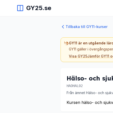
GY25.se
Tillbaka till GY11-kurser
GY11 är en utgående lär
GY11 gäller i övergångsper
Visa GY25
Jämför GY11 
Hälso- och sju
HAOHAL02
Från ämnet Hälso- och sjuk
Kursen hälso- och sjuk