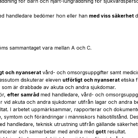
räddning för barn och hjärt-lungräddning för sjukvårdsper
ed handledare bedömer hon eller han
med viss säkerhet
d
öms sammantaget vara mellan A och C.
igt och nyanserat
vård- och omsorgsuppgifter samt medici
essutom diskuterar eleven
utförligt och nyanserat
etiska 
r som är drabbade av akuta och andra sjukdomar.
ör,
efter samråd
med handledare, vård- och omsorgsuppgi
er vid akuta och andra sjukdomar utifrån lagar och andra 
ltat. I arbetet uppmärksammar, rapporterar och dokument
 symtom och förändringar i människors hälsotillstånd. D
d handledare, teknisk utrustning utifrån gällande säkerhets
nicerar och samarbetar med andra med
gott
resultat.