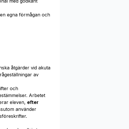
sonal med godkänt
en egna förmågan och
nska åtgärder vid akuta
frågeställningar av
fter och
bestämmelser. Arbetet
erar eleven,
efter
essutom använder
föreskrifter.