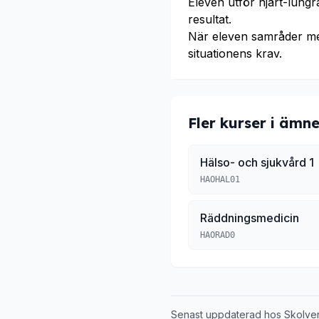
Eleven utför hjärt-lung
resultat.
När eleven samråder m
situationens krav.
Fler kurser i ämne
Hälso- och sjukvård 1
HAOHAL01
Räddningsmedicin
HAORAD0
Senast uppdaterad hos Skolve