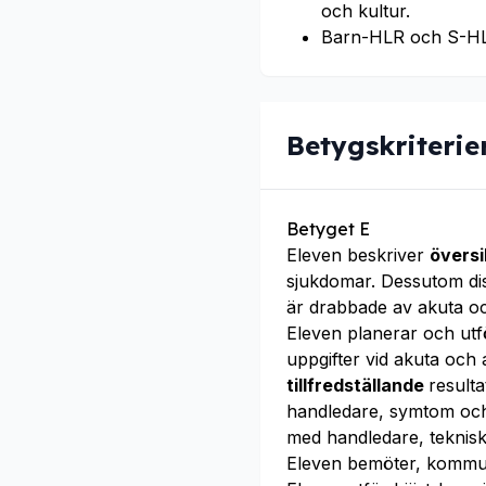
och kultur.
Barn-HLR och S-HL
Betygskriterie
Betyget E
Eleven beskriver
översi
sjukdomar. Dessutom di
är drabbade av akuta o
Eleven planerar och utf
uppgifter vid akuta och
tillfredställande
result
handledare, symtom och
med handledare, teknisk 
Eleven bemöter, kommu