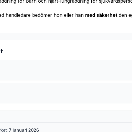
räddning för barn och hjärt-lungräddning för sjukvårdsper
ed handledare bedömer hon eller han
med säkerhet
den e
t
rket:
7 januari 2026