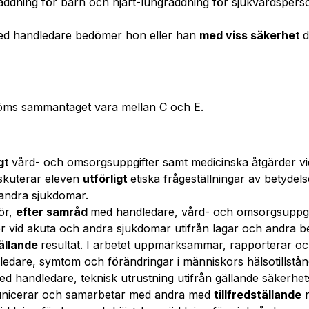
räddning för barn och hjärt-lungräddning för sjukvårdsper
ed handledare bedömer hon eller han
med viss säkerhet
d
öms sammantaget vara mellan C och E.
igt
vård- och omsorgsuppgifter samt medicinska åtgärder v
skuterar eleven
utförligt
etiska frågeställningar av betyde
andra sjukdomar.
ör,
efter samråd
med handledare, vård- och omsorgsuppgi
er vid akuta och andra sjukdomar utifrån lagar och andra 
tällande
resultat. I arbetet uppmärksammar, rapporterar o
edare, symtom och förändringar i människors hälsotillstå
d handledare, teknisk utrustning utifrån gällande säkerhets
nicerar och samarbetar med andra med
tillfredställande
r