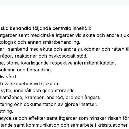
 ska behandla följande centrala innehåll:
tgärder samt medicinska åtgärder vid akuta och andra sju
ologisk och annan smärtbehandling.
ngar i samband med akuta och andra sjukdomar och rätten til
 frågor, reaktioner och psykosocialt stöd.
, stomi, kvarliggande respektive intermittent kateter.
sökning och behandling.
iv vård.
ch vätskebehov vid sjukdom.
 syfte, innehåll och genomförande.
illamående, kramper, andnöd, oro och ångest.
tering och dokumentation av gjorda insatser.
tning.
betydelse och effekter samt åtgärder som minskar risken för
ande samt kommunikation och samarbete i krissituationer 