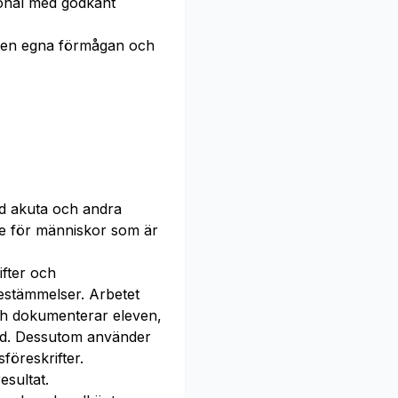
sonal med godkänt
en egna förmågan och
id akuta och andra
lse för människor som är
fter och
bestämmelser. Arbetet
ch dokumenterar eleven,
nd. Dessutom använder
föreskrifter.
esultat.