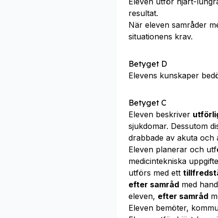
Eleven utför hjärt-lung
resultat.
När eleven samråder m
situationens krav.
Betyget D
Elevens kunskaper bed
Betyget C
Eleven beskriver
utförl
sjukdomar. Dessutom di
drabbade av akuta och 
Eleven planerar och utf
medicintekniska uppgift
utförs med ett
tillfreds
efter samråd
med handl
eleven,
efter samråd
me
Eleven bemöter, kommu