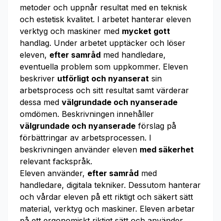
metoder och uppnår resultat med en teknisk
och estetisk kvalitet. I arbetet hanterar eleven
verktyg och maskiner med
mycket gott
handlag. Under arbetet upptäcker och löser
eleven,
efter samråd
med handledare,
eventuella problem som uppkommer. Eleven
beskriver
utförligt och nyanserat
sin
arbetsprocess och sitt resultat samt värderar
dessa med
välgrundade och nyanserade
omdömen. Beskrivningen innehåller
välgrundade och nyanserade
förslag på
förbättringar av arbetsprocessen. I
beskrivningen använder eleven
med säkerhet
relevant fackspråk.
Eleven använder,
efter samråd
med
handledare, digitala tekniker. Dessutom hanterar
och vårdar eleven på ett riktigt och säkert sätt
material, verktyg och maskiner. Eleven arbetar
på ett ergonomiskt riktigt sätt och använder