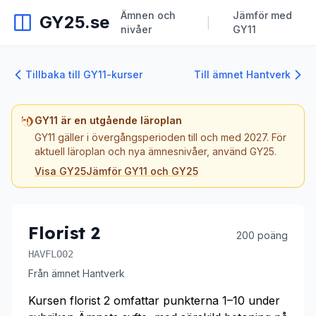
Ämnen och
Jämför med
GY25.se
|
nivåer
GY11
Tillbaka till GY11-kurser
Till ämnet Hantverk
GY11 är en utgående läroplan
GY11 gäller i övergångsperioden till och med 2027. För
aktuell läroplan och nya ämnesnivåer, använd GY25.
Visa GY25
Jämför GY11 och GY25
Florist 2
200 poäng
HAVFLO02
Från ämnet Hantverk
Kursen florist 2 omfattar punkterna 1–10 under