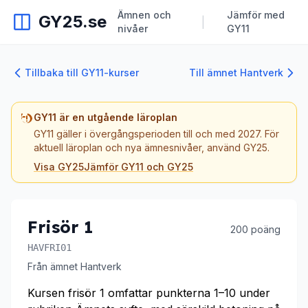
Ämnen och
Jämför med
GY25.se
|
nivåer
GY11
Tillbaka till GY11-kurser
Till ämnet Hantverk
GY11 är en utgående läroplan
GY11 gäller i övergångsperioden till och med 2027. För
aktuell läroplan och nya ämnesnivåer, använd GY25.
Visa GY25
Jämför GY11 och GY25
Frisör 1
200 poäng
HAVFRI01
Från ämnet Hantverk
Kursen frisör 1 omfattar punkterna 1–10 under