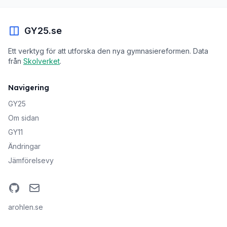
GY25.se
Ett verktyg för att utforska den nya gymnasiereformen. Data
från
Skolverket
.
Navigering
GY25
Om sidan
GY11
Ändringar
Jämförelsevy
GitHub
Email
arohlen.se