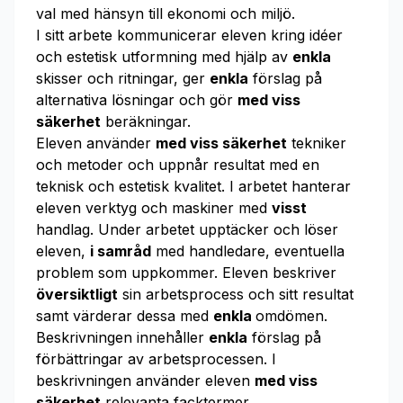
val med hänsyn till ekonomi och miljö.
I sitt arbete kommunicerar eleven kring idéer
och estetisk utformning med hjälp av
enkla
skisser och ritningar, ger
enkla
förslag på
alternativa lösningar och gör
med viss
säkerhet
beräkningar.
Eleven använder
med viss säkerhet
tekniker
och metoder och uppnår resultat med en
teknisk och estetisk kvalitet. I arbetet hanterar
eleven verktyg och maskiner med
visst
handlag. Under arbetet upptäcker och löser
eleven,
i samråd
med handledare, eventuella
problem som uppkommer. Eleven beskriver
översiktligt
sin arbetsprocess och sitt resultat
samt värderar dessa med
enkla
omdömen.
Beskrivningen innehåller
enkla
förslag på
förbättringar av arbetsprocessen. I
beskrivningen använder eleven
med viss
säkerhet
relevanta facktermer.