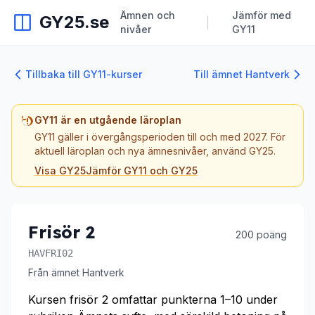
Ämnen och
Jämför med
GY25.se
|
nivåer
GY11
Tillbaka till GY11-kurser
Till ämnet Hantverk
GY11 är en utgående läroplan
GY11 gäller i övergångsperioden till och med 2027. För
aktuell läroplan och nya ämnesnivåer, använd GY25.
Visa GY25
Jämför GY11 och GY25
Frisör 2
200 poäng
HAVFRI02
Från ämnet Hantverk
Kursen frisör 2 omfattar punkterna 1–10 under