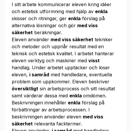
I sitt arbete kommunicerar eleven kring idéer
och estetisk utformning med hjälp av
enkla
skisser och ritningar, ger
enkla
förslag på
alternativa lösningar och gör
med viss
säkerhet
beräkningar.
Eleven använder
med viss säkerhet
tekniker
och metoder och uppnår resultat med en
teknisk och estetisk kvalitet. I arbetet hanterar
eleven verktyg och maskiner med
visst
handlag. Under arbetet upptäcker och löser
eleven,
i samråd
med handledare, eventuella
problem som uppkommer. Eleven beskriver
översiktligt
sin arbetsprocess och sitt resultat
samt värderar dessa med
enkla
omdömen.
Beskrivningen innehåller
enkla
förslag på
förbättringar av arbetsprocessen. I
beskrivningen använder eleven
med viss
säkerhet
relevanta facktermer.
Eleven använder,
i samråd
med handledare,