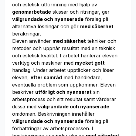
och estetisk utformning med hjälp av
genomarbetade
skisser och ritningar, ger
välgrundade och nyanserade
förslag på
alternativa lösningar och gör
med säkerhet
beräkningar.
Eleven använder
med säkerhet
tekniker och
metoder och uppnår resultat med en teknisk
och estetisk kvalitet. I arbetet hanterar eleven
verktyg och maskiner med
mycket gott
handlag. Under arbetet upptäcker och löser
eleven,
efter samråd
med handledare,
eventuella problem som uppkommer. Eleven
beskriver
utförligt och nyanserat
sin
arbetsprocess och sitt resultat samt värderar
dessa med
välgrundade och nyanserade
omdömen. Beskrivningen innehåller
välgrundade och nyanserade
förslag på
förbättringar av arbetsprocessen. I
beskrivningen använder eleven
med säkerhet