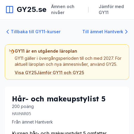
Ämnen och
Jämför med
GY25.se
|
nivåer
GY11
Tillbaka till GY11-kurser
Till ämnet Hantverk
GY11 är en utgående läroplan
GY11 gäller i övergångsperioden till och med 2027. För
aktuell läroplan och nya ämnesnivåer, använd GY25.
Visa GY25
Jämför GY11 och GY25
Hår- och makeupstylist 5
200 poäng
HAVHAR05
Från ämnet Hantverk
Kursen hår- och makeupstylist 5 omfattar