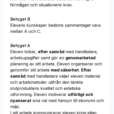
förmågan och situationens krav.
Betyget B
Elevens kunskaper bedöms sammantaget vara
mellan A och C.
Betyget A
Eleven tolkar,
efter samråd
med handledare,
arbetsuppgifter samt gör en
genomarbetad
planering av sitt arbete. Eleven organiserar och
genomför sitt arbete
med säkerhet
.
Efter
samråd
med handledare väljer eleven ma­te­ri­al
och arbetsmetoder utifrån den tänkta
slutproduktens kvalitet och estetiska
utformning. Eleven motiverar
utförligt och
nyanserat
sina val med hänsyn till ekonomi och
miljö.
I sitt arbete kommunicerar eleven kring idéer