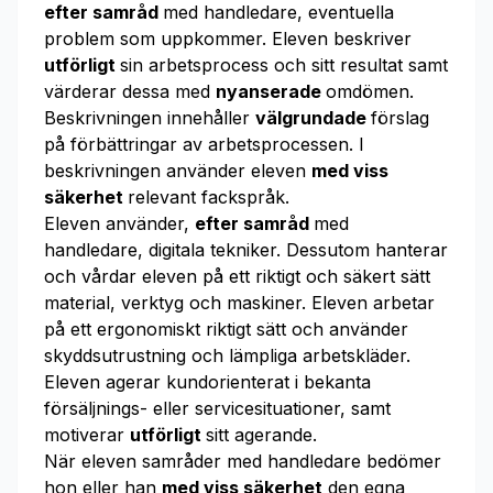
efter samråd
med handledare, eventuella
problem som uppkommer. Eleven be­skriver
utförligt
sin arbetsprocess och sitt resultat samt
värderar dessa med
nyanserade
omdömen.
Beskrivningen innehåller
välgrundade
förslag
på förbättringar av arbetsprocessen. I
beskrivningen använder eleven
med viss
säkerhet
relevant fackspråk.
Eleven använder,
efter samråd
med
handledare, digitala tekniker. Dessutom hanterar
och vårdar eleven på ett riktigt och säkert sätt
material, verktyg och maskiner. Eleven arbetar
på ett ergonomiskt riktigt sätt och använder
skyddsutrustning och lämpliga arbetskläder.
Eleven agerar kundorienterat i bekanta
försäljnings- eller service­situa­tioner, samt
motiverar
utförligt
sitt agerande.
När eleven samråder med handledare bedömer
hon eller han
med viss säkerhet
den egna