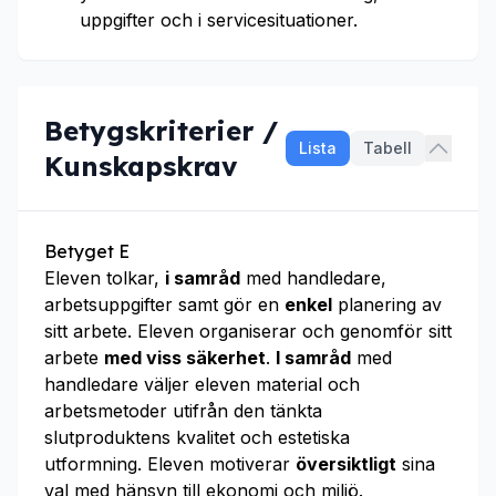
uppgifter och i service­situa­tioner.
Betygskriterier /
Lista
Tabell
Kunskapskrav
Betyget E
Eleven tolkar,
i samråd
med handledare,
arbetsuppgifter samt gör en
enkel
planering av
sitt arbete. Eleven organiserar och genomför sitt
arbete
med viss säkerhet
.
I samråd
med
handledare väljer eleven material och
arbetsmetoder utifrån den tänkta
slutproduktens kvalitet och estetiska
utformning. Eleven motiverar
översiktligt
sina
val med hänsyn till ekonomi och miljö.