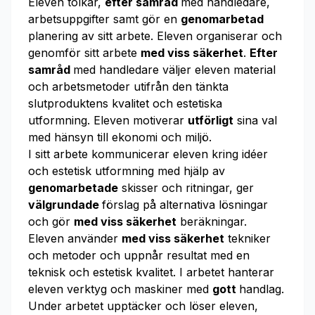
Eleven tolkar,
efter samråd
med handledare,
arbetsuppgifter samt gör en
genomarbetad
planering av sitt arbete. Eleven organiserar och
genomför sitt arbete
med viss säkerhet
.
Efter
samråd
med handledare väljer eleven ma­te­ri­al
och arbetsmetoder utifrån den tänkta
slutproduktens kvalitet och estetiska
utformning. Eleven motiverar
utförligt
sina val
med hänsyn till ekonomi och miljö.
I sitt arbete kommunicerar eleven kring idéer
och estetisk utformning med hjälp av
genomarbetade
skisser och ritningar, ger
välgrundade
förslag på alternativa lösningar
och gör
med viss säkerhet
beräkningar.
Eleven använder
med viss säkerhet
tekniker
och metoder och uppnår resultat med en
teknisk och estetisk kvalitet. I arbetet hanterar
eleven verktyg och maskiner med
gott
handlag.
Under arbetet upptäcker och löser eleven,