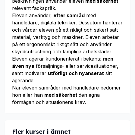
beskrivningen använder eleven
med säkerhet
relevant fackspråk.
Eleven använder,
efter samråd
med
handledare, digitala tekniker. Dessutom hanterar
och vårdar eleven på ett riktigt och säkert sätt
material, verktyg och maskiner. Eleven arbetar
på ett ergonomiskt riktigt sätt och använder
skyddsutrustning och lämpliga arbetskläder.
Eleven agerar kundorienterat i bekanta
men
även nya
försäljnings- eller service­situa­tioner,
samt motiverar
utförligt och nyanserat
sitt
agerande.
När eleven samråder med handledare bedömer
hon eller han
med säkerhet
den egna
förmågan och situationens krav.
Fler kurser i ämnet