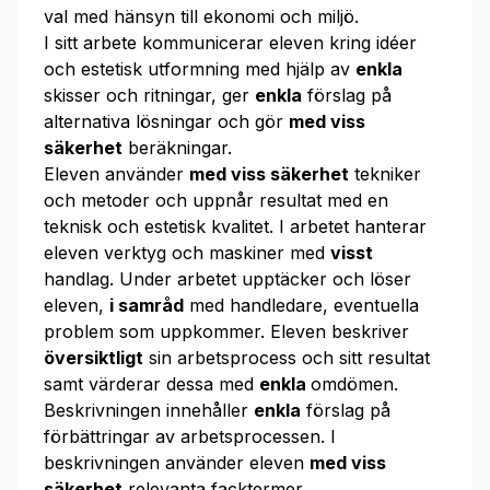
val med hänsyn till ekonomi och miljö.
I sitt arbete kommunicerar eleven kring idéer
och estetisk utformning med hjälp av
enkla
skisser och ritningar, ger
enkla
förslag på
alternativa lösningar och gör
med viss
säkerhet
beräkningar.
Eleven använder
med viss säkerhet
tekniker
och metoder och uppnår resultat med en
teknisk och estetisk kvalitet. I arbetet hanterar
eleven verktyg och maskiner med
visst
handlag. Under arbetet upptäcker och löser
eleven,
i samråd
med handledare, eventuella
problem som uppkommer. Eleven beskriver
översiktligt
sin arbetsprocess och sitt resultat
samt värderar dessa med
enkla
omdömen.
Beskrivningen innehåller
enkla
förslag på
förbättringar av arbetsprocessen. I
beskrivningen använder eleven
med viss
säkerhet
relevanta facktermer.