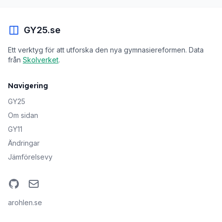
GY25.se
Ett verktyg för att utforska den nya gymnasiereformen. Data
från
Skolverket
.
Navigering
GY25
Om sidan
GY11
Ändringar
Jämförelsevy
GitHub
Email
arohlen.se