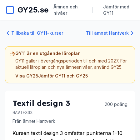
Ämnen och
Jämför med
GY25.se
|
nivåer
GY11
Tillbaka till GY11-kurser
Till ämnet Hantverk
GY11 är en utgående läroplan
GY11 gäller i övergångsperioden till och med 2027. För
aktuell läroplan och nya ämnesnivåer, använd GY25.
Visa GY25
Jämför GY11 och GY25
Textil design 3
200 poäng
HAVTEX03
Från ämnet Hantverk
Kursen textil design 3 omfattar punkterna 1–10