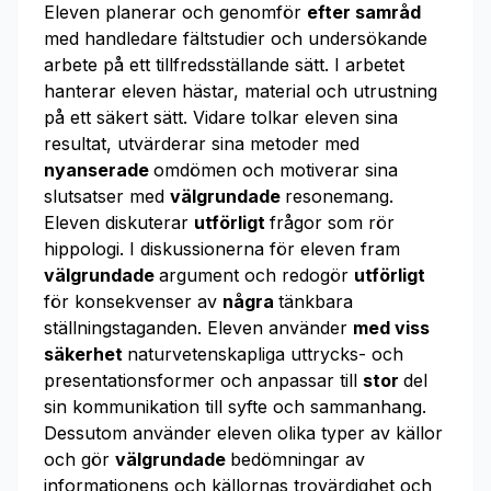
Eleven planerar och genomför
efter samråd
med handledare fältstudier och undersökande
arbete på ett tillfredsställande sätt. I arbetet
hanterar eleven hästar, material och utrustning
på ett säkert sätt. Vidare tolkar eleven sina
resultat, utvärderar sina metoder med
nyanserade
omdömen och motiverar sina
slutsatser med
välgrundade
resonemang.
Eleven diskuterar
utförligt
frågor som rör
hippologi. I diskussionerna för eleven fram
välgrundade
argument och redogör
utförligt
för konsekvenser av
några
tänkbara
ställningstaganden. Eleven använder
med viss
säkerhet
naturvetenskapliga uttrycks- och
presentationsformer och anpassar till
stor
del
sin kommunikation till syfte och sammanhang.
Dessutom använder eleven olika typer av källor
och gör
välgrundade
bedömningar av
informationens och källornas trovärdighet och