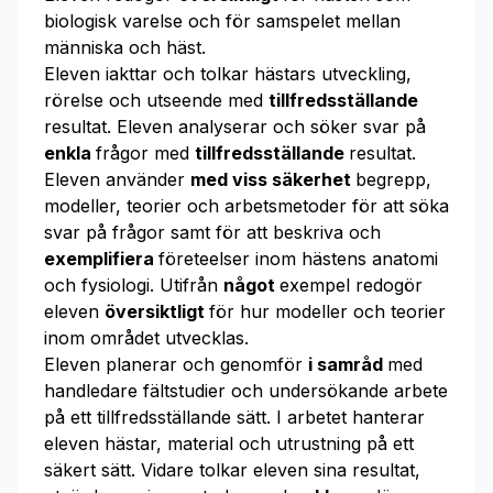
biologisk varelse och för samspelet mellan
människa och häst.
Eleven iakttar och tolkar hästars utveckling,
rörelse och utseende med
tillfredsställande
resultat. Eleven analyserar och söker svar på
enkla
frågor med
tillfredsställande
resultat.
Eleven använder
med viss säkerhet
begrepp,
modeller, teorier och arbetsmetoder för att söka
svar på frågor samt för att beskriva och
exemplifiera
företeelser inom hästens anatomi
och fysiologi. Utifrån
något
exempel redogör
eleven
översiktligt
för hur modeller och teorier
inom området utvecklas.
Eleven planerar och genomför
i samråd
med
handledare fältstudier och undersökande arbete
på ett tillfredsställande sätt. I arbetet hanterar
eleven hästar, material och utrustning på ett
säkert sätt. Vidare tolkar eleven sina resultat,