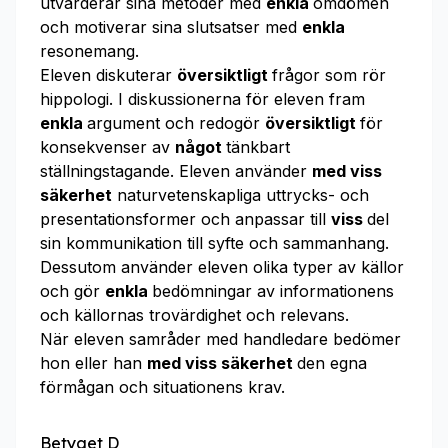
utvärderar sina metoder med
enkla
omdömen
och motiverar sina slutsatser med
enkla
resonemang.
Eleven diskuterar
översiktligt
frågor som rör
hippologi. I diskussionerna för eleven fram
enkla
argument och redogör
översiktligt
för
konsekvenser av
något
tänkbart
ställningstagande. Eleven använder
med viss
säkerhet
naturvetenskapliga uttrycks- och
presentationsformer och anpassar till
viss
del
sin kommunikation till syfte och sammanhang.
Dessutom använder eleven olika typer av källor
och gör
enkla
bedömningar av informationens
och källornas trovärdighet och relevans.
När eleven samråder med handledare bedömer
hon eller han
med viss säkerhet
den egna
förmågan och situationens krav.
Betyget D