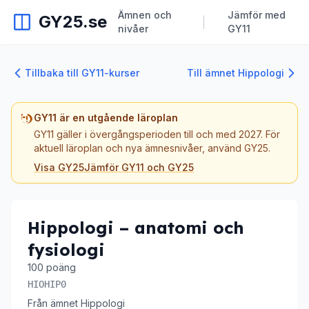
Ämnen och
Jämför med
GY25.se
|
nivåer
GY11
Tillbaka till GY11-kurser
Till ämnet Hippologi
GY11 är en utgående läroplan
GY11 gäller i övergångsperioden till och med 2027. För
aktuell läroplan och nya ämnesnivåer, använd GY25.
Visa GY25
Jämför GY11 och GY25
Hippologi – anatomi och
fysiologi
100 poäng
HIOHIP0
Från ämnet Hippologi