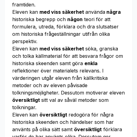
framtiden.
Eleven kan
med viss säkerhet
använda
några
historiska begrepp och
någon
teori för att
formulera, utreda, förklara och dra slutsatser
om historiska frågeställningar utifrån olika
perspektiv.
Eleven kan
med viss säkerhet
söka, granska
och tolka källmaterial för att besvara frågor om
historiska skeenden samt göra
enkla
reflektioner över materialets relevans. I
värderingen utgår eleven från källkritiska
metoder och av eleven påvisade
tolkningsmöjligheter. Dessutom motiverar eleven
översiktligt
sitt val av såväl metoder som
tolkningar.
Eleven kan
översiktligt
redogöra för några
historiska skeenden och händelser som har
använts på olika sätt samt
översiktligt
förklara
varför de har använts olika. Dessutom ger