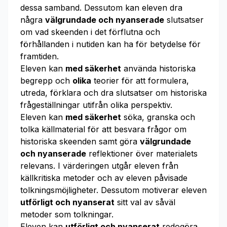
dessa samband. Dessutom kan eleven dra
några
välgrundade och nyanserade
slutsatser
om vad skeenden i det förflutna och
förhållanden i nutiden kan ha för betydelse för
framtiden.
Eleven kan
med säkerhet
använda historiska
begrepp och
olika
teorier för att formulera,
utreda, förklara och dra slutsatser om historiska
frågeställningar utifrån olika perspektiv.
Eleven kan
med säkerhet
söka, granska och
tolka källmaterial för att besvara frågor om
historiska skeenden samt göra
välgrundade
och nyanserade
reflektioner över materialets
relevans. I värderingen utgår eleven från
källkritiska metoder och av eleven påvisade
tolkningsmöjligheter. Dessutom motiverar eleven
utförligt och nyanserat
sitt val av såväl
metoder som tolkningar.
Eleven kan
utförligt och nyanserat
redogöra