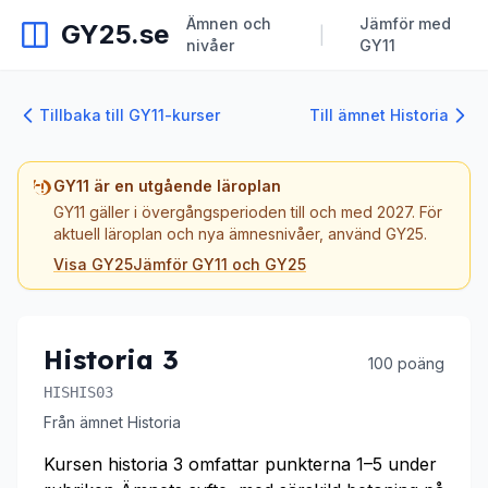
Ämnen och
Jämför med
GY25.se
|
nivåer
GY11
Tillbaka till GY11-kurser
Till ämnet Historia
GY11 är en utgående läroplan
GY11 gäller i övergångsperioden till och med 2027. För
aktuell läroplan och nya ämnesnivåer, använd GY25.
Visa GY25
Jämför GY11 och GY25
Historia 3
100 poäng
HISHIS03
Från ämnet Historia
Kursen historia 3 omfattar punkterna 1–5 under