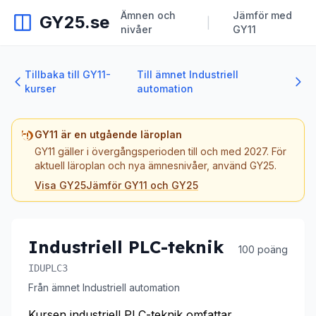
Ämnen och
Jämför med
GY25.se
|
nivåer
GY11
Tillbaka till GY11-
Till ämnet Industriell
kurser
automation
GY11 är en utgående läroplan
GY11 gäller i övergångsperioden till och med 2027. För
aktuell läroplan och nya ämnesnivåer, använd GY25.
Visa GY25
Jämför GY11 och GY25
Industriell PLC-teknik
100 poäng
IDUPLC3
Från ämnet Industriell automation
Kursen industriell PLC-teknik omfattar