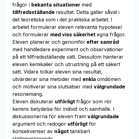
frågor i
bekanta situationer
med
tillfredsställande
resultat. Detta gäller såväl i
det teoretiska som i det praktiska arbetet. I
arbetet formulerar eleven relevanta hypoteser
och formulerar
med viss säkerhet
egna frågor.
Eleven planerar och genomför
efter samråd
med handledare experiment och observationer
på ett tillfredsställande sätt. Dessutom hanterar
eleven kemikalier och utrustning på ett säkert
sätt. Vidare tolkar eleven sina resultat,
utvärderar sina metoder med
enkla
omdömen
och motiverar sina slutsatser med
välgrundade
resonemang.
Eleven diskuterar
utförligt
frågor som rör
kemins betydelse för individ och samhälle. I
diskussionerna för eleven fram
välgrundade
argument och redogör
utförligt
för
konsekvenser av
något
tänkbart
ställningstagande.