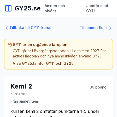
Ämnen och
Jämför med
GY25.se
|
nivåer
GY11
Tillbaka till GY11-kurser
Till ämnet Kemi
GY11 är en utgående läroplan
GY11 gäller i övergångsperioden till och med 2027. För
aktuell läroplan och nya ämnesnivåer, använd GY25.
Visa GY25
Jämför GY11 och GY25
Kemi 2
100 poäng
KEMKEM02
Från ämnet Kemi
Kursen kemi 2 omfattar punkterna 1–5 under