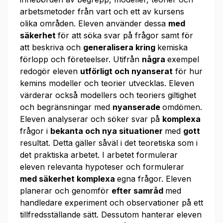
arbetsmetoder från vart och ett av kursens
olika områden. Eleven använder dessa
med
säkerhet
för att söka svar på frågor samt för
att beskriva och
generalisera kring
kemiska
förlopp och företeelser. Utifrån
några
exempel
redogör eleven
utförligt och nyanserat
för hur
kemins modeller och teorier utvecklas. Eleven
värderar också modellers och teoriers giltighet
och begränsningar med
nyanserade
omdömen.
Eleven analyserar och söker svar på
komplexa
frågor i
bekanta och nya situationer
med
gott
resultat. Detta gäller såväl i det teoretiska som i
det praktiska arbetet. I arbetet formulerar
eleven relevanta hypoteser och formulerar
med säkerhet komplexa
egna frågor. Eleven
planerar och genomför
efter samråd
med
handledare experiment och observationer på ett
tillfredsställande sätt. Dessutom hanterar eleven