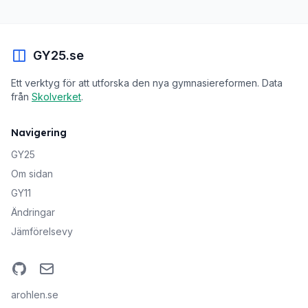
GY25.se
Ett verktyg för att utforska den nya gymnasiereformen. Data
från
Skolverket
.
Navigering
GY25
Om sidan
GY11
Ändringar
Jämförelsevy
GitHub
Email
arohlen.se