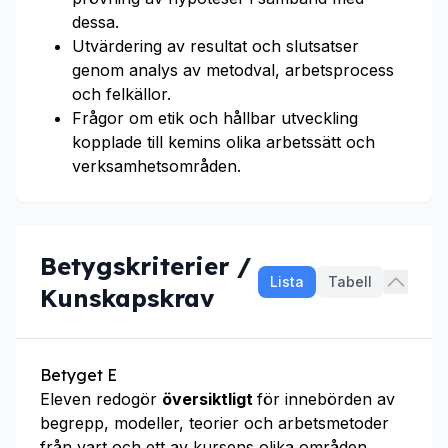
dessa.
Utvärdering av resultat och slutsatser
genom analys av metodval, arbetsprocess
och felkällor.
Frågor om etik och hållbar utveckling
kopplade till kemins olika arbetssätt och
verksamhetsområden.
Betygskriterier /
Lista
Tabell
Kunskapskrav
Betyget E
Eleven redogör
översiktligt
för innebörden av
begrepp, modeller, teorier och arbetsmetoder
från vart och ett av kursens olika områden.