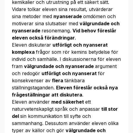
kemikalier och utrustning på ett säkert sätt.
Vidare tolkar eleven sina resultat, utvärderar
sina metoder med
nyanserade
omdömen och
motiverar sina slutsatser med
välgrundade och
nyanserade
resonemang.
Vid behov föreslår
eleven också förändringar
.
Eleven diskuterar
utförligt och nyanserat
komplexa
frågor som rör kemins betydelse för
individ och samhälle. I diskussionerna för eleven
fram
välgrundade och nyanserade
argument
och redogör
utförligt och nyanserat
för
konsekvenser av
flera
tänkbara
ställningstaganden.
Eleven föreslår också nya
frågeställningar att diskutera
.
Eleven använder
med säkerhet
ett
naturvetenskapligt språk och anpassar
till stor
del
sin kommunikation till syfte och
sammanhang. Dessutom använder eleven olika
typer av källor och gör
välgrundade och