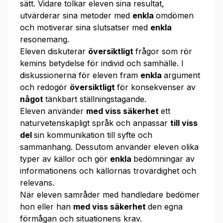
sätt. Vidare tolkar eleven sina resultat,
utvärderar sina metoder med
enkla
omdömen
och motiverar sina slutsatser med
enkla
resonemang.
Eleven diskuterar
översiktligt
frågor som rör
kemins betydelse för individ och samhälle. I
diskussionerna för eleven fram
enkla
argument
och redogör
översiktligt
för konsekvenser av
något
tänkbart ställningstagande.
Eleven använder
med viss säkerhet
ett
naturvetenskapligt språk och anpassar
till viss
del
sin kommunikation till syfte och
sammanhang. Dessutom använder eleven olika
typer av källor och gör
enkla
bedömningar av
informationens och källornas trovärdighet och
relevans.
När eleven samråder med handledare bedömer
hon eller han
med viss säkerhet
den egna
förmågan och situationens krav.