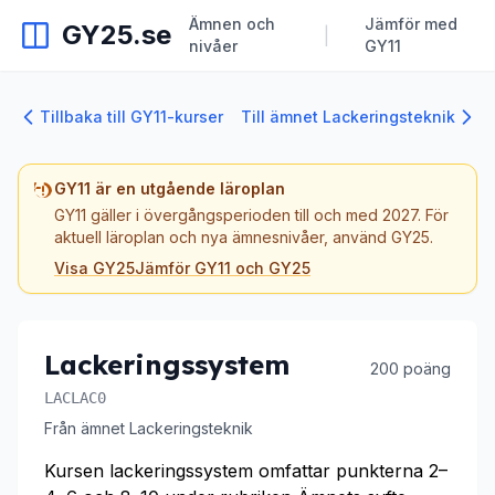
Ämnen och
Jämför med
GY25.se
|
nivåer
GY11
Tillbaka till GY11-kurser
Till ämnet Lackeringsteknik
GY11 är en utgående läroplan
GY11 gäller i övergångsperioden till och med 2027. För
aktuell läroplan och nya ämnesnivåer, använd GY25.
Visa GY25
Jämför GY11 och GY25
Lackeringssystem
200 poäng
LACLAC0
Från ämnet Lackeringsteknik
Kursen lackeringssystem omfattar punkterna 2–