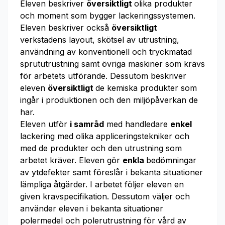
Eleven beskriver
översiktligt
olika produkter
och moment som bygger lackeringssystemen.
Eleven beskriver också
översiktligt
verkstadens layout, skötsel av utrustning,
användning av konventionell och tryckmatad
sprututrustning samt övriga maskiner som krävs
för arbetets utförande. Dessutom beskriver
eleven
översiktligt
de kemiska produkter som
ingår i produktionen och den miljöpåverkan de
har.
Eleven utför
i samråd
med handledare
enkel
lackering med olika appliceringstekniker och
med de produkter och den utrustning som
arbetet kräver. Eleven gör
enkla
bedömningar
av ytdefekter samt föreslår i bekanta situationer
lämpliga åtgärder. I arbetet följer eleven en
given kravspecifikation. Dessutom väljer och
använder eleven i bekanta situationer
polermedel och polerutrustning för vård av