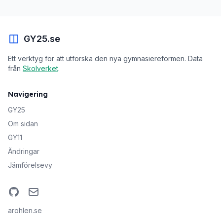
GY25.se
Ett verktyg för att utforska den nya gymnasiereformen. Data
från
Skolverket
.
Navigering
GY25
Om sidan
GY11
Ändringar
Jämförelsevy
GitHub
Email
arohlen.se