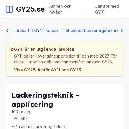
Ämnen och
Jämför med
GY25.se
|
nivåer
GY11
Tillbaka till GY11-kurser
Till ämnet Lackeringsteknik
GY11 är en utgående läroplan
GY11 gäller i övergångsperioden till och med 2027. För
aktuell läroplan och nya ämnesnivåer, använd GY25.
Visa GY25
Jämför GY11 och GY25
Lackeringsteknik –
applicering
100 poäng
LACLAK0
Från ämnet Lackeringsteknik