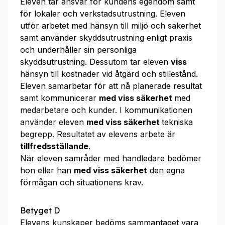
Eleven tar ansvar för kundens egendom samt
för lokaler och verkstadsutrustning. Eleven
utför arbetet med hänsyn till miljö och säkerhet
samt använder skyddsutrustning enligt praxis
och underhåller sin personliga
skyddsutrustning. Dessutom tar eleven
viss
hänsyn till kostnader vid åtgärd och stillestånd.
Eleven samarbetar för att nå planerade resultat
samt kommunicerar
med viss säkerhet
med
medarbetare och kunder. I kommunikationen
använder eleven
med viss säkerhet
tekniska
begrepp. Resultatet av elevens arbete är
tillfredsställande
.
När eleven samråder med handledare bedömer
hon eller han
med viss säkerhet
den egna
förmågan och situationens krav.
Betyget D
Elevens kunskaper bedöms sammantaget vara