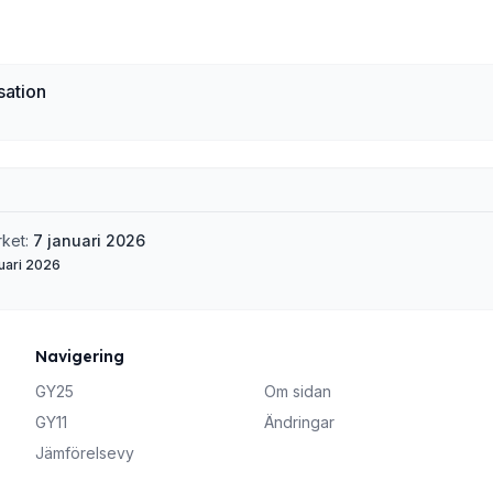
sation
rket:
7 januari 2026
uari 2026
Navigering
GY25
Om sidan
GY11
Ändringar
Jämförelsevy