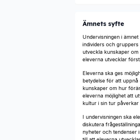
Ämnets syfte
Undervisningen i ämnet 
individers och gruppers 
utveckla kunskaper om g
eleverna utvecklar förstå
Eleverna ska ges möjlig
betydelse för att uppnå
kunskaper om hur föränd
eleverna möjlighet att 
kultur i sin tur påverka
I undervisningen ska el
diskutera frågeställning
nyheter och tendenser i
till att eleverna utveck