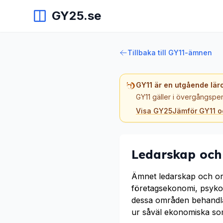
GY25.se
Tillbaka till GY11-ämnen
GY11 är en utgående lär
GY11 gäller i övergångsper
Visa GY25
Jämför GY11 
Ledarskap och
Ämnet ledarskap och orga
företagsekonomi, psykol
dessa områden behandla
ur såväl ekonomiska som