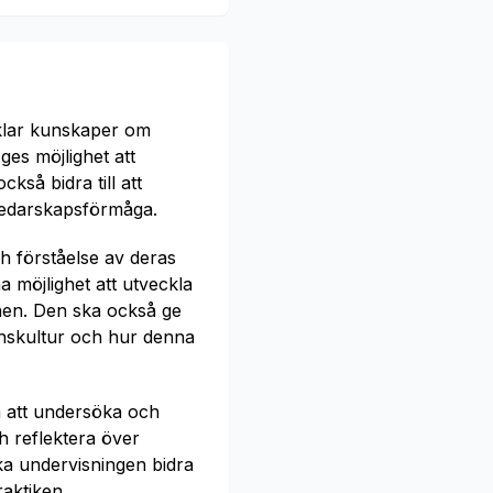
cklar kunskaper om
ges möjlighet att
så bidra till att
n ledarskapsförmåga.
h förståelse av deras
 möjlighet att utveckla
onen. Den ska också ge
onskultur och hur denna
m att undersöka och
h reflektera över
a undervisningen bidra
raktiken.