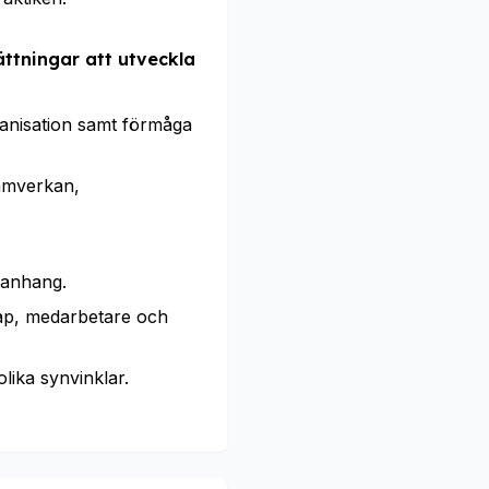
ttningar att utveckla
anisation samt förmåga
amverkan,
manhang.
kap, medarbetare och
lika synvinklar.