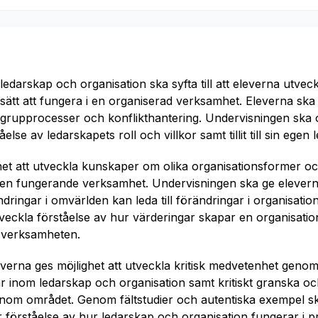
ledarskap och organisation ska syfta till att eleverna utve
sätt att fungera i en organiserad verksamhet. Eleverna ska 
rupprocesser och konflikthantering. Undervisningen ska ock
else av ledarskapets roll och villkor samt tillit till sin ege
het att utveckla kunskaper om olika organisationsformer oc
 en fungerande verksamhet. Undervisningen ska ge eleverna
ringar i omvärlden kan leda till förändringar i organisati
utveckla förståelse av hur värderingar skapar en organisati
r verksamheten.
everna ges möjlighet att utveckla kritisk medvetenhet geno
ar inom ledarskap och organisation samt kritiskt granska oc
nom området. Genom fältstudier och autentiska exempel sk
lar förståelse av hur ledarskap och organisation fungerar i p