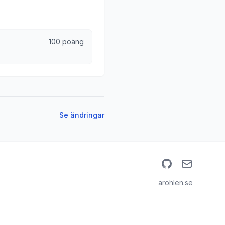
100 poäng
Se ändringar
GitHub
Email
arohlen.se