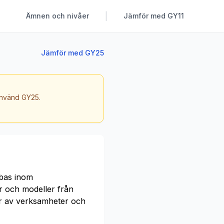
|
Ämnen och nivåer
Jämför med GY11
Jämför med GY25
 använd GY25.
 bas inom
r och modeller från
er av verksamheter och