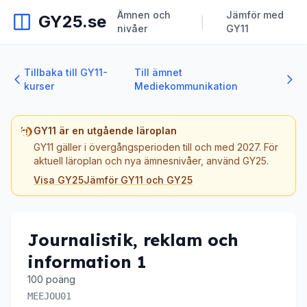
Ämnen och
Jämför med
GY25.se
|
nivåer
GY11
Tillbaka till GY11-
Till ämnet
kurser
Mediekommunikation
GY11 är en utgående läroplan
GY11 gäller i övergångsperioden till och med 2027. För
aktuell läroplan och nya ämnesnivåer, använd GY25.
Visa GY25
Jämför GY11 och GY25
Journalistik, reklam och
information 1
100 poäng
MEEJOU01