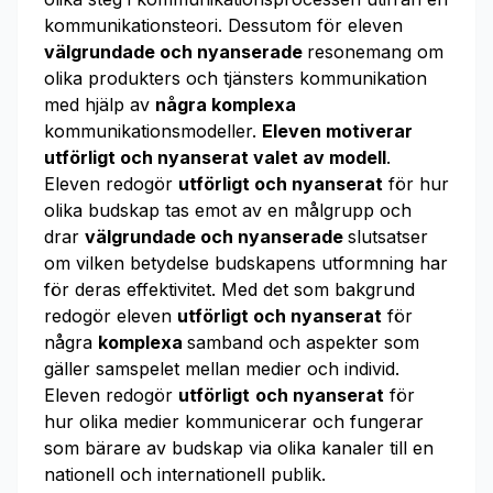
kommunikationsteori. Dessutom för eleven
välgrundade och nyanserade
resonemang om
olika produkters och tjänsters kommunikation
med hjälp av
några komplexa
kommunikationsmodeller.
Eleven motiverar
utförligt och nyanserat valet av modell
.
Eleven redogör
utförligt och nyanserat
för hur
olika budskap tas emot av en målgrupp och
drar
välgrundade och nyanserade
slutsatser
om vilken betydelse budskapens utformning har
för deras effektivitet. Med det som bakgrund
redogör eleven
utförligt och nyanserat
för
några
komplexa
samband och aspekter som
gäller samspelet mellan medier och individ.
Eleven redogör
utförligt
och nyanserat
för
hur olika medier kommunicerar och fungerar
som bärare av budskap via olika kanaler till en
nationell och internationell publik.