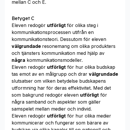
mellan C och E.
Betyget C
Eleven redogör
utförligt
för olika steg i
kommunikationsprocessen utifrån en
kommunikationsteori. Dessutom för eleven
välgrundade
resonemang om olika produkters
och tjänsters kommunikation med hjälp av
några
kommunikationsmodeller.
Eleven redogör
utförligt
för hur olika budskap
tas emot av en målgrupp och drar
välgrundade
slutsatser om vilken betydelse budskapens
utformning har för deras effektivitet. Med det
som bakgrund redogör eleven
utförligt
för
några samband och aspekter som gäller
samspelet mellan medier och individ.
Eleven redogör
utförligt
för hur olika medier
kommunicerar och fungerar som bärare av
budskap via olika kanaler till en nationell och