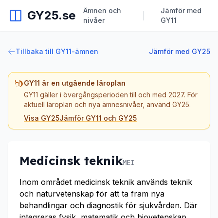
Ämnen och
Jämför med
GY25.se
|
nivåer
GY11
Tillbaka till GY11-ämnen
Jämför med GY25
GY11 är en utgående läroplan
GY11 gäller i övergångsperioden till och med 2027. För
aktuell läroplan och nya ämnesnivåer, använd GY25.
Visa GY25
Jämför GY11 och GY25
Medicinsk teknik
MEI
Inom området medicinsk teknik används teknik
och naturvetenskap för att ta fram nya
behandlingar och diagnostik för sjukvården. Där
integreras fysik, matematik och biovetenskap