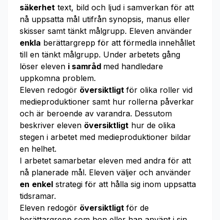
säkerhet
text, bild och ljud i samverkan för att
nå uppsatta mål utifrån synopsis, manus eller
skisser samt tänkt målgrupp. Eleven använder
enkla
berättargrepp för att förmedla innehållet
till en tänkt målgrupp. Under arbetets gång
löser eleven
i samråd
med handledare
uppkomna problem.
Eleven redogör
översiktligt
för olika roller vid
medieproduktioner samt hur rollerna påverkar
och är beroende av varandra. Dessutom
beskriver eleven
översiktligt
hur de olika
stegen i arbetet med medieproduktioner bildar
en helhet.
I arbetet samarbetar eleven med andra för att
nå planerade mål. Eleven väljer och använder
en
enkel
strategi för att hålla sig inom uppsatta
tidsramar.
Eleven redogör
översiktligt
för de
berättargrepp som hon eller han använt i sin