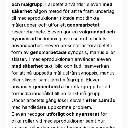
och målgrupp
. I arbetet använder eleven
med
säkerhet
någon metod för att ta fram underlag
till medieproduktioner riktade mot tänkta
målgrupper och utför ett
genomarbetat
researcharbete. Eleven gör en
välgrundad och
nyanserad
bedömning av researcharbetets
användbarhet. Eleven presenterar förarbetet i
form av
genomarbetade
synopsis, manus eller
skisser. I medieproduktionen använder eleven
med säkerhet
text, bild och ljud i samverkan
för att nå uppsatta mål utifrån synopsis, manus
eller skisser samt tänkt målgrupp. Eleven
använder
genomtänkta
berättargrepp för att
förmedla innehållet till en tänkt målgrupp.
Under arbetets gång löser eleven
efter samråd
med handledare uppkomna problem.
Eleven redogör
utförligt och nyanserat
för
olika roller vid medieproduktioner samt hur
rollerna påverkar och är beroende av varandra.