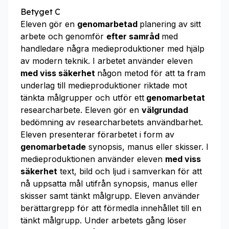
Betyget C
Eleven gör en
genomarbetad
planering av sitt
arbete och genomför
efter samråd
med
handledare några medieproduktioner med hjälp
av modern teknik. I arbetet använder eleven
med viss säkerhet
någon metod för att ta fram
underlag till medieproduktioner riktade mot
tänkta målgrupper och utför ett
genomarbetat
researcharbete. Eleven gör en
välgrundad
bedömning av researcharbetets användbarhet.
Eleven presenterar förarbetet i form av
genomarbetade
synopsis, manus eller skisser. I
medieproduktionen använder eleven
med viss
säkerhet
text, bild och ljud i samverkan för att
nå uppsatta mål utifrån synopsis, manus eller
skisser samt tänkt målgrupp. Eleven använder
berättargrepp för att förmedla innehållet till en
tänkt målgrupp. Under arbetets gång löser