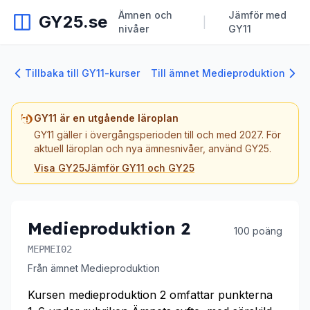
Ämnen och
Jämför med
GY25.se
|
nivåer
GY11
Tillbaka till GY11-kurser
Till ämnet Medieproduktion
GY11 är en utgående läroplan
GY11 gäller i övergångsperioden till och med 2027. För
aktuell läroplan och nya ämnesnivåer, använd GY25.
Visa GY25
Jämför GY11 och GY25
Medieproduktion 2
100 poäng
MEPMEI02
Från ämnet Medieproduktion
Kursen medieproduktion 2 omfattar punkterna