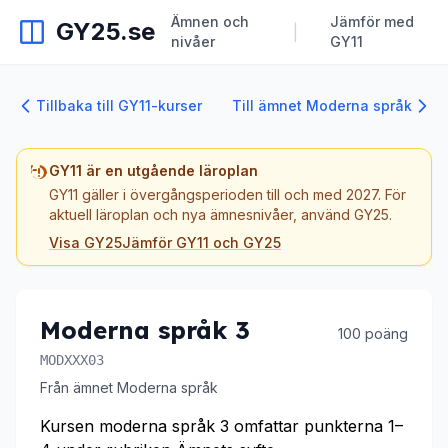
Ämnen och
Jämför med
GY25.se
|
nivåer
GY11
Tillbaka till GY11-kurser
Till ämnet Moderna språk
GY11 är en utgående läroplan
GY11 gäller i övergångsperioden till och med 2027. För
aktuell läroplan och nya ämnesnivåer, använd GY25.
Visa GY25
Jämför GY11 och GY25
Moderna språk 3
100 poäng
MODXXX03
Från ämnet Moderna språk
Kursen moderna språk 3 omfattar punkterna 1–