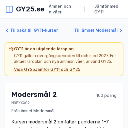
Ämnen och
Jämför med
GY25.se
|
nivåer
GY11
Tillbaka till GY11-kurser
Till ämnet Modersmål
GY11 är en utgående läroplan
GY11 gäller i övergångsperioden till och med 2027. För
aktuell läroplan och nya ämnesnivåer, använd GY25.
Visa GY25
Jämför GY11 och GY25
Modersmål 2
100 poäng
MOEXXX02
Från ämnet Modersmål
Kursen modersmål 2 omfattar punkterna 1–7