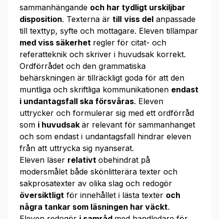
sammanhängande
och har tydligt urskiljbar
disposition
. Texterna är
till
viss del
anpassade
till texttyp, syfte och mottagare. Eleven tillämpar
med viss säkerhet
regler för citat- och
referatteknik och skriver i huvudsak korrekt.
Ordförrådet och den grammatiska
behärskningen är tillräckligt goda för att den
muntliga och skriftliga kommunikationen
endast
i undantagsfall
ska försvåras
. Eleven
uttrycker och formulerar sig med ett ordförråd
som
i huvudsak
är relevant för sammanhanget
och som endast i undantagsfall hindrar eleven
från att uttrycka sig nyanserat.
Eleven läser
relativt
obehindrat på
modersmålet både skönlitterära texter och
sakprosatexter av olika slag och redogör
översiktligt
för innehållet i lästa texter
och
några tankar som läsningen har väckt
.
Eleven redogör
i samråd
med handledare för