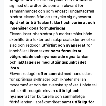
sig med ett ordförråd som är relevant för
sammanhanget och som endast i undantagsfall
hindrar eleven från att uttrycka sig nyanserat.
Språket är träffsäkert, klart och varierat och
innehåller goda formuleringar
.
Eleven läser obehindrat på modersmålet både
skönlitterära texter och sakprosatexter av olika
slag och redogör
utförligt och nyanserat
för
innehållet i lästa texter
samt
formulerar
välgrundade och nyanserade egna tankar
och iakttagelser med utgångspunkt i det
lästa
.
Eleven redogör
efter samråd
med handledare
för språkliga skillnader och likheter mellan
modersmålet och det svenska språket. I både tal
och skrift redogör eleven
utförligt och
nyanserat
för kulturella och samhälleliga
förhållanden i språkområdet
samt utförligt för