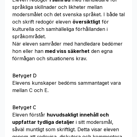
språkliga skillnader och likheter mellan
modersmålet och det svenska språket. I både tal
och skrift redogör eleven
översiktligt
för
kulturella och samhälleliga förhållanden i
språkområdet.
När eleven samråder med handledare bedömer
hon eller han
med viss säkerhet
den egna
förmågan och situationens krav.
Betyget D
Elevens kunskaper bedöms sammantaget vara
mellan C och E.
Betyget C
Eleven förstår
huvudsakligt innehåll och
uppfattar tydliga detaljer
i sitt modersmål,
såväl muntligt som skriftligt. Detta visar eleven
genom att redovisa, diskutera och kommentera