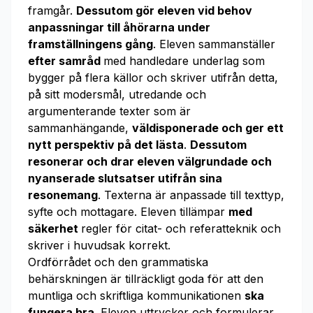
framgår.
Dessutom gör eleven vid behov
anpassningar till åhörarna under
framställningens gång
. Eleven sammanställer
efter samråd
med handledare underlag som
bygger på flera källor och skriver utifrån detta,
på sitt modersmål, utredande och
argumenterande texter som är
sammanhängande,
väldisponerade och ger ett
nytt perspektiv på det lästa
.
Dessutom
resonerar och drar eleven välgrundade och
nyanserade slutsatser utifrån sina
resonemang
. Texterna är anpassade till texttyp,
syfte och mottagare. Eleven tillämpar
med
säkerhet
regler för citat- och referatteknik och
skriver i huvudsak korrekt.
Ordförrådet och den grammatiska
behärskningen är tillräckligt goda för att den
muntliga och skriftliga kommunikationen
ska
fungera bra
. Eleven uttrycker och formulerar