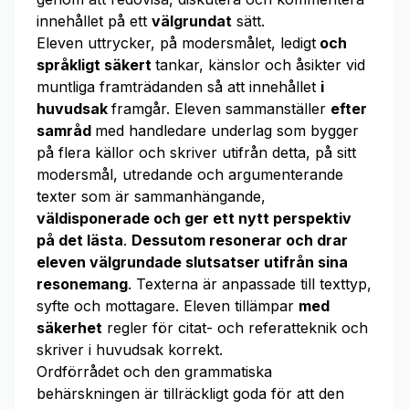
innehållet på ett
välgrundat
sätt.
Eleven uttrycker, på modersmålet, ledigt
och
språkligt säkert
tankar, känslor och åsikter vid
muntliga framträdanden så att innehållet
i
huvudsak
framgår. Eleven sammanställer
efter
samråd
med handledare underlag som bygger
på flera källor och skriver utifrån detta, på sitt
modersmål, utredande och argumenterande
texter som är sammanhängande,
väldisponerade och ger ett nytt perspektiv
på det lästa
.
Dessutom resonerar och drar
eleven välgrundade slutsatser utifrån sina
resonemang
. Texterna är anpassade till texttyp,
syfte och mottagare. Eleven tillämpar
med
säkerhet
regler för citat- och referatteknik och
skriver i huvudsak korrekt.
Ordförrådet och den grammatiska
behärskningen är tillräckligt goda för att den