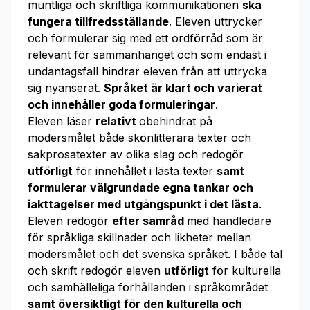
muntliga och skriftliga kommunikationen
ska
fungera tillfredsställande
. Eleven uttrycker
och formulerar sig med ett ordförråd som är
relevant för sammanhanget och som endast i
undantagsfall hindrar eleven från att uttrycka
sig nyanserat.
Språket är klart och varierat
och innehåller goda formuleringar
.
Eleven läser
relativt
obehindrat på
modersmålet både skönlitterära texter och
sakprosatexter av olika slag och redogör
utförligt
för innehållet i lästa texter
samt
formulerar välgrundade egna tankar och
iakttagelser med utgångspunkt i det lästa
.
Eleven redogör
efter samråd
med handledare
för språkliga skillnader och likheter mellan
modersmålet och det svenska språket. I både tal
och skrift redogör eleven
utförligt
för kulturella
och samhälleliga förhållanden i språkområdet
samt översiktligt för den kulturella och