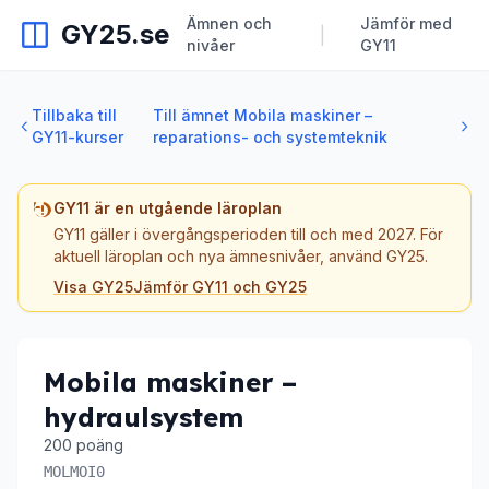
Ämnen och
Jämför med
GY25.se
|
nivåer
GY11
Tillbaka till
Till ämnet Mobila maskiner –
GY11-kurser
reparations- och systemteknik
GY11 är en utgående läroplan
GY11 gäller i övergångsperioden till och med 2027. För
aktuell läroplan och nya ämnesnivåer, använd GY25.
Visa GY25
Jämför GY11 och GY25
Mobila maskiner –
hydraulsystem
200 poäng
MOLMOI0