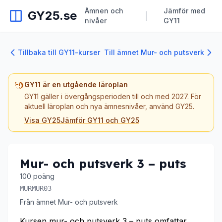
Ämnen och
Jämför med
GY25.se
|
nivåer
GY11
Tillbaka till GY11-kurser
Till ämnet Mur- och putsverk
GY11 är en utgående läroplan
GY11 gäller i övergångsperioden till och med 2027. För
aktuell läroplan och nya ämnesnivåer, använd GY25.
Visa GY25
Jämför GY11 och GY25
Mur- och putsverk 3 – puts
100 poäng
MURMUR03
Från ämnet Mur- och putsverk
Kursen mur- och putsverk 3 – puts omfattar