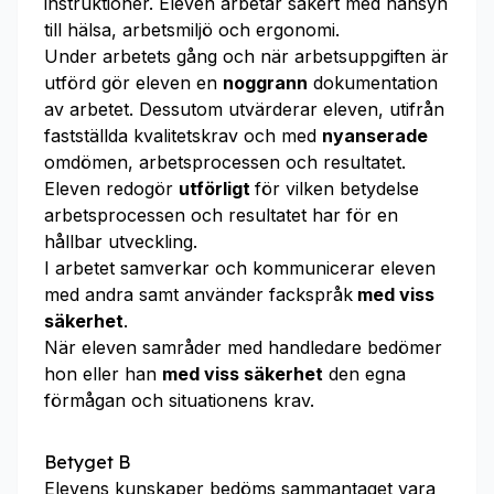
instruktioner. Eleven arbetar säkert med hänsyn
till hälsa, arbetsmiljö och ergonomi.
Under arbetets gång och när arbetsuppgiften är
utförd gör eleven en
noggrann
dokumentation
av arbetet. Dessutom utvärderar eleven, utifrån
fastställda kvalitetskrav och med
nyanserade
omdömen, arbetsprocessen och resultatet.
Eleven redogör
utförligt
för vilken betydelse
arbetsprocessen och resultatet har för en
hållbar utveckling.
I arbetet samverkar och kommunicerar eleven
med andra samt använder fackspråk
med viss
säkerhet
.
När eleven samråder med handledare bedömer
hon eller han
med viss säkerhet
den egna
förmågan och situationens krav.
Betyget B
Elevens kunskaper bedöms sammantaget vara