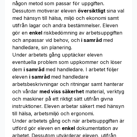
någon metod som passar för uppgiften.
Dessutom motiverar eleven
översiktligt
sina val
med hänsyn till hälsa, miljö och ekonomi samt
utifrån lagar och andra bestämmelser. Eleven
gör en
enkel
riskbedömning av arbetsuppgiften
och anpassar vid behov, och
i samråd
med
handledare, sin planering.
Under arbetets gång upptäcker eleven
eventuella problem som uppkommer och löser
dem
i samråd
med handledare. I arbetet följer
eleven
i samråd
med handledare
arbetsbeskrivningar och ritningar samt hanterar
och vårdar
med viss säkerhet
material, verktyg
och maskiner på ett riktigt sätt utifrån givna
instruktioner. Eleven arbetar säkert med hänsyn
till hälsa, arbetsmiljö och ergonomi.
Under arbetets gång och när arbetsuppgiften är
utförd gör eleven en
enkel
dokumentation av
arbetet. Dessutom utvärderar eleven, utifrån