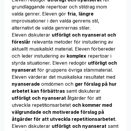
grundläggande repertoar och stildrag inom
valda genrer. Eleven gör
fria
,
längre
improvisationer i den valda genrens stil,
alternativt de valda genrernas stilar.
Eleven diskuterar
utförligt och nyanserat och
föreslår
relevanta metoder för instudering av
aktuellt musikaliskt material. Eleven förbereder
och leder instudering av
komplex
repertoar i
styrda situationer. Eleven redogör
utförligt och
nyanserat
för gruppens övriga stämmaterial.
Eleven värderar det musikaliska resultatet med
nyanserade
omdömen och
ger förslag på hur
arbetet kan förbättras
samt diskuterar
utförligt och nyanserat
åtgärder för att
utveckla repetitionsarbetet
och kommer med
välgrundade och motiverade förslag på
åtgärder för att utveckla repetitionsarbetet
.
Eleven diskuterar
utförligt
och nyanserat
samt