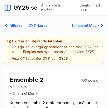
Ämnen och
Jämför med
GY25.se
|
nivåer
GY11
Tillbaka till GY11-kurser
Till ämnet Musik
GY11 är en utgående läroplan
GY11 gäller i övergångsperioden till och med 2027. För
aktuell läroplan och nya ämnesnivåer, använd GY25.
Visa GY25
Jämför GY11 och GY25
Ensemble 2
100 poäng
MUSENS02S
Från ämnet Musik
Kursen ensemble 2 omfattar samtliga mål under