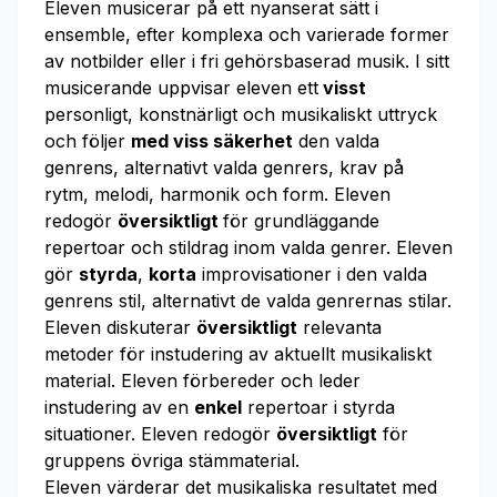
Eleven musicerar på ett nyanserat sätt i
ensemble, efter komplexa och varierade former
av notbilder eller i fri gehörsbaserad musik. I sitt
musicerande uppvisar eleven ett
visst
personligt, konstnärligt och musikaliskt uttryck
och följer
med viss säkerhet
den valda
genrens, alternativt valda genrers, krav på
rytm, melodi, harmonik och form. Eleven
redogör
översiktligt
för grundläggande
repertoar och stildrag inom valda genrer. Eleven
gör
styrda
,
korta
improvisationer i den valda
genrens stil, alternativt de valda genrernas stilar.
Eleven diskuterar
översiktligt
relevanta
metoder för instudering av aktuellt musikaliskt
material. Eleven förbereder och leder
instudering av en
enkel
repertoar i styrda
situationer. Eleven redogör
översiktligt
för
gruppens övriga stämmaterial.
Eleven värderar det musikaliska resultatet med