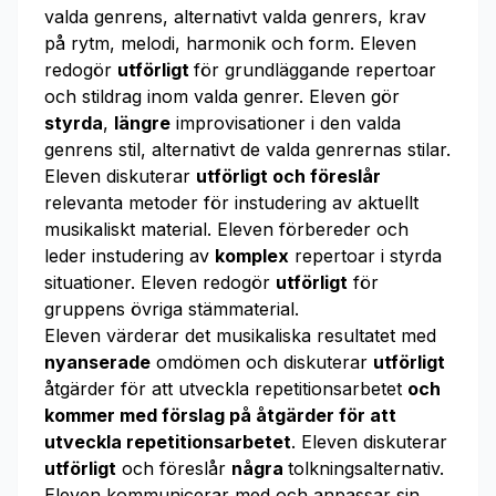
valda genrens, alternativt valda genrers, krav
på rytm, melodi, harmonik och form. Eleven
redogör
utförligt
för grundläggande repertoar
och stildrag inom valda genrer. Eleven gör
styrda
,
längre
improvisationer i den valda
genrens stil, alternativt de valda genrernas stilar.
Eleven diskuterar
utförligt och föreslår
relevanta metoder för instudering av aktuellt
musikaliskt material. Eleven förbereder och
leder instudering av
komplex
repertoar i styrda
situationer. Eleven redogör
utförligt
för
gruppens övriga stämmaterial.
Eleven värderar det musikaliska resultatet med
nyanserade
omdömen och diskuterar
utförligt
åtgärder för att utveckla repetitionsarbetet
och
kommer med förslag på åtgärder för att
utveckla repetitionsarbetet
. Eleven diskuterar
utförligt
och föreslår
några
tolkningsalternativ.
Eleven kommunicerar med och anpassar sin