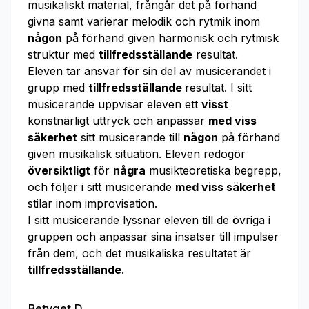
musikaliskt material, frångår det på förhand
givna samt varierar melodik och rytmik inom
någon
på förhand given harmonisk och rytmisk
struktur med
tillfredsställande
resultat.
Eleven tar ansvar för sin del av musicerandet i
grupp med
tillfredsställande
resultat. I sitt
musicerande uppvisar eleven ett
visst
konstnärligt uttryck och anpassar
med viss
säkerhet
sitt musicerande till
någon
på förhand
given musikalisk situation. Eleven redogör
översiktligt
för
några
musikteoretiska begrepp,
och följer i sitt musicerande
med viss säkerhet
stilar inom improvisation.
I sitt musicerande lyssnar eleven till de övriga i
gruppen och anpassar sina insatser till impulser
från dem, och det musikaliska resultatet är
tillfredsställande
.
Betyget D