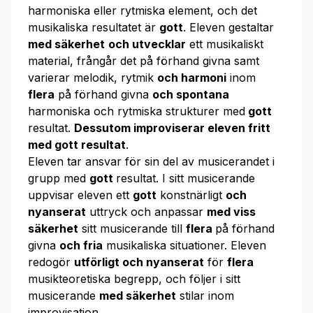
harmoniska eller rytmiska element, och det
musikaliska resultatet är
gott
. Eleven gestaltar
med säkerhet
och utvecklar
ett musikaliskt
material, frångår det på förhand givna samt
varierar melodik, rytmik
och harmoni
inom
flera
på förhand givna
och spontana
harmoniska och rytmiska strukturer med
gott
resultat.
Dessutom improviserar eleven fritt
med gott resultat
.
Eleven tar ansvar för sin del av musicerandet i
grupp med
gott
resultat. I sitt musicerande
uppvisar eleven ett
gott
konstnärligt
och
nyanserat
uttryck och anpassar
med viss
säkerhet
sitt musicerande till
flera
på förhand
givna
och fria
musikaliska situationer. Eleven
redogör
utförligt och nyanserat
för
flera
musikteoretiska begrepp, och följer i sitt
musicerande
med säkerhet
stilar inom
improvisation.