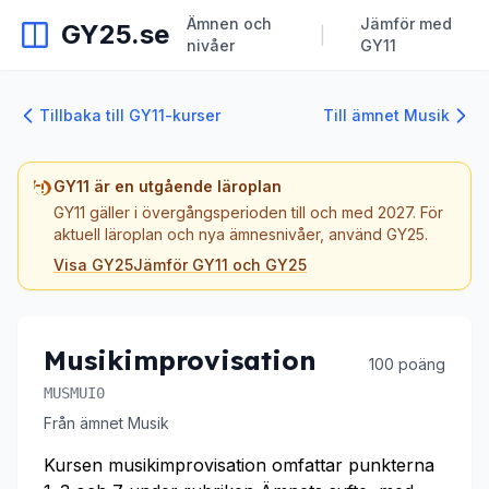
Ämnen och
Jämför med
GY25.se
|
nivåer
GY11
Tillbaka till GY11-kurser
Till ämnet Musik
GY11 är en utgående läroplan
GY11 gäller i övergångsperioden till och med 2027. För
aktuell läroplan och nya ämnesnivåer, använd GY25.
Visa GY25
Jämför GY11 och GY25
Musikimprovisation
100 poäng
MUSMUI0
Från ämnet Musik
Kursen musikimprovisation omfattar punkterna