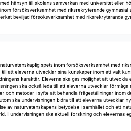
ed hänsyn till skolans samverkan med universitet eller h
 inom försöksverksamhet med riksrekryterande gymnasial s
rket beviljad försöksverksamhet med riksrekryterande gym
 naturvetenskaplig spets inom försöksverksamhet med riks
a till att eleverna utvecklar sina kunskaper inom ett valt 
ldningens karaktär. Eleverna ska ges möjlighet att utveckla e
isningen ska också leda till att eleverna utvecklar förmåga
er och metoder i syfte att behandla frågeställningar inom d
om ska undervisningen bidra till att eleverna utvecklar ny
lse av naturvetenskapens betydelse i samhället och ett nat
d. I undervisningen ska aktuell forskning och elevernas egn