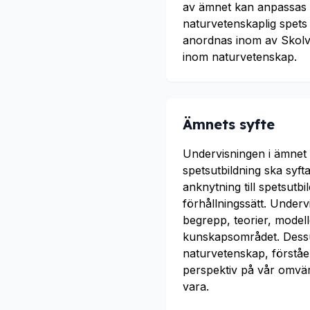
av ämnet kan anpassas m
naturvetenskaplig spets
anordnas inom av Skolve
inom naturvetenskap.
Ämnets syfte
Undervisningen i ämnet
spetsutbildning ska syft
anknytning till spetsutbi
förhållningssätt. Underv
begrepp, teorier, modell
kunskapsområdet. Dessut
naturvetenskap, förståe
perspektiv på vår omvärl
vara.