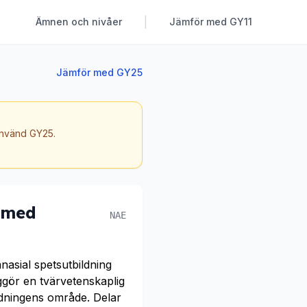
|
Ämnen och nivåer
Jämför med GY11
Jämför med GY25
 använd GY25.
 med
NAE
asial spetsutbildning
iggör en tvärvetenskaplig
ldningens område. Delar