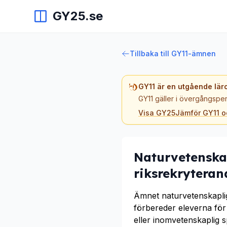
GY25.se
Tillbaka till GY11-ämnen
GY11 är en utgående lär
GY11 gäller i övergångsper
Visa GY25
Jämför GY11 
Naturvetenska
riksrekrytera
Ämnet naturvetenskapli
förbereder eleverna för 
eller inomvetenskaplig 