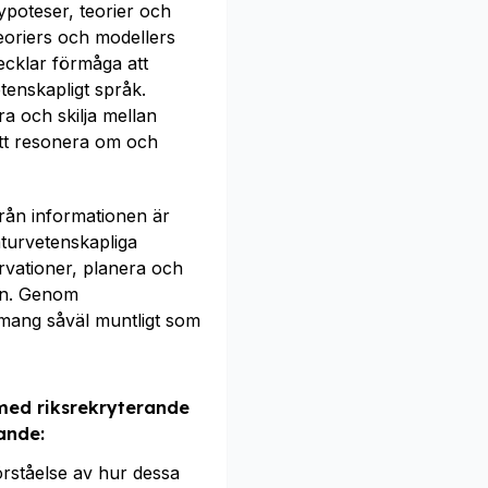
ypoteser, teorier och
eoriers och modellers
vecklar förmåga att
tenskapligt språk.
ra och skilja mellan
att resonera om och
från informationen är
aturvetenskapliga
rvationer, planera och
ion. Genom
emang såväl muntligt som
med riksrekryterande
ande:
rståelse av hur dessa