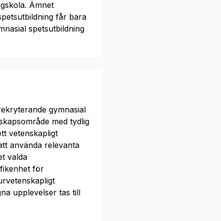
ögskola. Ämnet
petsutbildning får bara
nasial spetsutbildning
rekryterande gymnasial
kunskapsområde med tydlig
tt vetenskapligt
 att använda relevanta
et valda
fikenhet för
urvetenskapligt
a upplevelser tas till