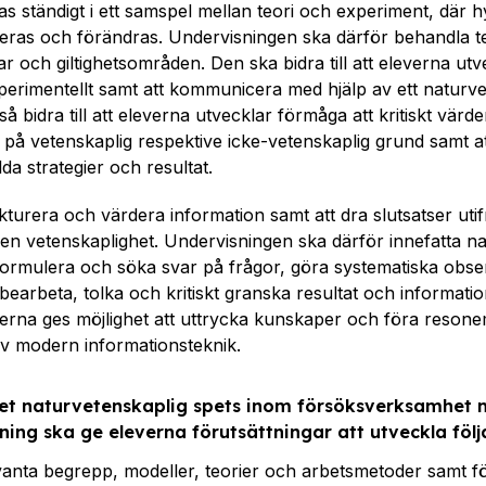
 ständigt i ett samspel mellan teori och experiment, där h
eras och förändras. Undervisningen ska därför behandla t
r och giltighetsområden. Den ska bidra till att eleverna ut
perimentellt samt att kommunicera med hjälp av ett naturve
 bidra till att eleverna utvecklar förmåga att kritiskt värde
på vetenskaplig respektive icke-vetenskaplig grund samt 
valda strategier och resultat.
ukturera och värdera information samt att dra slutsatser uti
a en vetenskaplighet. Undervisningen ska därför innefatta n
ormulera och söka svar på frågor, göra systematiska obse
bearbeta, tolka och kritiskt granska resultat och informat
erna ges möjlighet att uttrycka kunskaper och föra reson
 av modern informationsteknik.
et naturvetenskaplig spets inom försöksverksamhet 
ning ska ge eleverna förutsättningar att utveckla följ
nta begrepp, modeller, teorier och arbetsmetoder samt fö