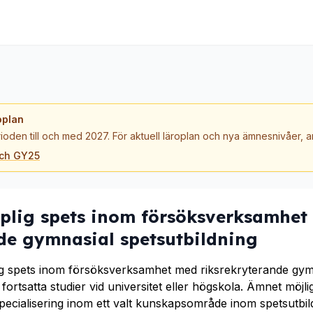
oplan
ioden till och med 2027. För aktuell läroplan och nya ämnesnivåer,
och GY25
plig spets inom försöksverksamhet
nde gymnasial spetsutbildning
g spets inom försöksverksamhet med riksrekryterande gymn
fortsatta studier vid universitet eller högskola. Ämnet möjl
specialisering inom ett valt kunskapsområde inom spetsutbi