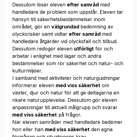
Dessutom löser eleven
efter samråd
med
handledare de problem som uppstår. Eleven tar
hänsyn till säkerhetsbestämmelser inom
området, gör en
välgrundad
bedömning av
olycksrisker samt vidtar
efter samråd
med
handledare åtgärder vid olycksfall och tillbud.
Dessutom redogör eleven
utförligt
för och
arbetar i enlighet med lagar och andra
bestämmelser som rör säkerhet och natur- och
kulturmiljöer.
I samband med aktiviteter och naturguidningar
informerar eleven
med viss säkerhet
om
växter, djur och natur för att ge deltagarna en
rikare naturupplevelse. Dessutom gör eleven
anpassningar till aktuell målgrupp och svarar
med viss säkerhet
på frågor.
När eleven samråder med handledare bedömer
hon eller han
med viss säkerhet
den egna
förmågan och situationens krav.