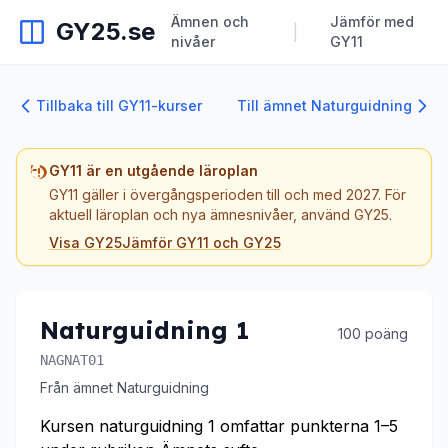
Ämnen och
Jämför med
GY25.se
|
nivåer
GY11
Tillbaka till GY11-kurser
Till ämnet Naturguidning
GY11 är en utgående läroplan
GY11 gäller i övergångsperioden till och med 2027. För
aktuell läroplan och nya ämnesnivåer, använd GY25.
Visa GY25
Jämför GY11 och GY25
Naturguidning 1
100 poäng
NAGNAT01
Från ämnet Naturguidning
Kursen naturguidning 1 omfattar punkterna 1–5