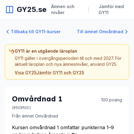
Ämnen och
Jämför med
GY25.se
|
nivåer
GY11
Tillbaka till GY11-kurser
Till ämnet Omvårdnad
GY11 är en utgående läroplan
GY11 gäller i övergångsperioden till och med 2027. För
aktuell läroplan och nya ämnesnivåer, använd GY25.
Visa GY25
Jämför GY11 och GY25
Omvårdnad 1
100 poäng
OMVOMV01
Från ämnet Omvårdnad
Kursen omvårdnad 1 omfattar punkterna 1–9