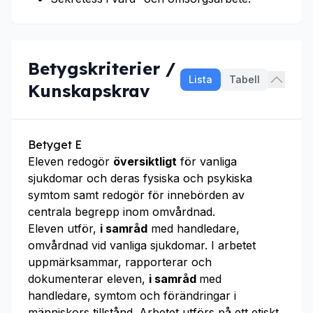
Betygskriterier /
Lista
Tabell
Kunskapskrav
Betyget E
Eleven redogör
översiktligt
för vanliga
sjukdomar och deras fysiska och psykiska
symtom samt redogör för innebörden av
centrala begrepp inom omvårdnad.
Eleven utför,
i samråd
med handledare,
omvårdnad vid vanliga sjukdomar. I arbetet
uppmärksammar, rapporterar och
dokumenterar eleven,
i samråd
med
handledare, symtom och förändringar i
människors tillstånd. Arbetet utförs på ett etiskt,