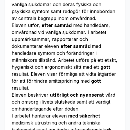
vanliga sjukdomar och deras fysiska och
psykiska symtom samt redogör för innebörden
av centrala begrepp inom omvårdnad.
Eleven utför,
efter samråd
med handledare,
omvårdnad vid vanliga sjukdomar. I arbetet
uppmärksammar, rapporterar och
dokumenterar eleven
efter samråd
med
handledare symtom och förändringar i
människors tillstånd. Arbetet utförs på ett etiskt,
hygieniskt och ergonomiskt sätt med ett
gott
resultat. Eleven visar förmåga att vidta åtgärder
för att förhindra smittspridning med
gott
resultat.
Eleven beskriver
utförligt och nyanserat
vård
och omsorg i livets slutskede samt ett värdigt
omhändertagande efter döden.
I arbetet hanterar eleven
med säkerhet
medicinsk utrustning och andra tekniska
hjälpmedel samt använder informationsteknik