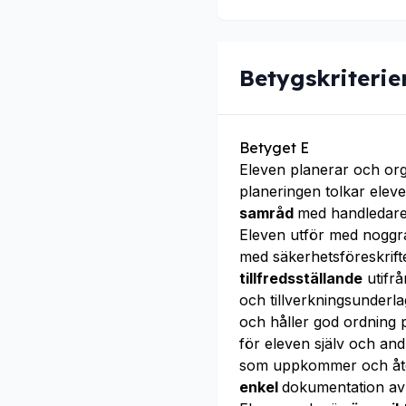
Betygskriterie
Betyget E
Eleven planerar och or
planeringen tolkar elev
samråd
med handledare 
Eleven utför med nogg
med säkerhetsföreskrifte
tillfredsställande
utifrå
och tillverkningsunderl
och håller god ordning 
för eleven själv och an
som uppkommer och åt
enkel
dokumentation av 