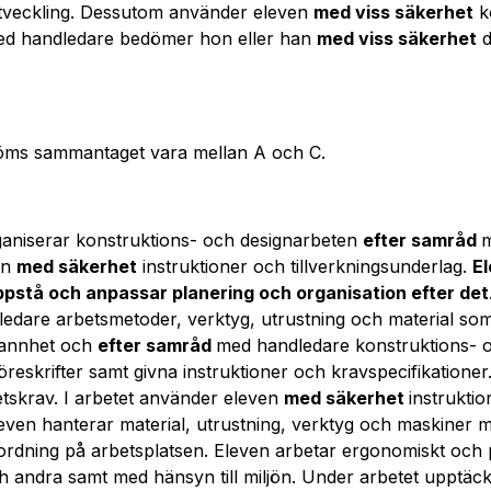
veckling. Dessutom använder eleven
med viss säkerhet
k
ed handledare bedömer hon eller han
med viss säkerhet
d
öms sammantaget vara mellan A och C.
ganiserar konstruktions- och designarbeten
efter samråd
m
en
med säkerhet
instruktioner och tillverkningsunderlag.
El
pstå och anpassar planering och organisation efter det
edare arbetsmetoder, verktyg, utrustning och material som
rannhet och
efter samråd
med handledare konstruktions- o
reskrifter samt givna instruktioner och kravspecifikationer.
tetskrav. I arbetet använder eleven
med säkerhet
instrukti
Eleven hanterar material, utrustning, verktyg och maskiner 
ordning på arbetsplatsen. Eleven arbetar ergonomiskt och p
ch andra samt med hänsyn till miljön. Under arbetet upptäc