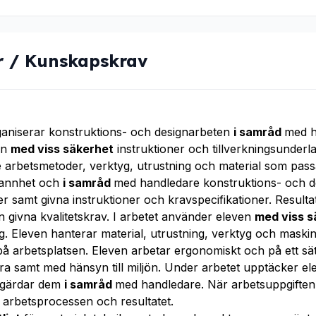
r / Kunskapskrav
ganiserar konstruktions- och designarbeten
i samråd
med h
en
med viss säkerhet
instruktioner och tillverkningsunderla
arbetsmetoder, verktyg, utrustning och material som passa
rannhet och
i samråd
med handledare konstruktions- och de
r samt givna instruktioner och kravspecifikationer. Resultat
n givna kvalitetskrav. I arbetet använder eleven
med viss 
ag. Eleven hanterar material, utrustning, verktyg och mask
på arbetsplatsen. Eleven arbetar ergonomiskt och på ett sä
dra samt med hänsyn till miljön. Under arbetet upptäcker e
gärdar dem
i samråd
med handledare. När arbetsuppgiften 
arbetsprocessen och resultatet.