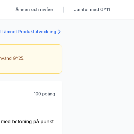
|
Ämnen och nivåer
Jämför med GY11
ill ämnet Produktutveckling
 använd GY25.
100 poäng
, med betoning på punkt