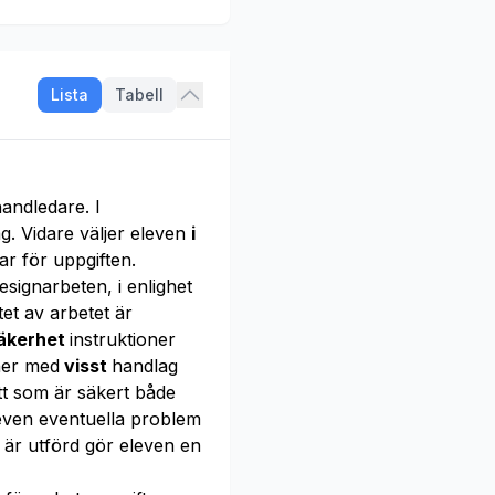
Lista
Tabell
andledare. I
g. Vidare väljer eleven
i
r för uppgiften.
signarbeten, i enlighet
et av arbetet är
säkerhet
instruktioner
iner med
visst
handlag
tt som är säkert både
leven eventuella problem
är utförd gör eleven en