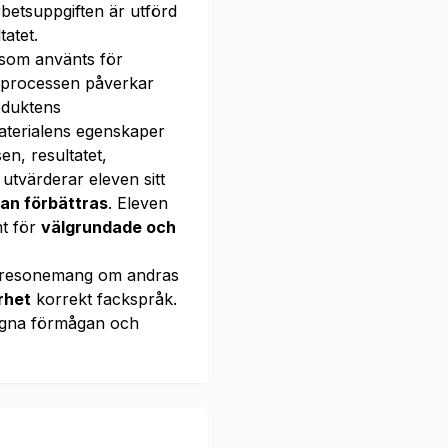
betsuppgiften är utförd
atet.
 som använts för
tsprocessen påverkar
oduktens
aterialens egenskaper
en, resultatet,
utvärderar eleven sitt
kan förbättras
. Eleven
mt för
välgrundade och
resonemang om andras
rhet
korrekt fackspråk.
gna förmågan och