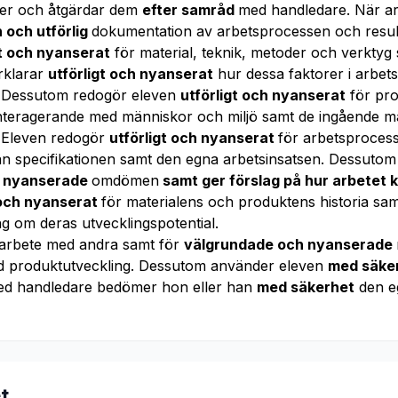
r och åtgärdar dem
efter samråd
med handledare. När ar
 och utförlig
dokumentation av arbetsprocessen och result
gt och nyanserat
för material, teknik, metoder och verktyg
rklarar
utförligt och nyanserat
hur dessa faktorer i arbe
at. Dessutom redogör eleven
utförligt och nyanserat
för pr
teragerande med människor och miljö samt de ingående m
 Eleven redogör
utförligt och nyanserat
för arbetsprocess
ån specifikationen samt den egna arbetsinsatsen. Dessutom 
d
nyanserade
omdömen
samt ger förslag på hur arbetet 
 och nyanserat
för materialens och produktens historia sa
 om deras utvecklingspotential.
t arbete med andra samt för
välgrundade och nyanserade
d produktutveckling. Dessutom använder eleven
med säke
ed handledare bedömer hon eller han
med säkerhet
den e
t