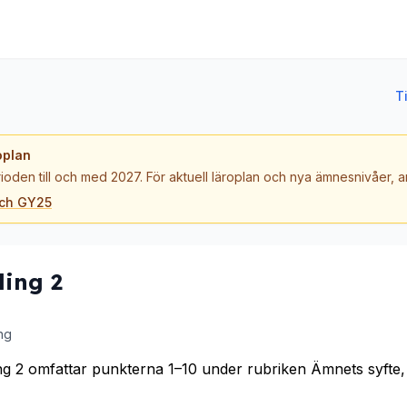
T
oplan
ioden till och med 2027. För aktuell läroplan och nya ämnesnivåer,
och GY25
ling 2
ng
ng 2 omfattar punkterna 1–10 under rubriken Ämnets syfte