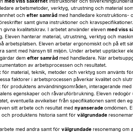
en
med viss säkerhet
instruktioner och tillverkningsunderla
edare arbetsmetoder, verktyg, utrustning och material som
rannhet och
efter samråd
med handledare konstruktions- o
reskrifter samt givna instruktioner och kravspecifikationer.
n givna kvalitetskrav. I arbetet använder eleven
med viss 
ag. Eleven hanterar material, utrustning, verktyg och mask
på arbetsplatsen. Eleven arbetar ergonomiskt och på ett sä
dra samt med hänsyn till miljön. Under arbetet upptäcker e
gärdar dem
efter samråd
med handledare. När arbetsuppgi
umentation av arbetsprocessen och resultatet.
t
för material, teknik, metoder och verktyg som använts fö
essa faktorer i arbetsprocessen påverkar kvalitet och slut
t
för produktens användningsområden, interagerande med 
ialens egenskaper och råvaruförbrukning. Eleven redogör
tet, eventuella avvikelser från specifikationen samt den eg
ven sitt arbete och resultat med
nyanserade
omdömen. El
s och produktens historia samt för
välgrundade
resoneman
t arbete med andra samt för
välgrundade
resonemang om an