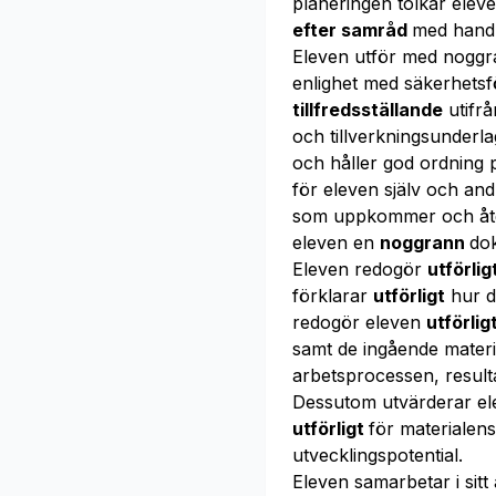
planeringen tolkar elev
efter samråd
med handl
Eleven utför med nogg
enlighet med säkerhetsfö
tillfredsställande
utifrå
och tillverkningsunderl
och håller god ordning 
för eleven själv och an
som uppkommer och åt
eleven en
noggrann
dok
Eleven redogör
utförlig
förklarar
utförligt
hur d
redogör eleven
utförlig
samt de ingående mater
arbetsprocessen, resulta
Dessutom utvärderar ele
utförligt
för materialen
utvecklingspotential.
Eleven samarbetar i sit