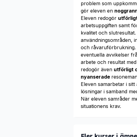
problem som uppkomme
gör eleven en
noggrann
Eleven redogör
utförli
arbetsuppgiften samt fö
kvalitet och slutresult
användningsområden, in
och råvaruförbrukning.
eventuella avvikelser fr
arbete och resultat me
redogör även
utförligt
nyanserade
resonemang
Eleven samarbetar i sit
lösningar i samband me
När eleven samråder m
situationens krav.
Fler kurser i ämne