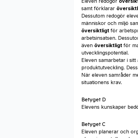
Eleven redogör
översikt
samt förklarar
översiktl
Dessutom redogör ele
människor och miljö sa
översiktligt
för arbetsp
arbetsinsatsen. Dessuto
även
översiktligt
för ma
utvecklingspotential.
Eleven samarbetar i sit
produktutveckling. Des
När eleven samråder m
situationens krav.
Betyget D
Elevens kunskaper bed
Betyget C
Eleven planerar och or