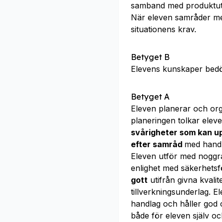
samband med produktut
När eleven samråder m
situationens krav.
Betyget B
Elevens kunskaper bed
Betyget A
Eleven planerar och or
planeringen tolkar elev
svårigheter som kan up
efter samråd
med handl
Eleven utför med nogg
enlighet med säkerhetsfö
gott
utifrån givna kvali
tillverkningsunderlag. 
handlag och håller god 
både för eleven själv o