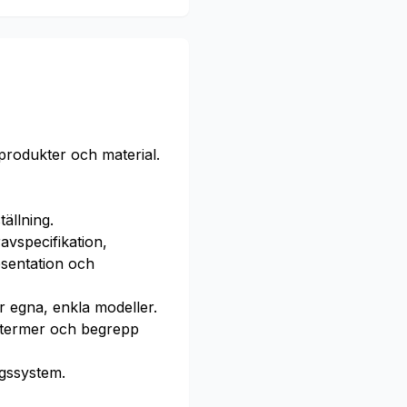
rodukter och material.
tällning.
avspecifikation,
esentation och
er egna, enkla modeller.
d termer och begrepp
ngssystem.