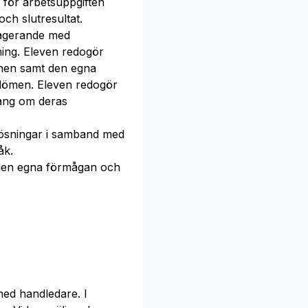
 för arbetsuppgiften
ch slutresultat.
ragerande med
ing. Eleven redogör
ionen samt den egna
ömen. Eleven redogör
ng om deras
ösningar i samband med
åk.
en egna förmågan och
ed handledare. I