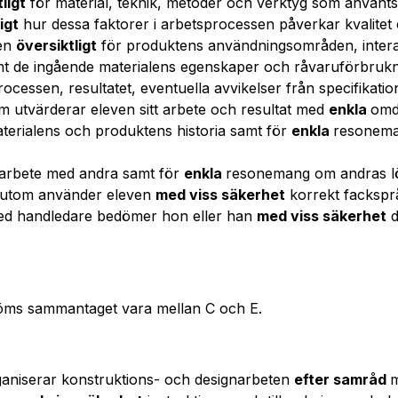
ligt
för material, teknik, metoder och verktyg som använts
igt
hur dessa faktorer i arbetsprocessen påverkar kvalitet o
ven
översiktligt
för produktens användningsområden, inte
mt de ingående materialens egenskaper och råvaruförbrukn
rocessen, resultatet, eventuella avvikelser från specifikat
m utvärderar eleven sitt arbete och resultat med
enkla
omd
terialens och produktens historia samt för
enkla
resonema
t arbete med andra samt för
enkla
resonemang om andras l
sutom använder eleven
med viss säkerhet
korrekt fackspr
ed handledare bedömer hon eller han
med viss säkerhet
d
öms sammantaget vara mellan C och E.
ganiserar konstruktions- och designarbeten
efter samråd
m