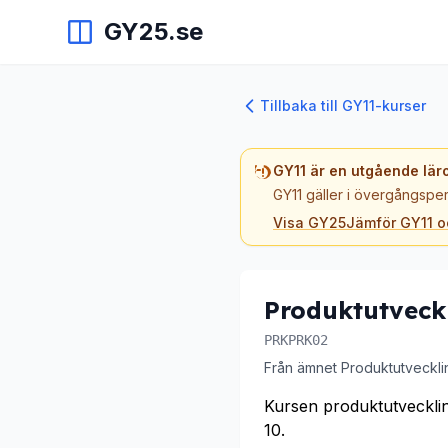
GY25.se
Tillbaka till GY11-kurser
GY11 är en utgående lär
GY11 gäller i övergångsper
Visa GY25
Jämför GY11 
Produktutveck
PRKPRK02
Från ämnet Produktutveckli
Kursen produktutveckli
10.