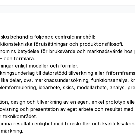
 ska behandla följande centrala innehåll:
ktionstekniska förutsättningar och produktionsfilosofi.
onomins betydelse för bruksvärde och marknadsvärde hos p
- och formlära.
ingar enligt modeller och formler.
kningsunderlag till datorstödd tillverkning eller friformframs
ika delar, dvs. marknadsundersökning, funktionsanalys, kr
blemformulering, idéarbete, skiss, modellarbete, analys, pr
ion, design och tillverkning av en egen, enkel prototyp ell
ovisning och presentation av eget arbete och resultat me
r teknikområdet.
mna resultat i enlighet med föreskrifter och kvalitetssäkri
h märkning.