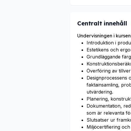
Centralt innehåll
Undervisningen i kursen
Introduktion i produ
Estetikens och erg
Grundläggande färg
Konstruktionsberäkn
Överföring av tillver
Designprocessens ol
faktainsamling, pro
utvärdering.
Planering, konstrukt
Dokumentation, red
som är relevanta fö
Slutsatser ur framko
Miljöcertifiering oc