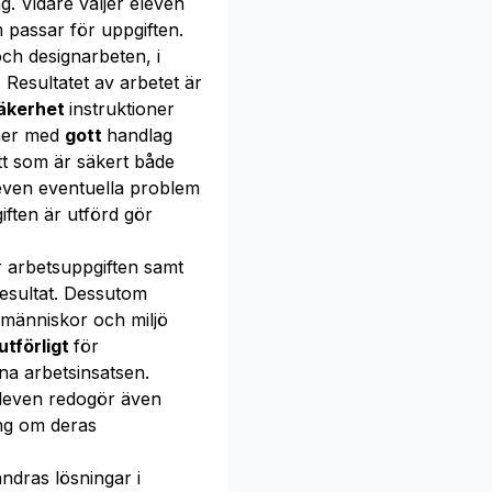
g. Vidare väljer eleven
 passar för uppgiften.
ch designarbeten, i
 Resultatet av arbetet är
säkerhet
instruktioner
iner med
gott
handlag
tt som är säkert både
leven eventuella problem
ften är utförd gör
r arbetsuppgiften samt
resultat. Dessutom
människor och miljö
utförligt
för
na arbetsinsatsen.
even redogör även
g om deras
dras lösningar i