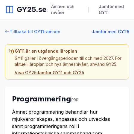
Ämnen och
Jämför med
GY25.se
|
nivåer
GY11
Tillbaka till GY11-ämnen
Jämför med GY25
GY11 är en utgående läroplan
GY11 gäller i övergångsperioden till och med 2027. För
aktuell läroplan och nya ämnesnivåer, använd GY25.
Visa GY25
Jämför GY11 och GY25
Programmering
PRR
Ämnet programmering behandlar hur
mjukvaror skapas, anpassas och utvecklas
samt programmeringens roll i
informationstekniska sammanhang som