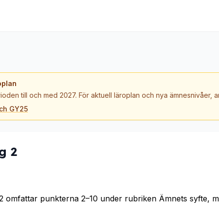
oplan
ioden till och med 2027. För aktuell läroplan och nya ämnesnivåer,
och GY25
g 2
 omfattar punkterna 2–10 under rubriken Ämnets syfte, me