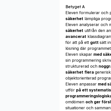
Betyget A
Eleven formulerar och 
säkerhet
lämpliga prog
Eleven analyserar och 
säkerhet
utifrån den a
avancerat
klassdiagram
för att på ett
gott
sätt 
lösning där programmet
Eleven skapar
med säk
sin programmering skriv
strukturerad och
noggra
säkerhet
flera
generisk
objektorienterad progr
Eleven anpassar
med s
utför
på ett systematis
programmeringslogiska
omdömen
och ger förs
situationer och samman