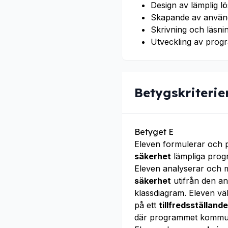
Design av lämplig l
Skapande av använda
Skrivning och läsnin
Utveckling av progr
Betygskriterie
Betyget E
Eleven formulerar och 
säkerhet
lämpliga prog
Eleven analyserar och 
säkerhet
utifrån den a
klassdiagram. Eleven vä
på ett
tillfredsställand
där programmet kommuni