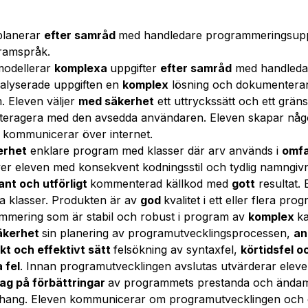
planerar
efter samråd
med handledare programmeringsuppg
ramspråk.
modellerar
komplexa
uppgifter
efter samråd
med handledar
nalyserade uppgiften en
komplex
lösning och dokumenterar
. Eleven väljer
med säkerhet
ett uttryckssätt och ett grän
interagera med den avsedda användaren. Eleven skapar nå
 kommunicerar över internet.
erhet
enklare program med klasser där arv används i
omf
er eleven med konsekvent kodningsstil och tydlig namngivn
nt och utförligt
kommenterad källkod med
gott
resultat.
a klasser. Produkten är av
god
kvalitet i ett eller flera pr
ammering som är stabil och robust i program av
komplex
ka
äkerhet
sin planering av programutvecklingsprocessen,
an
kt och effektivt sätt
felsökning av syntaxfel,
körtidsfel o
 fel
. Innan programutvecklingen avslutas utvärderar ele
lag på förbättringar
av programmets prestanda och ändamå
hang. Eleven kommunicerar om programutvecklingen och 