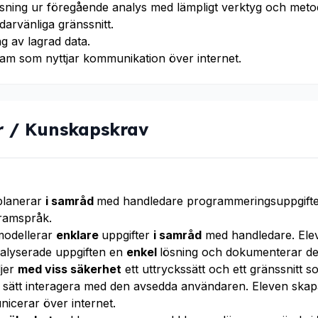
ösning ur föregående analys med lämpligt verktyg och met
rvänliga gränssnitt.
g av lagrad data.
am som nyttjar kommunikation över internet.
r / Kunskapskrav
planerar
i samråd
med handledare programmeringsuppgifte
ramspråk.
modellerar
enklare
uppgifter
i samråd
med handledare. Ele
nalyserade uppgiften en
enkel
lösning och dokumenterar d
ljer
med viss säkerhet
ett uttryckssätt och ett gränssnitt s
e
sätt interagera med den avsedda användaren. Eleven ska
cerar över internet.