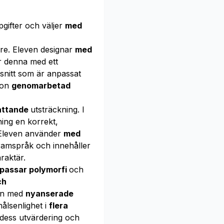
ifter och väljer
med
e. Eleven designar
med
 denna med ett
ssnitt som är anpassat
gon
genomarbetad
attande
utsträckning. I
ing en korrekt,
 Eleven använder
med
ogramspråk och innehåller
raktär.
passar polymorfi
och
ch
ven med
nyanserade
lsenlighet i
flera
dess utvärdering och