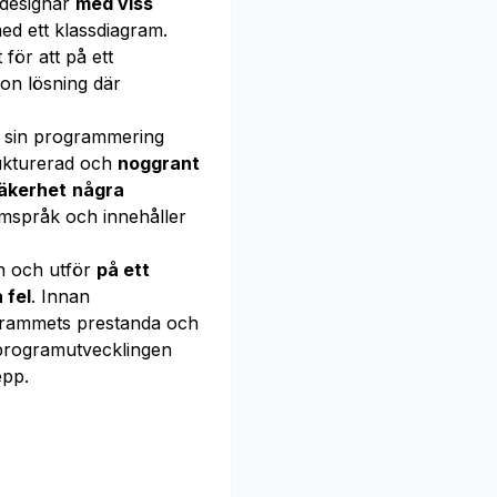
 designar
med viss
d ett klassdiagram.
för att på ett
on lösning där
I sin programmering
rukturerad och
noggrant
äkerhet
några
gramspråk och innehåller
n och utför
på ett
 fel
. Innan
ammets prestanda och
programutvecklingen
epp.