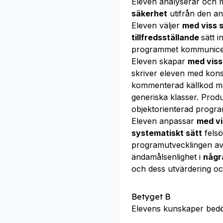
Eleven analyserar och m
säkerhet
utifrån den an
Eleven väljer
med viss 
tillfredsställande
sätt 
programmet kommunicera
Eleven skapar
med viss
skriver eleven med kons
kommenterad källkod 
generiska klasser. Prod
objektorienterad progra
Eleven anpassar
med vi
systematiskt sätt
felsö
programutvecklingen av
ändamålsenlighet i
någ
och dess utvärdering o
Betyget B
Elevens kunskaper bed