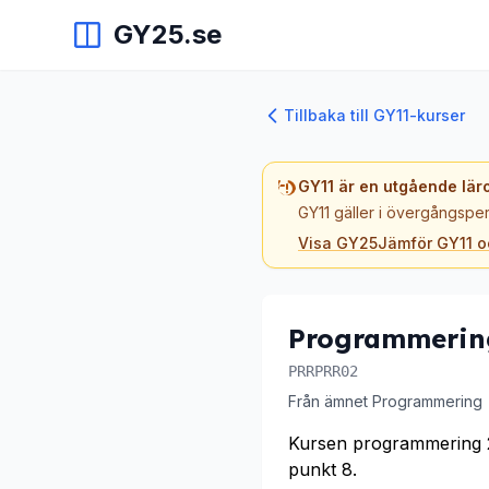
GY25.se
Tillbaka till GY11-kurser
GY11 är en utgående lär
GY11 gäller i övergångsper
Visa GY25
Jämför GY11 
Programmerin
PRRPRR02
Från ämnet Programmering
Kursen programmering 2
punkt 8.