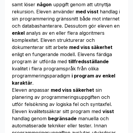
samt löser
någon
uppgift genom att utnyttja
rekursion. Eleven använder
med visst
handlag i
sin programmering gränssnitt både mot internet
och databashanterare. Dessutom gör eleven en
enkel
analys av en eller flera algoritmers
komplexitet. Eleven strukturerar och
dokumenterar sitt arbete
med viss säkerhet
enligt en fungerande modell. Elevens färdiga
program är utförda med
tillfredsställande
kvalitet i flera programspråk från olika
programmeringsparadigm
i program av enkel
karaktär
.
Eleven anpassar
med viss säkerhet
sin
planering av programmeringsuppgiften och
utför felsökning av logiska fel och syntaxfel.
Eleven kvalitetssäkrar sitt program med
visst
handlag genom
begränsade
manuella och
automatiserade tekniker eller tester. Innan
programmeringsuppgiften avslutas utvärderar