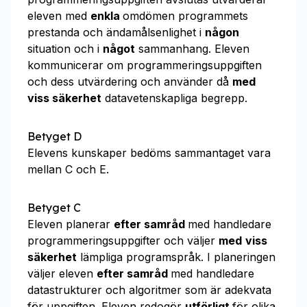
eleven med
enkla
omdömen programmets
prestanda och ändamålsenlighet i
någon
situation och i
något
sammanhang. Eleven
kommunicerar om programmeringsuppgiften
och dess utvärdering och använder då
med
viss säkerhet
datavetenskapliga begrepp.
Betyget D
Elevens kunskaper bedöms sammantaget vara
mellan C och E.
Betyget C
Eleven planerar
efter samråd
med handledare
programmeringsuppgifter och väljer
med
viss
säkerhet
lämpliga programspråk. I planeringen
väljer eleven
efter samråd
med handledare
datastrukturer och algoritmer som är adekvata
för uppgiften. Eleven redogör
utförligt
för olika