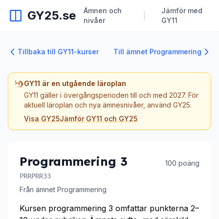
Ämnen och
Jämför med
GY25.se
|
nivåer
GY11
Tillbaka till GY11-kurser
Till ämnet Programmering
GY11 är en utgående läroplan
GY11 gäller i övergångsperioden till och med 2027. För
aktuell läroplan och nya ämnesnivåer, använd GY25.
Visa GY25
Jämför GY11 och GY25
Programmering 3
100 poäng
PRRPRR33
Från ämnet Programmering
Kursen programmering 3 omfattar punkterna 2–