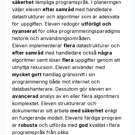
säkerhet
lämpliga programspråk. I planeringen
väljer eleven
efter samråd
med handledare
datastrukturer och algoritmer som är adekvata
för uppgiften. Eleven redogör
utförligt och
nyanserat
för olika programmeringsparadigms
historik och användningsområden.
Eleven implementerar
flera
datastrukturer och
efter samråd
med handledare också
några
algoritmer samt löser
flera
uppgifter genom att
utnyttja rekursion. Eleven använder med
mycket gott
handlag gränssnitt i sin
programmering både mot internet och
databashanterare. Dessutom gör eleven en
avancerad
analys av en eller flera algoritmers
komplexitet. Eleven strukturerar och
dokumenterar sitt arbete
med säkerhet
enligt
en fungerande modell. Elevens färdiga program
är
robusta
och utförda med
god
kvalitet i flera
programspråk från olika