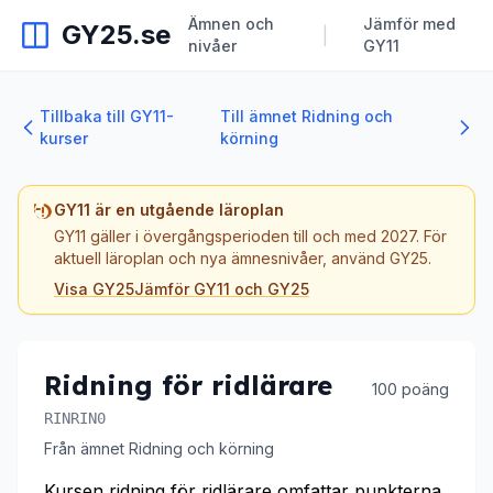
Ämnen och
Jämför med
GY25.se
|
nivåer
GY11
Tillbaka till GY11-
Till ämnet Ridning och
kurser
körning
GY11 är en utgående läroplan
GY11 gäller i övergångsperioden till och med 2027. För
aktuell läroplan och nya ämnesnivåer, använd GY25.
Visa GY25
Jämför GY11 och GY25
Ridning för ridlärare
100 poäng
RINRIN0
Från ämnet Ridning och körning
Kursen ridning för ridlärare omfattar punkterna