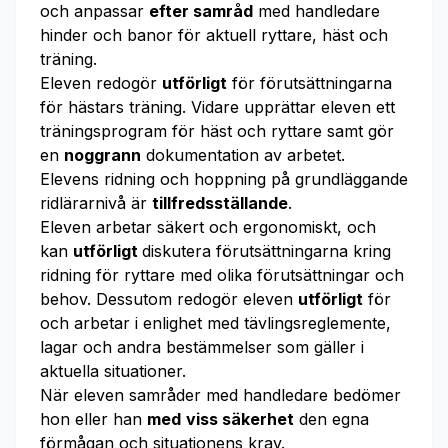
och anpassar
efter samråd
med handledare
hinder och banor för aktuell ryttare, häst och
träning.
Eleven redogör
utförligt
för förutsättningarna
för hästars träning. Vidare upprättar eleven ett
träningsprogram för häst och ryttare samt gör
en
noggrann
dokumentation av arbetet.
Elevens ridning och hoppning på grundläggande
ridlärarnivå är
tillfredsställande
.
Eleven arbetar säkert och ergonomiskt, och
kan
utförligt
diskutera förutsättningarna kring
ridning för ryttare med olika förutsättningar och
behov. Dessutom redogör eleven
utförligt
för
och arbetar i enlighet med tävlingsreglemente,
lagar och andra bestämmelser som gäller i
aktuella situationer.
När eleven samråder med handledare bedömer
hon eller han
med
viss säkerhet
den egna
förmågan och situationens krav.