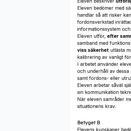
Eleven beskriver
utförli
Eleven bedömer med säk
handlar så att risker k
fordonsverkstad inrätta
informationssystem och
Eleven utför,
efter sam
samband med funktionsk
viss säkerhet
utlästa m
kalibrering av vanligt f
I arbetet använder ele
och underhåll av dessa p
samt fordons- eller utru
Eleven arbetar såväl sj
sin kommunikation tekni
När eleven samråder m
situationens krav.
Betyget B
Elevens kunskaper bed