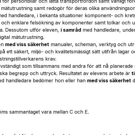
d för personbilar och lätta transportfordon samt vanligt fö
 mätutrustning samt redogör för deras olika användningso
ed handledare, i bekanta situationer komponent- och kret
r och enklare felsökning av komponenter samt tolkar och 
ta. Dessutom utför eleven,
i samråd
med handledare, underh
gital mätutrustning.
ven
med viss säkerhet
manualer, scheman, verktyg och utru
å ett säkert, miljö- och kvalitetsmässigt sätt utifrån laga
stningstillverkarens krav.
älvständigt som tillsammans med andra för att nå planerade 
ska begrepp och uttryck. Resultatet av elevens arbete är
ti
ed handledare bedömer hon eller han
med viss säkerhet
d
öms sammantaget vara mellan C och E.