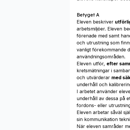
Betyget A
Eleven beskriver
utförl
arbetsmiljöer. Eleven b
förenade med samt handl
och utrustning som finns
vanligt förekommande di
användningsområden.
Eleven utför,
efter sam
kretsmätningar i samban
och utvärderar
med sä
underhåll och kalibrerin
I arbetet använder ele
underhåll av dessa på et
fordons- eller utrustning
Eleven arbetar såväl sj
sin kommunikation tekni
När eleven samråder m