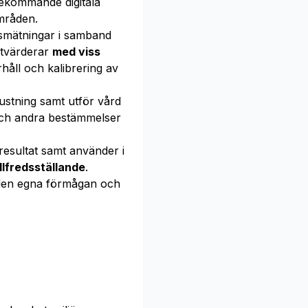
rekommande digitala
mråden.
smätningar i samband
utvärderar
med viss
åll och kalibrering av
stning samt utför vård
r och andra bestämmelser
resultat samt använder i
llfredsställande
.
en egna förmågan och