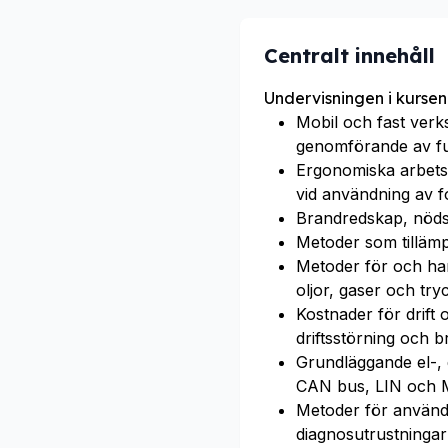
Centralt innehåll
Undervisningen i kursen
Mobil och fast verk
genomförande av fu
Ergonomiska arbetsm
vid användning av fo
Brandredskap, nöds
Metoder som tillämpa
Metoder för och hant
oljor, gaser och try
Kostnader för drift
driftsstörning och b
Grundläggande el-, 
CAN bus, LIN och
Metoder för använd
diagnosutrustningar