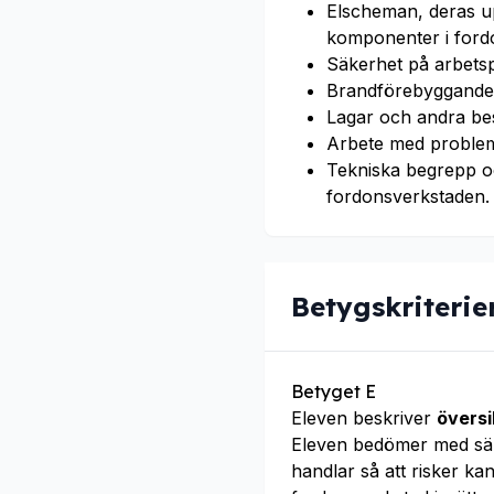
Elscheman, deras u
komponenter i fordo
Säkerhet på arbets
Brandförebyggande 
Lagar och andra bes
Arbete med probleml
Tekniska begrepp oc
fordonsverkstaden.
Betygskriterie
Betyget E
Eleven beskriver
översi
Eleven bedömer med säk
handlar så att risker k