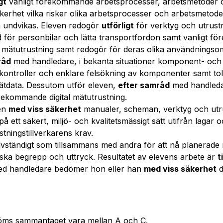
gt
vanligt förekommande arbetsprocesser, arbetsmetoder o
erhet vilka risker olika arbetsprocesser och arbetsmetod
an undvikas. Eleven redogör
utförligt
för verktyg och utrustn
d för personbilar och lätta transportfordon samt vanligt fö
 mätutrustning samt redogör för deras olika användningso
råd
med handledare, i bekanta situationer komponent- och 
ontroller och enklare felsökning av komponenter samt to
ätdata. Dessutom utför eleven,
efter samråd
med handleda
örekommande digital mätutrustning.
ven
med viss säkerhet
manualer, scheman, verktyg och utru
å ett säkert, miljö- och kvalitetsmässigt sätt utifrån laga
stningstillverkarens krav.
älvständigt som tillsammans med andra för att nå planerade 
ska begrepp och uttryck. Resultatet av elevens arbete är
t
ed handledare bedömer hon eller han
med viss säkerhet
d
öms sammantaget vara mellan A och C.