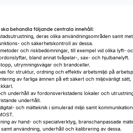
 ska behandla följande centrala innehåll:
stadsutrustning, deras olika användningsområden samt met
nktions- och säkerhetskontroll av dessa.
etoder och riskbedömningar, till exempel vid olika lyft- oc
rdonslyftar, bland annat tvåpelar-, sax- och hjulbanelyft.
topp, utrymningsvägar och brandceller.
s för struktur, ordning och effektiv arbetsmiljö på arbetsp
ering av farliga ämnen på ett säkert och miljövänligt sätt,
ckkärl.
 och underhåll av fordonsverkstadens lokaler och utrustni
ristande underhåll.
digital- och mätteknik i simulerad miljö samt kommunikation
 MOST.
ning av hand- och specialverktyg, branschanpassade mät
 samt användning, underhåll och kalibrering av dessa.