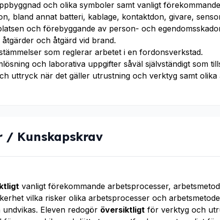
ppbyggnad och olika symboler samt vanligt förekommande 
n, bland annat batteri, kablage, kontaktdon, givare, senso
platsen och förebyggande av person- och egendomsskador
åtgärder och åtgärd vid brand.
tämmelser som reglerar arbetet i en fordonsverkstad.
ösning och laborativa uppgifter såväl självständigt som t
h uttryck när det gäller utrustning och verktyg samt olik
r / Kunskapskrav
ktligt
vanligt förekommande arbetsprocesser, arbetsmetode
erhet vilka risker olika arbetsprocesser och arbetsmetod
an undvikas. Eleven redogör
översiktligt
för verktyg och utr