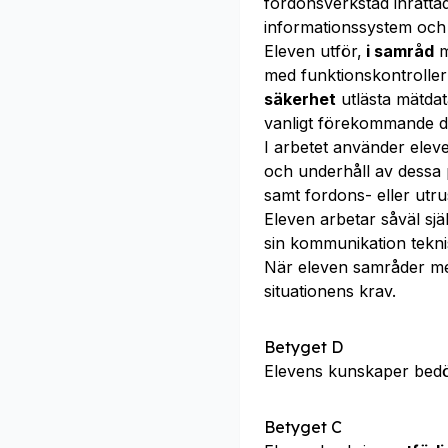
fordonsverkstad inrätta
informationssystem och
Eleven utför,
i samråd
m
med funktionskontrolle
säkerhet
utlästa mätda
vanligt förekommande di
I arbetet använder ele
och underhåll av dessa p
samt fordons- eller utru
Eleven arbetar såväl sj
sin kommunikation tekni
När eleven samråder m
situationens krav.
Betyget D
Elevens kunskaper bed
Betyget C