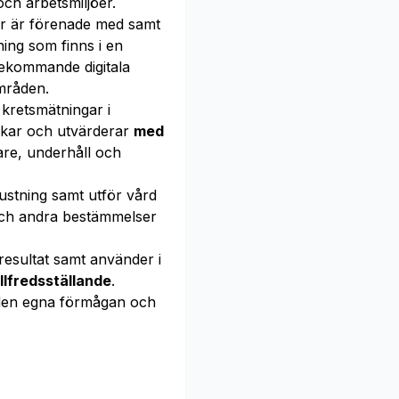
ch arbetsmiljöer.
er är förenade med samt
ing som finns i en
rekommande digitala
mråden.
kretsmätningar i
lkar och utvärderar
med
re, underhåll och
stning samt utför vård
r och andra bestämmelser
resultat samt använder i
illfredsställande
.
en egna förmågan och