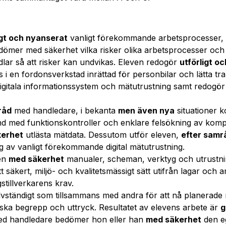
igt och nyanserat
vanligt förekommande arbetsprocesser,
edömer med säkerhet vilka risker olika arbetsprocesser oc
ar så att risker kan undvikas. Eleven redogör
utförligt o
 i en fordonsverkstad inrättad för personbilar och lätta t
gitala informationssystem och mätutrustning samt redogör 
råd
med handledare, i bekanta
men även nya
situationer 
d med funktionskontroller och enklare felsökning av komp
kerhet
utlästa mätdata. Dessutom utför eleven,
efter samr
g av vanligt förekommande digital mätutrustning.
ven
med säkerhet
manualer, scheman, verktyg och utrustni
t säkert, miljö- och kvalitetsmässigt sätt utifrån lagar oc
stillverkarens krav.
älvständigt som tillsammans med andra för att nå planerade 
ska begrepp och uttryck. Resultatet av elevens arbete är
g
ed handledare bedömer hon eller han
med säkerhet
den e