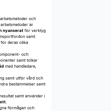
 arbetsmetoder och
h arbetsmetoder är
ch nyanserat
för verktyg
ransportfordon samt
för deras olika
komponent- och
onenter samt tolkar
åd
med handledare,
ng samt utför vård och
h andra bestämmelser samt
resultat samt använder i
ott
.
gna förmågan och