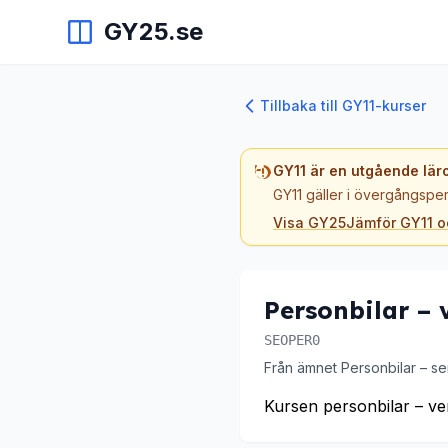
GY25.se
Tillbaka till GY11-kurser
GY11 är en utgående lär
GY11 gäller i övergångsper
Visa GY25
Jämför GY11 
Personbilar – 
SEOPER0
Från ämnet Personbilar – se
Kursen personbilar – ve