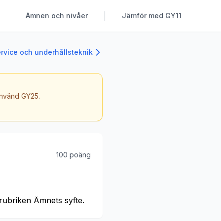
|
Ämnen och nivåer
Jämför med GY11
ervice och underhållsteknik
 använd GY25.
100 poäng
rubriken Ämnets syfte.