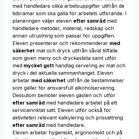
med handledare olika arbetsuppgifter utifrån de
tidsramar som ska gälla för arbetets utförande. I
planeringen väljer eleven
efter samråd
med
handledare metoder, material, redskap och
annan utrustning som passar för uppgiften.
Eleven presenterar och rekommenderar
med
säkerhet
mat och dryck utifrån såväl tillfälle
som given meny och dryckeslista samt utför
med
mycket gott
handlag servering av mat och
dryck i det aktuella sammanhanget. Eleven
arbetar
med säkerhet
utifrån de bestämmelser
som gäller för ansvarsfull alkoholservering.
Dessutom bemöter eleven gästen och utför
efter samråd
med handledare arbetet på ett
serviceinriktat sätt. Eleven utför också för
aktiviteten relevant kalkylering och prissättning
efter samråd
med handledare.
Eleven arbetar hygieniskt, ergonomiskt och på