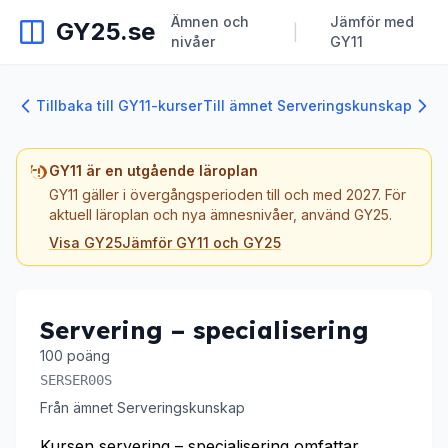
Ämnen och
Jämför med
GY25.se
|
nivåer
GY11
Tillbaka till GY11-kurser
Till ämnet Serveringskunskap
GY11 är en utgående läroplan
GY11 gäller i övergångsperioden till och med 2027. För
aktuell läroplan och nya ämnesnivåer, använd GY25.
Visa GY25
Jämför GY11 och GY25
Servering – specialisering
100 poäng
SERSER00S
Från ämnet Serveringskunskap
Kursen servering – specialisering omfattar