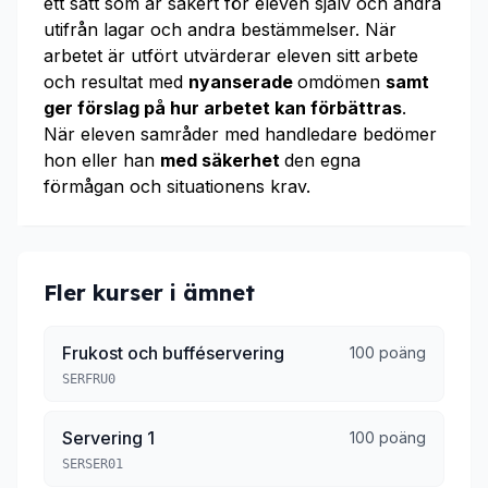
ett sätt som är säkert för eleven själv och andra
utifrån lagar och andra bestämmelser. När
arbetet är utfört utvärderar eleven sitt arbete
och resultat med
nyanserade
omdömen
samt
ger förslag på hur arbetet kan förbättras
.
När eleven samråder med handledare bedömer
hon eller han
med säkerhet
den egna
förmågan och situationens krav.
Fler kurser i ämnet
Frukost och bufféservering
100 poäng
SERFRU0
Servering 1
100 poäng
SERSER01